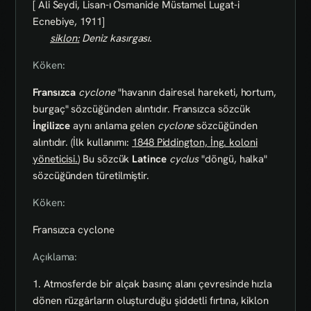
[ Ali Seydi, Lisan-ı Osmanide Müstamel Lugat-i
Ecnebiye, 1911]
siklon:
Deniz kasırgası.
Köken:
Fransızca
cyclone
"havanın dairesel hareketi, hortum,
burgaç" sözcüğünden alıntıdır. Fransızca sözcük
İngilizce
aynı anlama gelen
cyclone
sözcüğünden
alıntıdır. (İlk kullanımı:
1848 Piddington, İng. koloni
yöneticisi.
) Bu sözcük
Latince
cyclus
"döngü, halka"
sözcüğünden türetilmiştir.
Köken:
Fransızca cyclone
Açıklama:
1. Atmosferde bir alçak basınç alanı çevresinde hızla
dönen rüzgârların oluşturduğu şiddetli fırtına, kiklon