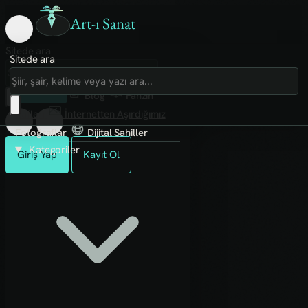
Art-ı Sanat
Sitede ara
Sitede ara
Art-ı Sosyal
İmece
Kütüphane
Blog
Fanzin
Rafları
İnternetten Aşırdığımız
Fotoğraflar
Dijital Sahiller
Kategoriler
Giriş Yap
Kayıt Ol