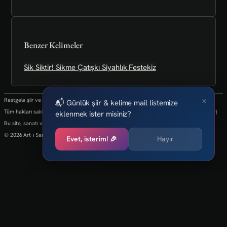
Benzer Kelimeler
Sik
Siktir!
Sikme
Çatışkı
Siyahlık
Festekiz
×
Rastgele şiir ve kelimeler her 24 saatte bir yenilenmektedir.
📬 Günlük şiir & kelime mail listemize
Tüm hakları saklıdır.(biz kaybettik bulan varsa info@art-isanat.com.tr'ye mail atabilir mi?)
eklenmek ister misiniz?
Bu site, sanatı ve yaratıcılığı dijital dünyaya taşıma arzusu ile kurulmuştur.
© 2026 Art-ı Sanat
Evet, isterim! 🎉
Hayır