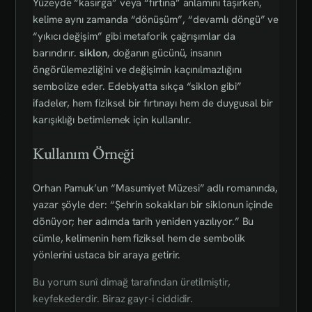
Yüzeyde “kasırga” veya “fırtına” anlamını taşırken,
kelime aynı zamanda “dönüşüm”, “devamlı döngü” ve
“yıkıcı değişim” gibi metaforik çağrışımlar da
barındırır.
siklon
, doğanın gücünü, insanın
öngörülemezliğini ve değişimin kaçınılmazlığını
sembolize eder. Edebiyatta sıkça “siklon gibi”
ifadeler, hem fiziksel bir fırtınayı hem de duygusal bir
karışıklığı betimlemek için kullanılır.
Kullanım Örneği
Orhan Pamuk’un “Masumiyet Müzesi” adlı romanında,
yazar şöyle der: “Şehrin sokakları bir siklonun içinde
dönüyor; her adımda tarih yeniden yazılıyor.” Bu
cümle, kelimenin hem fiziksel hem de sembolik
yönlerini ustaca bir araya getirir.
Bu yorum sunî dimağ tarafından üretilmiştir,
keyfekederdir. Biraz gayr-i ciddidir.