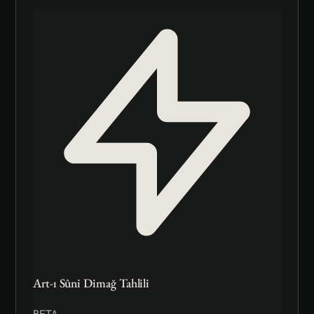
Art-ı Sûni Dimağ Tahlili
BETA