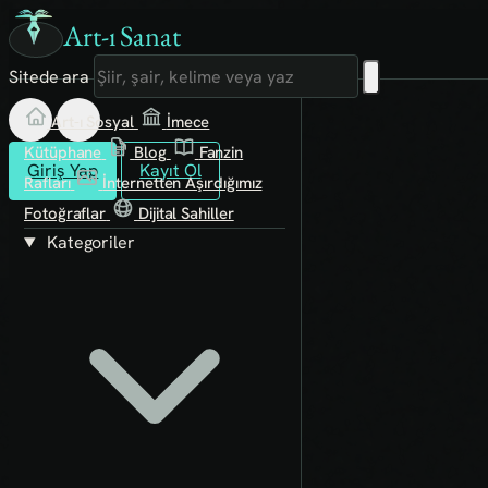
Art-ı Sanat
Sitede ara
Art-ı Sosyal
İmece
Kütüphane
Blog
Fanzin
Giriş Yap
Kayıt Ol
Rafları
İnternetten Aşırdığımız
Fotoğraflar
Dijital Sahiller
Kategoriler