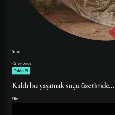
Snnr
· 2 ay önce
Takip Et
Kaldı bu yaşamak suçu üzerimde...
Şiir