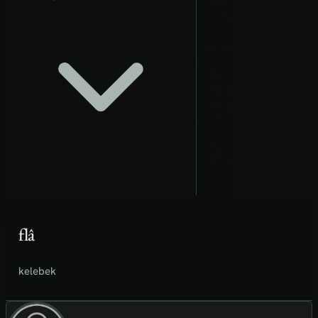
flâ
kelebek