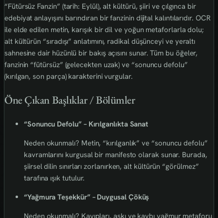
“Fütürsüz Fanzin” (tarih: Eylül), alt kültürü, şiiri ve çılgınca bir
edebiyat anlayışını barındıran bir fanzinin dijital kalıntılarıdır. OCR
ile elde edilen metin, karışık bir dil ve yoğun metaforlarla dolu;
alt kültürün “sıradışı” anlatımını, radikal düşünceyi ve yeraltı
sahnesine dair hüzünlü bir bakış açısını sunar. Tüm bu öğeler,
fanzinin “fütürsüz” (gelecekten uzak) ve “sonuncu defolu”
(kırılgan, son parça) karakterini vurgular.
Öne Çıkan Başlıklar / Bölümler
“Sonuncu Defolu” – Kırılganlıkta Sanat
Neden okunmalı? Metin, “kırılganlık” ve “sonuncu defolu”
kavramlarını kurgusal bir manifesto olarak sunar. Burada,
şiirsel dilin sınırları zorlanırken, alt kültürün “görülmez”
tarafına ışık tutulur.
“Yağmura Teşekkür” – Duygusal Çöküş
Neden okunmalı? Kayıpları, aşkı ve kaybı yağmur metaforu