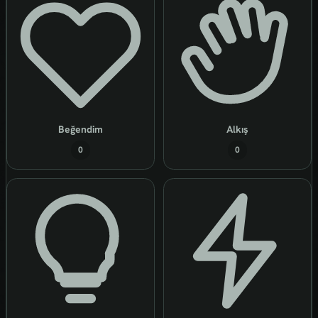
Beğendim
Alkış
0
0