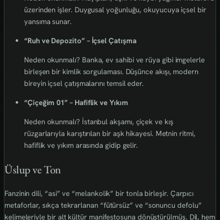
üzerinden işler. Duygusal yoğunluğu, okuyucuya içsel bir
yansıma sunar.
“Ruh ve Depozito” – İçsel Çatışma
Neden okunmalı? Banka, ev sahibi ve rüya gibi imgelerle
birleşen bir kimlik sorgulaması. Düşünce akışı, modern
bireyin içsel çatışmalarını temsil eder.
“Çiçeğim 01” – Hafiflik ve Yıkım
Neden okunmalı? İstanbul akşamı, çiçek ve kış
rüzgarlarıyla karıştırılan bir aşk hikayesi. Metnin ritmi,
hafiflik ve yıkım arasında gidip gelir.
Üslup ve Ton
Fanzinin dili, “asi” ve “melankolik” bir tonla birleşir. Çarpıcı
metaforlar, sıkça tekrarlanan “fütürsüz” ve “sonuncu defolu”
kelimeleriyle bir alt kültür manifestosuna dönüştürülmüş. Dil, hem