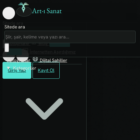
Art-ı Sanat
Sitede ara
Sitede ara
Art-ı Sosyal
İmece
Kütüphane
Blog
Fanzin
Rafları
İnternetten Aşırdığımız
Fotoğraflar
Dijital Sahiller
Kategoriler
Giriş Yap
Kayıt Ol