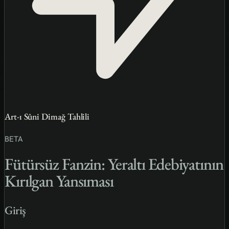
Art-ı Sûni Dimağ Tahlili
BETA
Fütürsüz Fanzin: Yeraltı Edebiyatının
Kırılgan Yansıması
Giriş