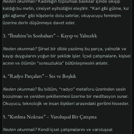
Neden okunmalı?
Kadınlığın toplumsal baskılar içinde sıkışıp
kaldığı bu metin, cinsiyet eşitsizliğini eleştirir. “Kari gibi gülme, kız
gibi ağlama” gibi klişelerle dolu satırlar, okuyucuyu feminizm
üzerine derin düşünmeye davet eder.
3. “İbrahim’in Sonbaharı” – Kayıp ve Yalnızlık
Neden okunmalı?
Şiirsel bir dilde yazılmış bu parça, yalnızlık ve
kayıp duygularını yoğun bir şekilde işler. İçsel çatışmaların, kişisel
acının ve ölümün “sonsuzlukla” bütünleşmesini anlatır.
4. “Radyo Parçaları” – Ses ve Boşluk
Neden okunmalı?
Bu bölüm, “radyo” metaforu üzerinden sesin
bozulması ve yeniden şekillenmesi üzerine bir meditasyon sunar.
Okuyucu, teknolojik ve insan ilişkileri arasındaki gerilimi hisseder.
5. “Kırılma Noktası” – Varoluşsal Bir Çatışma
Neden okunmalı?
Kendi içsel çatışmalarını ve varoluşsal