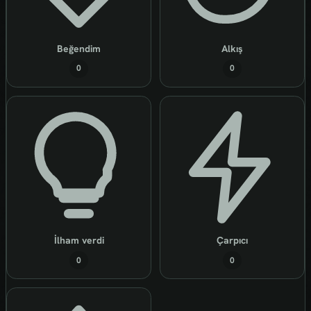
Beğendim
Alkış
0
0
İlham verdi
Çarpıcı
0
0