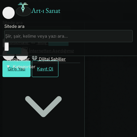
Art-ı Sanat
Sitede ara
Sitede ara
Art-ı Sosyal
İmece
Kütüphane
Blog
Fanzin
Rafları
İnternetten Aşırdığımız
Fotoğraflar
Dijital Sahiller
Kategoriler
Giriş Yap
Kayıt Ol