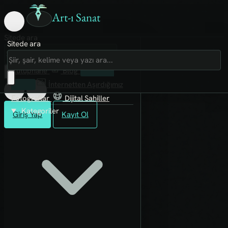
Art-ı Sanat
Sitede ara
Sitede ara
Art-ı Sosyal
İmece
Kütüphane
Blog
Fanzin
Rafları
İnternetten Aşırdığımız
Fotoğraflar
Dijital Sahiller
Kategoriler
Giriş Yap
Kayıt Ol