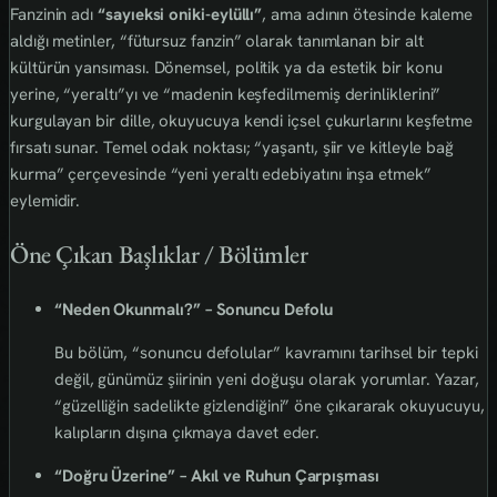
Fanzinin adı
“sayıeksi oniki-eylüllı”
, ama adının ötesinde kaleme
aldığı metinler, “fütursuz fanzin” olarak tanımlanan bir alt
kültürün yansıması. Dönemsel, politik ya da estetik bir konu
yerine, “yeraltı”yı ve “madenin keşfedilmemiş derinliklerini”
kurgulayan bir dille, okuyucuya kendi içsel çukurlarını keşfetme
fırsatı sunar. Temel odak noktası; “yaşantı, şiir ve kitleyle bağ
kurma” çerçevesinde “yeni yeraltı edebiyatını inşa etmek”
eylemidir.
Öne Çıkan Başlıklar / Bölümler
“Neden Okunmalı?” – Sonuncu Defolu
Bu bölüm, “sonuncu defolular” kavramını tarihsel bir tepki
değil, günümüz şiirinin yeni doğuşu olarak yorumlar. Yazar,
“güzelliğin sadelikte gizlendiğini” öne çıkararak okuyucuyu,
kalıpların dışına çıkmaya davet eder.
“Doğru Üzerine” – Akıl ve Ruhun Çarpışması