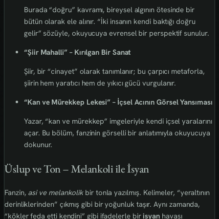
Burada “doğru” kavramı, bireysel algının ötesinde bir
bütün olarak ele alınır. “İki insanın kendi baktığı doğru
gelir” sözüyle, okuyucuya evrensel bir perspektif sunulur.
“Şiir Mahalli” – Kırılgan Bir Sanat
Şiir, bir “cinayet” olarak tanımlanır; bu çarpıcı metaforla,
şiirin hem yaratıcı hem de yıkıcı gücü vurgulanır.
“Kan ve Mürekkep Lekesi” – İçsel Acının Görsel Yansıması
Yazar, “kan ve mürekkep” imgeleriyle kendi içsel yaralarını
açar. Bu bölüm, fanzinin görselli bir anlatımıyla okuyucuya
dokunur.
Üslup ve Ton – Melankoli ile İsyan
Fanzin,
asi ve melankolik
bir tonla yazılmış. Kelimeler, “yeraltının
derinliklerinden” çıkmış gibi bir yoğunluk taşır. Aynı zamanda,
“kökler feda etti kendini” gibi ifadelerle bir
isyan
havası