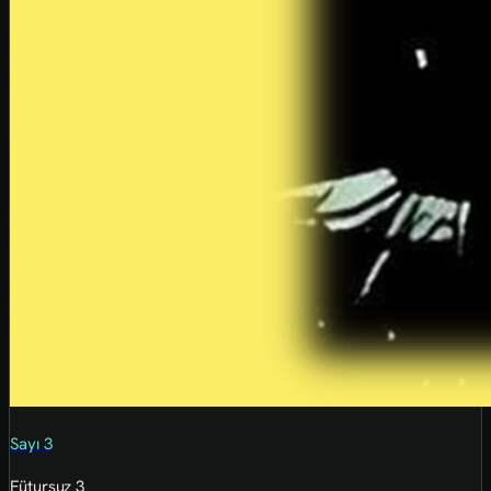
Sayı 3
Fütursuz 3