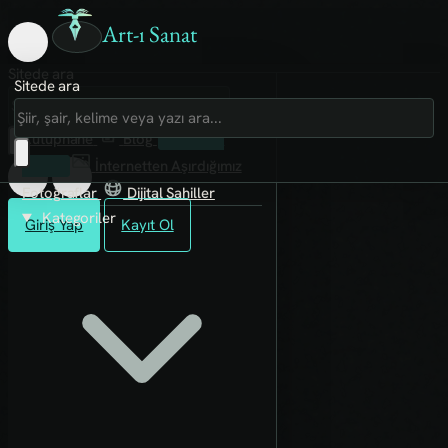
Art-ı Sanat
Sitede ara
Sitede ara
Art-ı Sosyal
İmece
Kütüphane
Blog
Fanzin
Rafları
İnternetten Aşırdığımız
Fotoğraflar
Dijital Sahiller
Kategoriler
Giriş Yap
Kayıt Ol