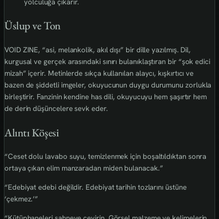
yolculuğa çıkarır.
Üslup ve Ton
VOID ZINE, “asi, melankolik, akıl dışı” bir dille yazılmış. Dil,
kurgusal ve gerçek arasındaki sınırı bulanıklaştıran bir “şok edici
mizah” içerir. Metinlerde sıkça kullanılan alaycı, kışkırtıcı ve
bazen de şiddetli imgeler, okuyucunun duygu durumunu zorlukla
birleştirir. Fanzinin kendine has dili, okuyucuyu hem şaşırtır hem
de derin düşüncelere sevk eder.
Alıntı Köşesi
“Ceset dolu lavabo suyu, temizlenmek için boşaltıldıktan sonra
ortaya çıkan elim manzaradan miden bulanacak.”
“Edebiyat edebi değildir. Edebiyat tarihin tozlarını üstüne
‘çekmez.’”
“Kütüphaneleri sahneye çevirin. Görsel malzeme ve kelimelerin