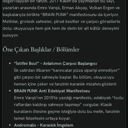
değeri taşıyan bir fanzin. 2017 Kasım’da yayımlanan bu sayı,
yazarları arasında Emre Varışlı, Erman Akçay, Volkan Ergen ve
başkalarıyla birlikte “BRAIN PUNK” manifestosunu da içeriyor.
Metinler, grotesk sahneler, şiirsel kesitler ve çarpıcı görsellerle
dolu; okuyucuya hem şok hem de derin bir alt kültür deneyimi
sunuyor.
Öne Çıkan Başlıklar / Bölümler
“İstifini Boz!” – Anlatımın Çarpıcı Başlangıcı
İlk satırdan itibaren “karıncalar pizza siparişi emrediyor”
gibi çarpıcı bir sahneyle başlar. Bu bölüm, okuyucuyu
hemen içine çeker ve fanzinin karanlık mizahını gösterir.
BRAIN PUNK Anti Edebiyat Manifestosu
Emre Varışlı’nın 2015’te yazdığı manifesto, edebiyatı “tozlu
raflardan kaldırıp sahneye taşımayı” vurgular. Klasik
kuralların ötesine geçme isteğiyle dolu bu metin, fanzinin
temel felsefesini ortaya koyar.
Andromalis – Karanlık İmgelem