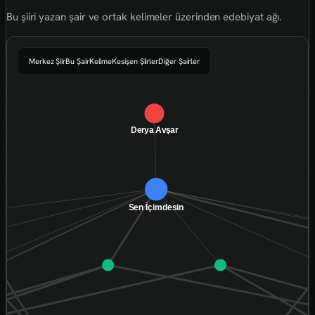
Bu şiiri yazan şair ve ortak kelimeler üzerinden edebiyat ağı.
Merkez Şiir
Bu Şair
Kelime
Kesişen Şiirler
Diğer Şairler