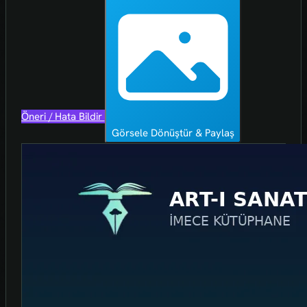
Öneri / Hata Bildir
Görsele Dönüştür & Paylaş