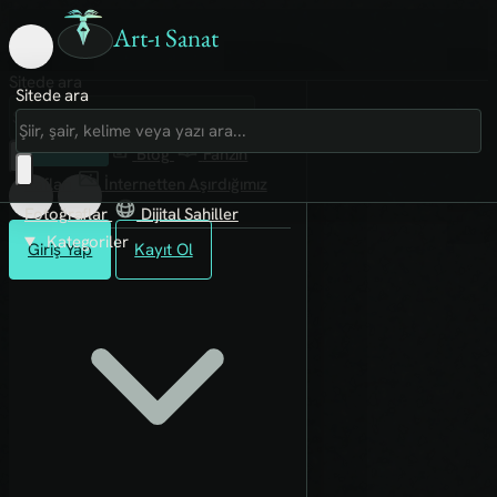
Art-ı Sanat
Sitede ara
Sitede ara
Art-ı Sosyal
İmece
Kütüphane
Blog
Fanzin
Rafları
İnternetten Aşırdığımız
Fotoğraflar
Dijital Sahiller
Kategoriler
Giriş Yap
Kayıt Ol