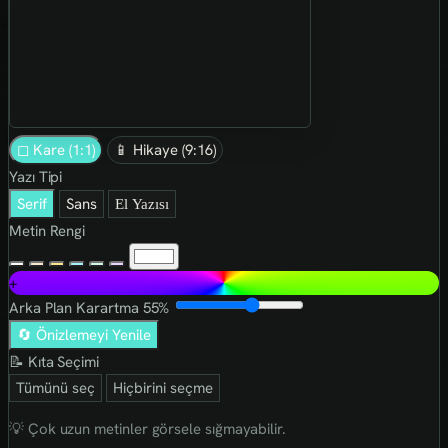
◻ Kare (1:1)
📱 Hikaye (9:16)
Yazı Tipi
Serif
Sans
El Yazısı
Metin Rengi
+
Arka Plan Karartma
55%
🔄 Önizlemeyi Yenile
📝 Kıta Seçimi
Tümünü seç
Hiçbirini seçme
💡 Çok uzun metinler görsele sığmayabilir.