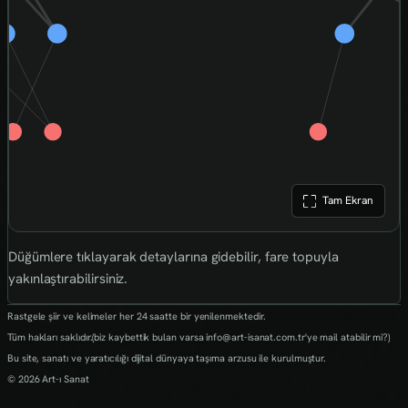
Tam Ekran
Düğümlere tıklayarak detaylarına gidebilir, fare topuyla
yakınlaştırabilirsiniz.
Rastgele şiir ve kelimeler her 24 saatte bir yenilenmektedir.
Tüm hakları saklıdır.(biz kaybettik bulan varsa info@art-isanat.com.tr'ye mail atabilir mi?)
Bu site, sanatı ve yaratıcılığı dijital dünyaya taşıma arzusu ile kurulmuştur.
© 2026 Art-ı Sanat