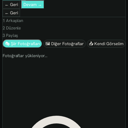
← Geri
Devam →
← Geri
1
Arkaplan
2
Düzenle
3
Paylaş
🎭 Şiir Fotoğrafları
🖼 Diğer Fotoğraflar
📤 Kendi Görselim
Fotoğraflar yükleniyor…