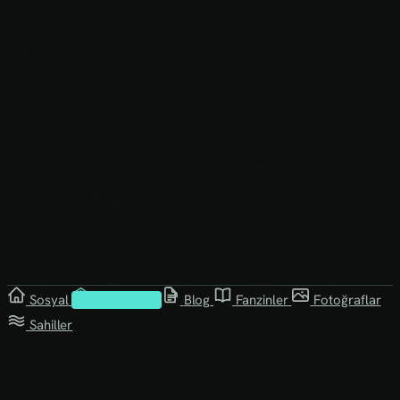
Sosyal
Kütüphane
Blog
Fanzinler
Fotoğraflar
Sahiller