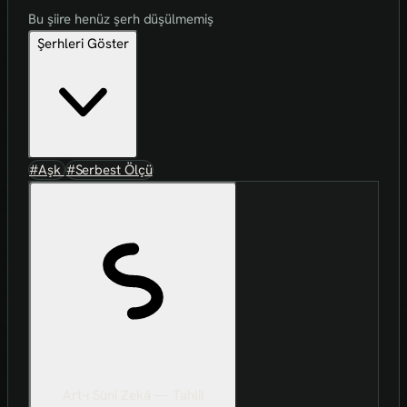
Bu şiire henüz şerh düşülmemiş
Şerhleri Göster
#Aşk
#Serbest Ölçü
Art-ı Sûni Zekâ — Tahlil