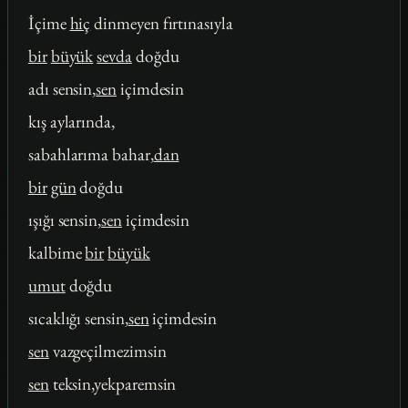
İçime
hiç
dinmeyen fırtınasıyla
bir
büyük
sevda
doğdu
adı sensin,
sen
içimdesin
kış aylarında,
sabahlarıma bahar,
dan
bir
gün
doğdu
ışığı sensin,
sen
içimdesin
kalbime
bir
büyük
umut
doğdu
sıcaklığı sensin,
sen
içimdesin
sen
vazgeçilmezimsin
sen
teksin,yekparemsin