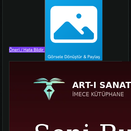
Öneri / Hata Bildir
Görsele Dönüştür & Paylaş