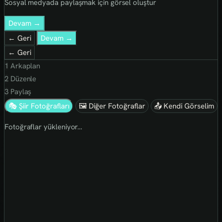
Sosyal medyada paylaşmak için görsel oluştur
Devam →
← Geri
Devam →
← Geri
1
Arkaplan
2
Düzenle
3
Paylaş
🎭 Şiir Fotoğrafları
🖼 Diğer Fotoğraflar
📤 Kendi Görselim
Fotoğraflar yükleniyor…