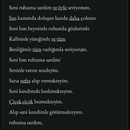
Seni ruhuma sardım
ve
öyle
seviyorum.
Sen
kanımda dolaşan kanda
daha
çoksun
Seni ben beynimle ruhumla gözlerimle
Kalbimle yüreğimle
ve
tüm
Benliğimle
tüm
varlığımla seviyorum.
Seni ben ruhuma sardım'
Seninle varım sendeyim.
Sana
nefes
alıp vermekteyim.
Seni kendimde beslemekteyim.
Çiçek
,
çiçek
bezmekteyim.
Alıp seni kendimle götürmekteyim.
ruhuma sardım,