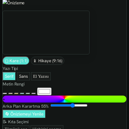
◻ Kare (1:1)
📱 Hikaye (9:16)
Yazı Tipi
Serif
Sans
El Yazısı
Metin Rengi
+
Arka Plan Karartma
55%
🔄 Önizlemeyi Yenile
📝 Kıta Seçimi