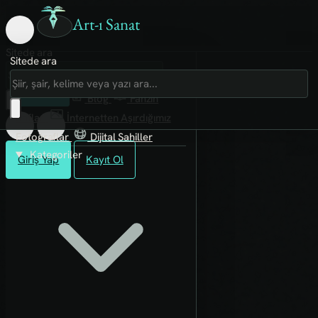
Art-ı Sanat
Sitede ara
Sitede ara
Art-ı Sosyal
İmece
Kütüphane
Blog
Fanzin
Rafları
İnternetten Aşırdığımız
Fotoğraflar
Dijital Sahiller
Kategoriler
Giriş Yap
Kayıt Ol