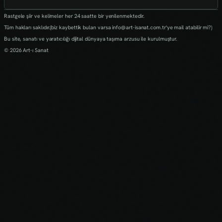
Rastgele şiir ve kelimeler her 24 saatte bir yenilenmektedir.
Tüm hakları saklıdır.(biz kaybettik bulan varsa info@art-isanat.com.tr'ye mail atabilir mi?)
Bu site, sanatı ve yaratıcılığı dijital dünyaya taşıma arzusu ile kurulmuştur.
© 2026 Art-ı Sanat