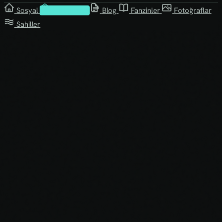
Sosyal
Kütüphane
Blog
Fanzinler
Fotoğraflar
Sahiller