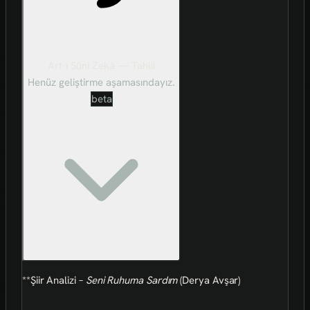
Art-ı Sûni Zekâ — Tahlil
Henüz geliştirme aşamasındayız.
beta
**Şiir Analizi –
Seni Ruhuma Sardım
(Derya Avşar)