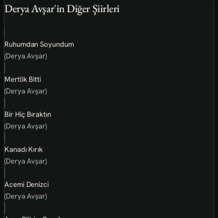
Derya Avşar'in Diğer Şiirleri
Ruhumdan Soyundum
(Derya Avşar)
Mertlik Bitti
(Derya Avşar)
Bir Hiç Bıraktın
(Derya Avşar)
Kanadı Kırık
(Derya Avşar)
Acemi Denizci
(Derya Avşar)