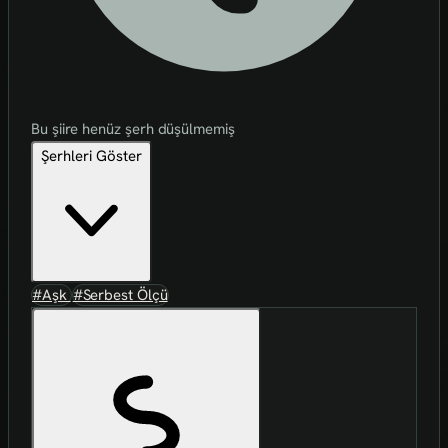
Bu şiire henüz şerh düşülmemiş
Şerhleri Göster
#Aşk
#Serbest Ölçü