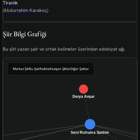
Tiranlık
(Abdurrahim Karakoç)
Şiir Bilgi Grafiği
Bu şiiri yazan şair ve ortak kelimeler üzerinden edebiyat ağı.
Merkez Şiir
Bu Şair
Kelime
Kesişen Şiirler
Diğer Şairler