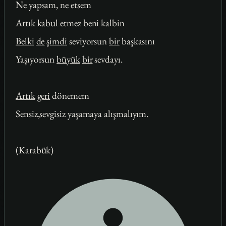
Ne yapsam, ne etsem
Artık
kabul
etmez beni kalbin
Belki
de
şimdi
seviyorsun
bir
başkasını
Yaşıyorsun
büyük
bir
sevdayı.
Artık
geri
dönemem
Sensiz,sevgisiz yaşamaya alışmalıyım.
(Karabük)