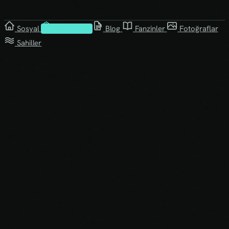
Sosyal
Kütüphane
Blog
Fanzinler
Fotoğraflar
Sahiller