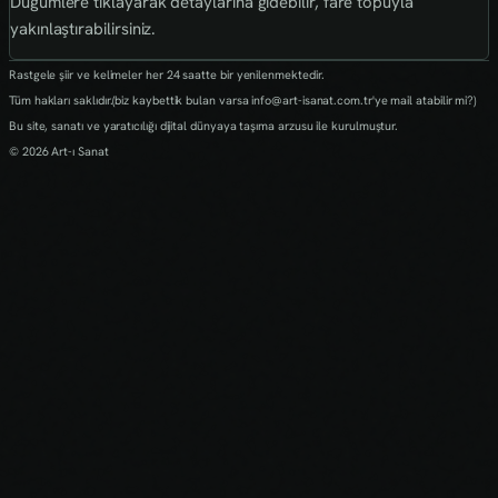
Düğümlere tıklayarak detaylarına gidebilir, fare topuyla
yakınlaştırabilirsiniz.
Rastgele şiir ve kelimeler her 24 saatte bir yenilenmektedir.
Tüm hakları saklıdır.(biz kaybettik bulan varsa info@art-isanat.com.tr'ye mail atabilir mi?)
Bu site, sanatı ve yaratıcılığı dijital dünyaya taşıma arzusu ile kurulmuştur.
© 2026 Art-ı Sanat