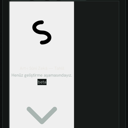
Art-ı Sûni Zekâ — Tahlil
Henüz geliştirme aşamasındayız.
beta