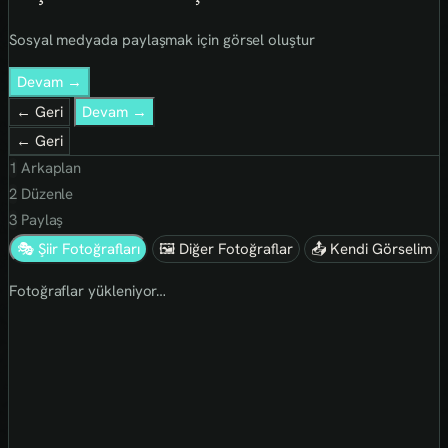
Sosyal medyada paylaşmak için görsel oluştur
Devam →
← Geri
Devam →
← Geri
1
Arkaplan
2
Düzenle
3
Paylaş
🎭 Şiir Fotoğrafları
🖼 Diğer Fotoğraflar
📤 Kendi Görselim
Fotoğraflar yükleniyor…