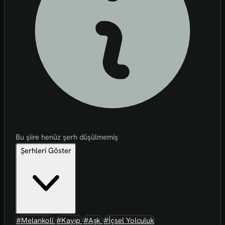
Bu şiire henüz şerh düşülmemiş
Şerhleri Göster
#Melankoli
#Kayıp
#Aşk
#İçsel Yolculuk