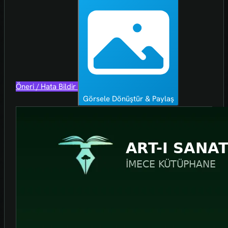
Öneri / Hata Bildir
Görsele Dönüştür & Paylaş