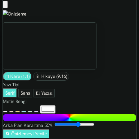
◻ Kare (1:1)
📱 Hikaye (9:16)
Yazı Tipi
Serif
Sans
El Yazısı
Metin Rengi
+
Arka Plan Karartma
55%
🔄 Önizlemeyi Yenile