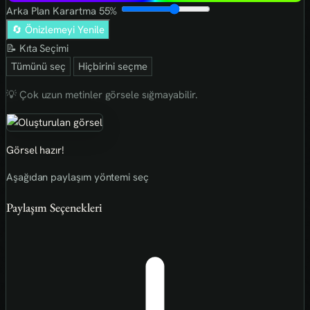
Arka Plan Karartma
55%
🔄 Önizlemeyi Yenile
📝 Kıta Seçimi
Tümünü seç
Hiçbirini seçme
💡 Çok uzun metinler görsele sığmayabilir.
Görsel hazır!
Aşağıdan paylaşım yöntemi seç
Paylaşım Seçenekleri