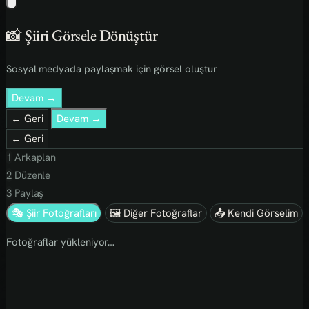
📸 Şiiri Görsele Dönüştür
Sosyal medyada paylaşmak için görsel oluştur
Devam →
← Geri
Devam →
← Geri
1
Arkaplan
2
Düzenle
3
Paylaş
🎭 Şiir Fotoğrafları
🖼 Diğer Fotoğraflar
📤 Kendi Görselim
Fotoğraflar yükleniyor…