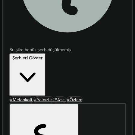
Bu şiire henüz şerh düşülmemiş
Şerhleri Göster
#Melankoli
#Yalnızlık
#Aşk
#Özlem