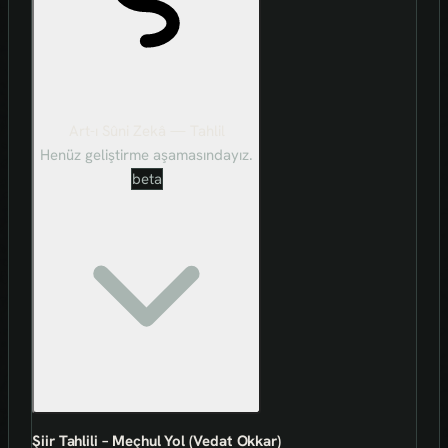
Art-ı Sûni Zekâ — Tahlil
Henüz geliştirme aşamasındayız.
beta
Şiir Tahlili – Meçhul Yol (Vedat Okkar)