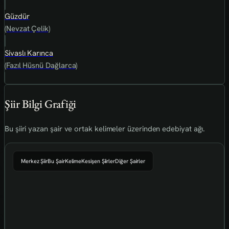
Güzdür
(Nevzat Çelik)
Sivaslı Karınca
(Fazıl Hüsnü Dağlarca)
Şiir Bilgi Grafiği
Bu şiiri yazan şair ve ortak kelimeler üzerinden edebiyat ağı.
Merkez Şiir
Bu Şair
Kelime
Kesişen Şiirler
Diğer Şairler