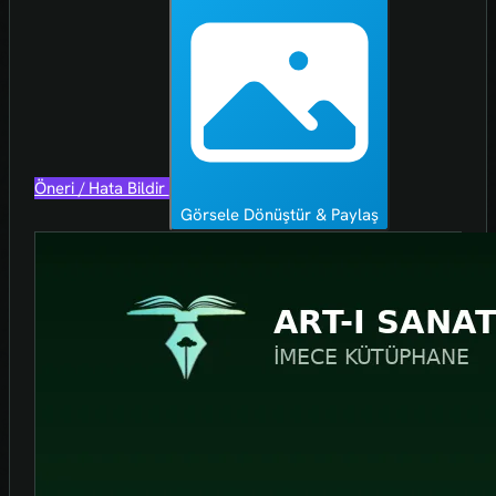
Öneri / Hata Bildir
Görsele Dönüştür & Paylaş