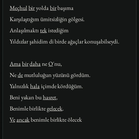
Meçhul
bir
yolda
bir
başıma
Karşılaştığım ümitsizliğin gölgesi.
Anlaşılmaktı
tek
istediğim
Yıldızlar şahidim di birde ağaçlar konuşabilseydi.
Ama
bir
daha
ne
O
'nu,
Ne
de
mutluluğun yüzünü gördüm.
Yalnızlık
hala
içimde kördüğüm.
Beni yakan bu
hasret
,
Benimle birlikte
gelecek
.
Ve
ancak
benimle birlikte ölecek