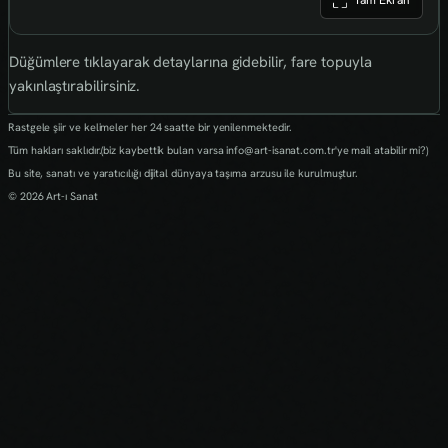
Tam Ekran
Düğümlere tıklayarak detaylarına gidebilir, fare topuyla
yakınlaştırabilirsiniz.
Rastgele şiir ve kelimeler her 24 saatte bir yenilenmektedir.
Tüm hakları saklıdır.(biz kaybettik bulan varsa info@art-isanat.com.tr'ye mail atabilir mi?)
Bu site, sanatı ve yaratıcılığı dijital dünyaya taşıma arzusu ile kurulmuştur.
© 2026 Art-ı Sanat