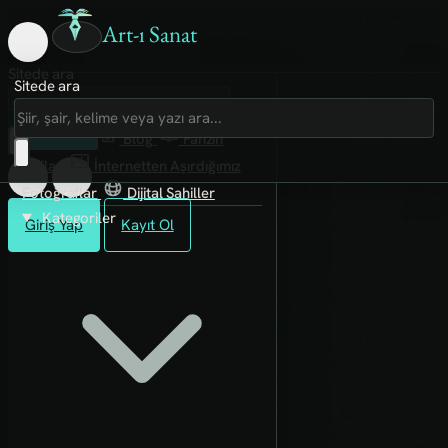
Art-ı Sanat
Sitede ara
Sitede ara
Art-ı Sosyal
İmece
Kütüphane
Blog
Fanzin
Rafları
İnternetten Aşırdığımız
Fotoğraflar
Dijital Sahiller
Kategoriler
Giriş Yap
Kayıt Ol