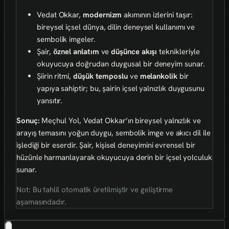
Vedat Okkar,
modernizm
akımının izlerini taşır:
bireysel içsel dünya, dilin deneysel kullanımı ve
sembolik imgeler.
Şair,
öznel anlatım
ve
düşünce akışı
teknikleriyle
okuyucuya doğrudan duygusal bir deneyim sunar.
Şiirin ritmi,
düşük temposlu
ve
melankolik
bir
yapıya sahiptir; bu, şairin içsel yalnızlık duygusunu
yansıtır.
Sonuç:
Meçhul Yol, Vedat Okkar’ın bireysel yalnızlık ve
arayış temasını yoğun duygu, sembolik imge ve akıcı dil ile
işlediği bir eserdir. Şair, kişisel deneyimini evrensel bir
hüzünle harmanlayarak okuyucuya derin bir içsel yolculuk
sunar.
Not: Bu tahlil otomatik üretilmiştir ve geliştirme
aşamasındadır.