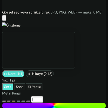
Görsel seç veya sürükle bırak
JPG, PNG, WEBP — maks. 8 MB
◻ Kare (1:1)
📱 Hikaye (9:16)
Yazı Tipi
Serif
Sans
El Yazısı
Metin Rengi
+