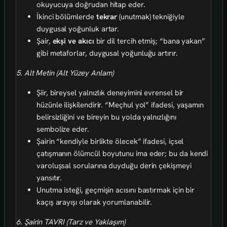
okuyucuya doğrudan hitap eder.
İkinci bölümlerde
tekrar
(unutmak) tekniğiyle
duygusal yoğunluk artar.
Şair,
ekşi ve akıcı
bir dil tercih etmiş; “bana yakan”
gibi metaforlar, duygusal yoğunluğu artırır.
5. Alt Metin (Alt Yüzey Anlam)
Şiir, bireysel yalnızlık deneyimini evrensel bir
hüzünle ilişkilendirir. “Meçhul yol” ifadesi, yaşamın
belirsizliğini ve bireyin bu yolda yalnızlığını
sembolize eder.
Şairin “kendiyle birlikte ölecek” ifadesi, içsel
çatışmanın ölümcül boyutunu ima eder; bu da kendi
varoluşsal sorularına duyduğu derin çekişmeyi
yansıtır.
Unutma isteği, geçmişin acısını bastırmak için bir
kaçış arayışı olarak yorumlanabilir.
6. Şairin TAVRI (Tarz ve Yaklaşım)