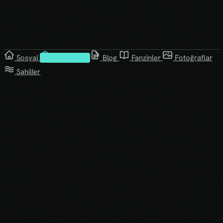
Sosyal
Kütüphane
Blog
Fanzinler
Fotoğraflar
Sahiller