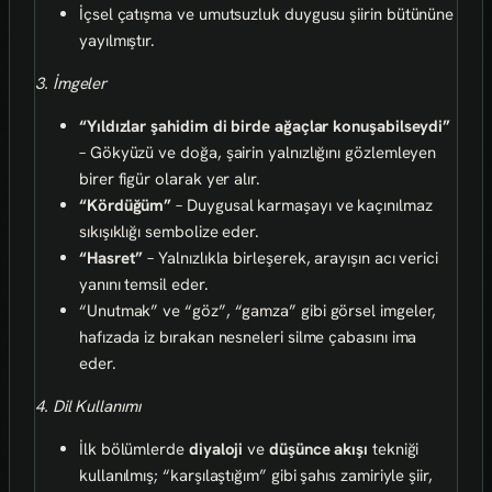
İçsel çatışma ve umutsuzluk duygusu şiirin bütününe
yayılmıştır.
3. İmgeler
“Yıldızlar şahidim di birde ağaçlar konuşabilseydi”
– Gökyüzü ve doğa, şairin yalnızlığını gözlemleyen
birer figür olarak yer alır.
“Kördüğüm”
– Duygusal karmaşayı ve kaçınılmaz
sıkışıklığı sembolize eder.
“Hasret”
– Yalnızlıkla birleşerek, arayışın acı verici
yanını temsil eder.
“Unutmak” ve “göz”, “gamza” gibi görsel imgeler,
hafızada iz bırakan nesneleri silme çabasını ima
eder.
4. Dil Kullanımı
İlk bölümlerde
diyaloji
ve
düşünce akışı
tekniği
kullanılmış; “karşılaştığım” gibi şahıs zamiriyle şiir,