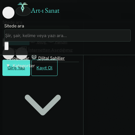
Art-ı Sanat
Sitede ara
Sitede ara
Art-ı Sosyal
İmece
Kütüphane
Blog
Fanzin
Rafları
İnternetten Aşırdığımız
Fotoğraflar
Dijital Sahiller
Kategoriler
Giriş Yap
Kayıt Ol