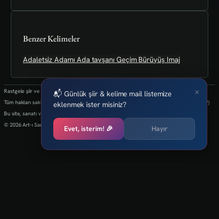
Benzer Kelimeler
Adaletsiz
Adamı
Ada tavşanı
Geçim
Bürüyüş
Imaj
×
Rastgele şiir ve kelimeler her 24 saatte bir yenilenmektedir.
📬 Günlük şiir & kelime mail listemize
Tüm hakları saklıdır.(biz kaybettik bulan varsa info@art-isanat.com.tr'ye mail atabilir mi?)
eklenmek ister misiniz?
Bu site, sanatı ve yaratıcılığı dijital dünyaya taşıma arzusu ile kurulmuştur.
© 2026 Art-ı Sanat
Evet, isterim! 🎉
Hayır