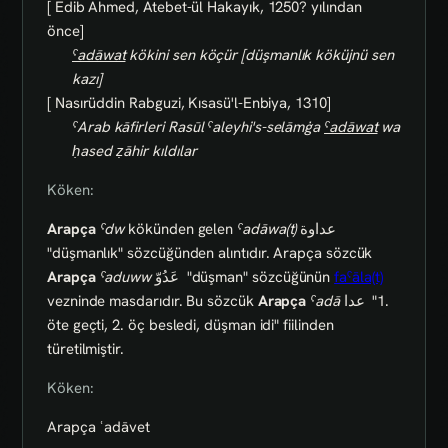
[ Edib Ahmed, Atebet-ül Hakayık, 1250? yılından
önce]
ˁadāwat
kökini sen köçür [düşmanlık köküjnü sen
kazı]
[ Nasırüddin Rabguzi, Kısasü'l-Enbiya, 1310]
ˁArab kāfirleri Rasūl ˁaleyhi's-selāmġa
ˁadāwat
wa
ḥased ẓāhir kıldılar
Köken:
Arapça
ˁdw
kökünden gelen
ˁadāwa(t)
عداوة
"düşmanlık" sözcüğünden alıntıdır. Arapça sözcük
Arapça
ˁaduww
عَدُوّ
"düşman" sözcüğünün
faˁāla(t)
vezninde masdarıdır. Bu sözcük
Arapça
ˁadā
عدا
"1.
öte geçti, 2. öç besledi, düşman idi" fiilinden
türetilmiştir.
Köken:
Arapça ʿadāvet