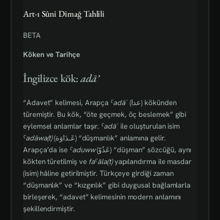
Art-ı Sûni Dimağ Tahlili
BETA
Köken ve Tarihçe
İngilizce kök:
adāʾ
“Adavet” kelimesi, Arapça
ˁadāʾ
(عدا) kökünden
türemiştir. Bu kök, “öte geçmek, öç beslemek” gibi
eylemsel anlamlar taşır.
ˁadāʾ
ile oluşturulan isim
ˁadāwa(t)
(عَـدَاوَة) “düşmanlık” anlamına gelir.
Arapça’da ise
ˁaduww
(عَدُوّ) “düşman” sözcüğü, aynı
kökten türetilmiş ve
faˁāla(t)
yapılandırma ile masdar
(isim) hâline getirilmiştir. Türkçeye girdiği zaman
“düşmanlık” ve “kızgınlık” gibi duygusal bağlamlarla
birleşerek, “adavet” kelimesinin modern anlamını
şekillendirmiştir.