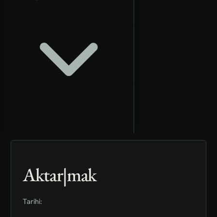
Aktar|mak
Tarihi: