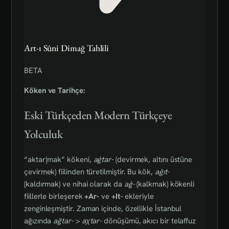
Art-ı Sûni Dimağ Tahlili
BETA
Köken ve Tarihçe:
Eski Türkçeden Modern Türkçeye
Yolculuk
“aktar|mak” kökeni,
aġtar-
(devirmek, altını üstüne
çevirmek) fiilinden türetilmiştir. Bu kök,
aġıt-
(kaldırmak) ve nihai olarak da
aġ-
(kalkmak) kökenli
fiillerle birleşerek
+Ar-
ve
+It-
ekleriyle
zenginleşmiştir. Zaman içinde, özellikle İstanbul
ağızında
ağtar-
>
aχtar-
dönüşümü, akıcı bir telaffuz