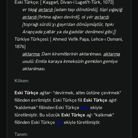
Eski Türkçe: [ Kaşgarî, Divan-i Lugati't-Türk, 1073]
er tāşıġ
aχtardı
[adam taşı döndürdü], tüpi yıġaçīġ
aχtardı
[fırtına ağacı devirdi], ol yér
aχtardı
[toprağı sürdü χı ġayn'dan dönüşmüştür, tıpkı
Arapçada χaṭṭār ya da ġaddār denilmesi gibi.]]
Türkiye Türkçesi: [ Ahmed Vefik Paşa, Lehce-ı Osmani,
1876]
aktarma:
Dam kiremitlerinin aktarılması.
aktarma
usulü: Emtia karaya inmeksizin gemiden gemiye
aktarılması.
Köken:
Eski Türkçe
aġtar-
"devirmek, altını üstüne çevirmek"
fiilinden evrilmiştir. Eski Türkçe fiil
Eski Türkçe
aġıt-
"kaldırmak" fiilinden Eski Türkçe
+Ar-
ekiyle
türetilmiştir. Bu sözcük
Eski Türkçe
aġ-
"kalkmak"
fiilinden Eski Türkçe
+It-
ekiyle türetilmiştir.
Tanım: