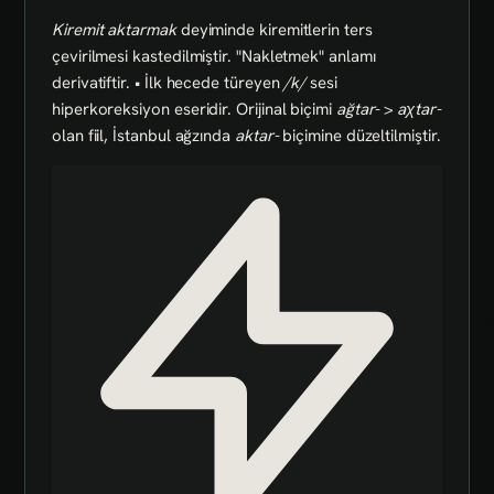
Kiremit
aktarmak
deyiminde kiremitlerin ters
çevirilmesi kastedilmiştir. "Nakletmek" anlamı
derivatiftir. • İlk hecede türeyen
/k/
sesi
hiperkoreksiyon eseridir. Orijinal biçimi
ağtar-
>
aχtar-
olan fiil, İstanbul ağzında
aktar-
biçimine düzeltilmiştir.