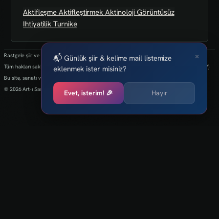
Aktifleşme
Aktifleştirmek
Aktinoloji
Görüntüsüz
Ihtiyatilik
Turnike
×
Rastgele şiir ve kelimeler her 24 saatte bir yenilenmektedir.
📬 Günlük şiir & kelime mail listemize
Tüm hakları saklıdır.(biz kaybettik bulan varsa info@art-isanat.com.tr'ye mail atabilir mi?)
eklenmek ister misiniz?
Bu site, sanatı ve yaratıcılığı dijital dünyaya taşıma arzusu ile kurulmuştur.
© 2026 Art-ı Sanat
Evet, isterim! 🎉
Hayır