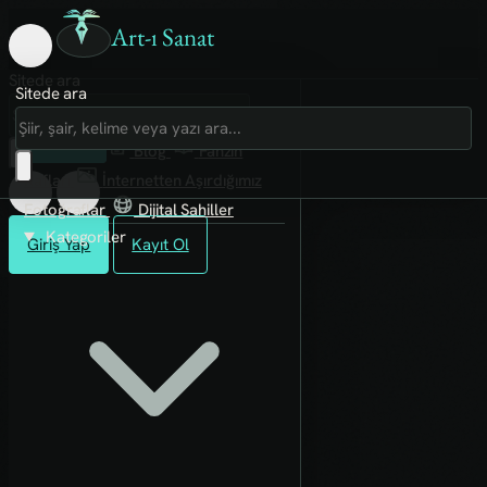
Art-ı Sanat
Sitede ara
Sitede ara
Art-ı Sosyal
İmece
Kütüphane
Blog
Fanzin
Rafları
İnternetten Aşırdığımız
Fotoğraflar
Dijital Sahiller
Kategoriler
Giriş Yap
Kayıt Ol