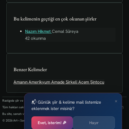
Bu kelimenin geçtiği en çok okunan şiirler
Nazım Hikmet
Cemal Süreya
42 okunma
Benzer Kelimeler
Amanın
Amerikyum
Amade
Sirkeli
Acem
Şintocu
×
Rastgele şiir ve kelimeler her 24 saatte bir yenilenmektedir.
📬 Günlük şiir & kelime mail listemize
Tüm hakları saklıdır.(biz kaybettik bulan varsa info@art-isanat.com.tr'ye mail atabilir mi?)
eklenmek ister misiniz?
Bu site, sanatı ve yaratıcılığı dijital dünyaya taşıma arzusu ile kurulmuştur.
© 2026 Art-ı Sanat
Evet, isterim! 🎉
Hayır