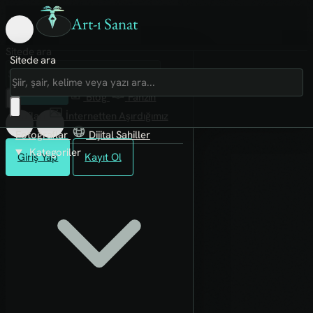
Art-ı Sanat
Sitede ara
Sitede ara
Art-ı Sosyal
İmece
Kütüphane
Blog
Fanzin
Rafları
İnternetten Aşırdığımız
Fotoğraflar
Dijital Sahiller
Kategoriler
Giriş Yap
Kayıt Ol