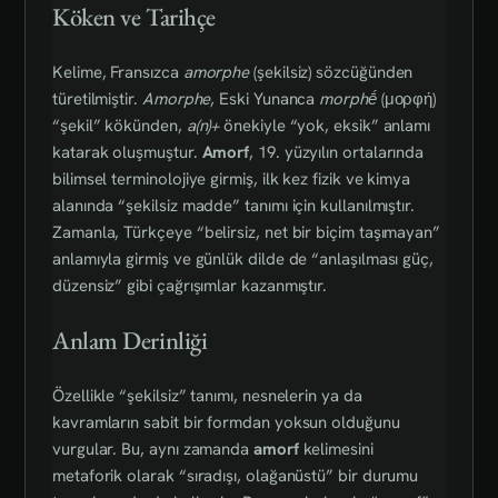
Köken ve Tarihçe
Kelime, Fransızca
amorphe
(şekilsiz) sözcüğünden
türetilmiştir.
Amorphe
, Eski Yunanca
morphḗ
(μορφή)
“şekil” kökünden,
a(n)+
önekiyle “yok, eksik” anlamı
katarak oluşmuştur.
Amorf
, 19. yüzyılın ortalarında
bilimsel terminolojiye girmiş, ilk kez fizik ve kimya
alanında “şekilsiz madde” tanımı için kullanılmıştır.
Zamanla, Türkçeye “belirsiz, net bir biçim taşımayan”
anlamıyla girmiş ve günlük dilde de “anlaşılması güç,
düzensiz” gibi çağrışımlar kazanmıştır.
Anlam Derinliği
Özellikle “şekilsiz” tanımı, nesnelerin ya da
kavramların sabit bir formdan yoksun olduğunu
vurgular. Bu, aynı zamanda
amorf
kelimesini
metaforik olarak “sıradışı, olağanüstü” bir durumu