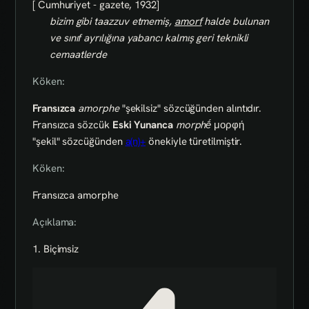
[ Cumhuriyet - gazete, 1932]
bizim gibi taazzuv etmemiş,
amorf
halde bulunan
ve sınıf ayrılığına yabancı kalmış geri teknikli
cemaatlerde
Köken:
Fransızca
amorphe
"şekilsiz" sözcüğünden alıntıdır.
Fransızca sözcük
Eski Yunanca
morphḗ
μορφή
"şekil" sözcüğünden
a(n)+
önekiyle türetilmiştir.
Köken:
Fransızca amorphe
Açıklama:
1. Biçimsiz