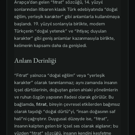
Arapça’dan gelen “fıtrat” sözcüğü, 14. yüzyıl
sonlarından itibaren klasik Türk edebiyatında “doğal
eğilim, yerleşik karakter” gibi anlamlarla kullanılmaya
başlandı. 19. yüzyıl sonlarıyla birlikte, modern
Türkçenin “doğal yetenek” ve “ihtiyaç duyulan
karakter” gibi geniş anlamlar kazanmasıyla birlikte,
kelimenin kapsamı daha da genişledi.
Anlam Derinliği
“Fıtrat” yalnızca “doğal eğilim” veya “yerleşik
karakter” olarak tanımlanmaz; aynı zamanda insanın
içsel dürtülerinin, doğuştan gelen ahlaki yönelimlerin
ve ruhun özgün yapısının ifadesi olarak görülür. Bu
bağlamda,
fıtrat
, bireyin çevresel etkilerden bağımsız
olarak taşıdığı “doğal dürtü”yi, “insan doğasının saf
hali”ni çağrıştırır. Duygusal düzeyde ise, “fıtrat”,
insanın kalpten gelen bir içsel ses olarak algılanır; bu
yüzden “fıtrat” sözcüğü, insanın kendini keşfetme