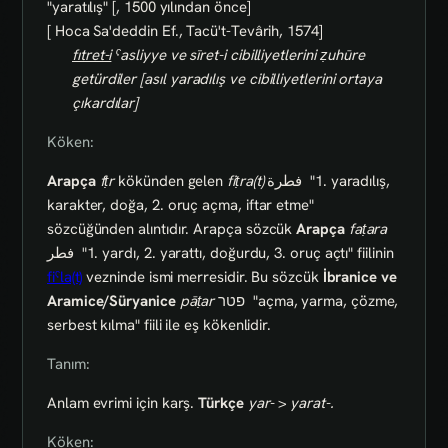
"yaratılış" [, 1500 yılından önce]
[ Hoca Sa'deddin Ef., Tacü't-Tevârih, 1574]
fıtret-i
ˁasliyye ve sīret-i cibilliyetlerini ẓuhūre
getürdiler [asıl yaradılış ve cibilliyetlerini ortaya
çıkardılar]
Köken:
Arapça
fṭr
kökünden gelen
fiṭra(t)
فطرة
"1. yaradılış,
karakter, doğa, 2. oruç açma, iftar etme"
sözcüğünden alıntıdır. Arapça sözcük
Arapça
faṭara
فطر
"1. yardı, 2. yarattı, doğurdu, 3. oruç açtı" fiilinin
fiˁla(t)
vezninde ismi merresidir. Bu sözcük
İbranice ve
Aramice/Süryanice
pāṭar
פטר
"açma, yarma, çözme,
serbest kılma" fiili ile eş kökenlidir.
Tanım:
Anlam evrimi için karş.
Türkçe
yar-
>
yarat-.
Köken: