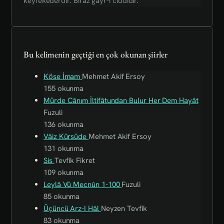
keyfekederdir. Biraz gayr-i ciddidir.
Bu kelimenin geçtiği en çok okunan şiirler
Köse İmam
Mehmet Akif Ersoy
155 okunma
Mürde Cânım İltifâtundan Bulur Her Dem Hayât
Fuzuli
136 okunma
Vâiz Kürsüde
Mehmet Akif Ersoy
131 okunma
Sis
Tevfik Fikret
109 okunma
Leylâ Vü Mecnûn 1-100
Fuzuli
85 okunma
Üçüncü Arz-I Hâl
Neyzen Tevfik
83 okunma