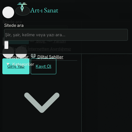
Art-ı Sanat
Sitede ara
Sitede ara
Art-ı Sosyal
İmece
Kütüphane
Blog
Fanzin
Rafları
İnternetten Aşırdığımız
Fotoğraflar
Dijital Sahiller
Kategoriler
Giriş Yap
Kayıt Ol