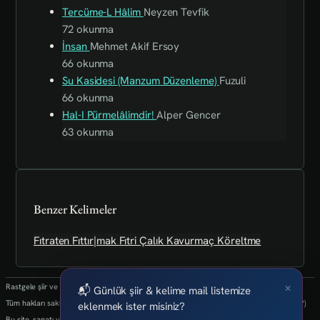
Tercüme-L Hâlim
Neyzen Tevfik
72 okunma
İnsan
Mehmet Akif Ersoy
66 okunma
Su Kasidesi (Manzum Düzenleme)
Fuzuli
66 okunma
Hal-I Pürmelâlimdir!
Alper Gencer
63 okunma
Benzer Kelimeler
Fıtraten
Fıttır|mak
Fıtri
Çalık
Kavurmaç
Köreltme
×
Rastgele şiir ve kelimeler her 24 saatte bir yenilenmektedir.
📬 Günlük şiir & kelime mail listemize
Tüm hakları saklıdır.(biz kaybettik bulan varsa info@art-isanat.com.tr'ye mail atabilir mi?)
eklenmek ister misiniz?
Bu site, sanatı ve yaratıcılığı dijital dünyaya taşıma arzusu ile kurulmuştur.