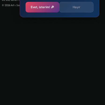
© 2026 Art-ı Sanat
Evet, isterim! 🎉
Hayır