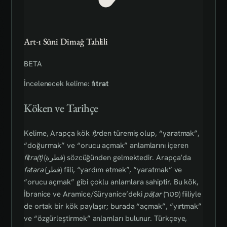
Art-ı Sûni Dimağ Tahlili
BETA
İncelenecek kelime:
fıtrat
Köken ve Tarihçe
Kelime, Arapça kök
fṭr
den türemiş olup, “yaratmak”,
“doğurmak” ve “orucu açmak” anlamlarını içeren
fiṭra(t)
(فطرة) sözcüğünden gelmektedir. Arapça’da
faṭara
(فطر) fiili, “yardım etmek”, “yaratmak” ve
“orucu açmak” gibi çoklu anlamlara sahiptir. Bu kök,
İbranice ve Aramice/Süryanice’deki
pāṭar
(פטר) fiiliyle
de ortak bir kök paylaşır; burada “açmak”, “yırtmak”
ve “özgürleştirmek” anlamları bulunur. Türkçeye,