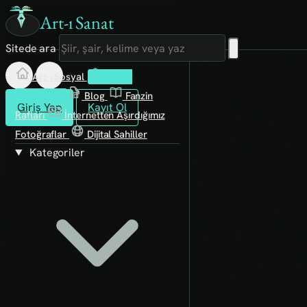
Art-ı Sanat
Sitede ara
Art-ı Sosyal
İmece
Kütüphane
Blog
Fanzin
Giriş Yap
Kayıt Ol
Rafları
İnternetten Aşırdığımız
Fotoğraflar
Dijital Sahiller
Kategoriler