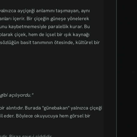
yalnızca ayçiçeği anlamını taşımayan, aynı
nları içerir. Bir çiçeğin güneşe yönelerek
unu kaybetmemesiyle paralellik kurar. Bu
arak çiçek, hem de içsel bir ışık kaynağı
özlüğün basit tanımının ötesinde, kültürel bir
gibi açılıyordu."
bir alıntıdır. Burada "günebakan" yalnızca çiçeği
il eder. Böylece okuyucuya hem görsel bir
r. Biraz gayr-i ciddidir.