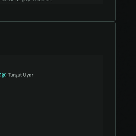
lüğü
Turgut Uyar