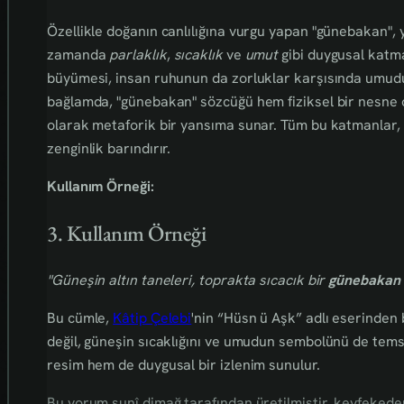
Özellikle doğanın canlılığına vurgu yapan "günebakan", 
zamanda
parlaklık
,
sıcaklık
ve
umut
gibi duygusal katma
büyümesi, insan ruhunun da zorluklar karşısında umud
bağlamda, "günebakan" sözcüğü hem fiziksel bir nesne ol
olarak metaforik bir yansıma sunar. Tüm bu katmanlar, s
zenginlik barındırır.
Kullanım Örneği:
3. Kullanım Örneği
"Güneşin altın taneleri, toprakta sıcacık bir
günebakan
Bu cümle,
Kâtip Çelebi
'nin “Hüsn ü Aşk” adlı eserinden 
değil, güneşin sıcaklığını ve umudun sembolünü de tems
resim hem de duygusal bir izlenim sunulur.
Bu yorum sunî dimağ tarafından üretilmiştir, keyfekederdi