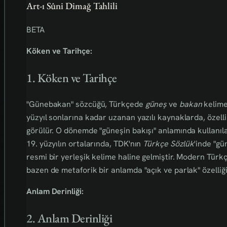
Art-ı Sûni Dimağ Tahlili
BETA
Köken ve Tarihçe:
1. Köken ve Tarihçe
"Günebakan" sözcüğü, Türkçede
güneş
ve
bakan
kelimel
yüzyıl sonlarına kadar uzanan yazılı kaynaklarda, özell
görülür. O dönemde "güneşin bakışı" anlamında kullanılan
19. yüzyılın ortalarında, TDK'nın
Türkçe Sözlük
'inde "g
resmi bir yerleşik kelime haline gelmiştir. Modern Türkç
bazen de metaforik bir anlamda "açık ve parlak" özelliği
Anlam Derinliği:
2. Anlam Derinliği