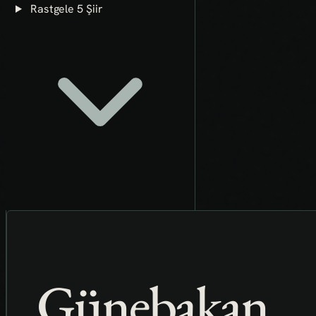
Rastgele 5 Şiir
Günebakan