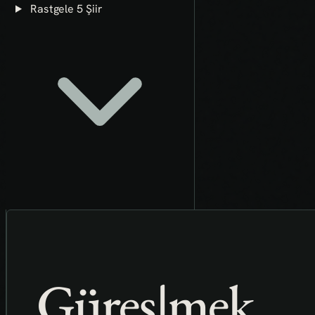
Rastgele 5 Şiir
Güreş|mek