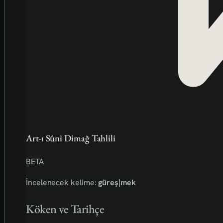
Art-ı Sûni Dimağ Tahlili
BETA
İncelenecek kelime:
güreş|mek
Köken ve Tarihçe