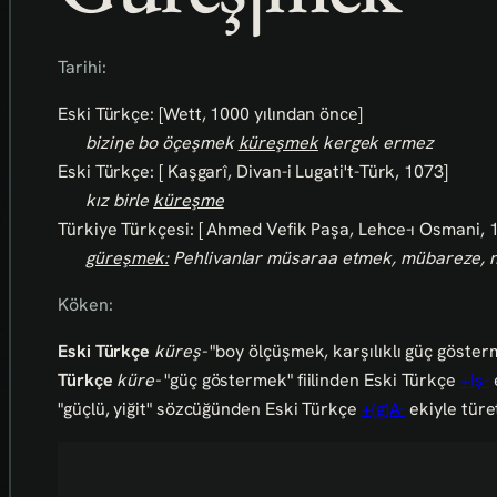
Tarihi:
Eski Türkçe: [Wett, 1000 yılından önce]
biziŋe bo öçeşmek
küreşmek
kergek ermez
Eski Türkçe: [ Kaşgarî, Divan-i Lugati't-Türk, 1073]
kız birle
küreşme
Türkiye Türkçesi: [ Ahmed Vefik Paşa, Lehce-ı Osmani, 
güreşmek:
Pehlivanlar müsaraa etmek, mübareze, n
Köken:
Eski Türkçe
küreş-
"boy ölçüşmek, karşılıklı güç gösterme
Türkçe
küre-
"güç göstermek" fiilinden Eski Türkçe
+Iş-
e
"güçlü, yiğit" sözcüğünden Eski Türkçe
+(g)A-
ekiyle türet