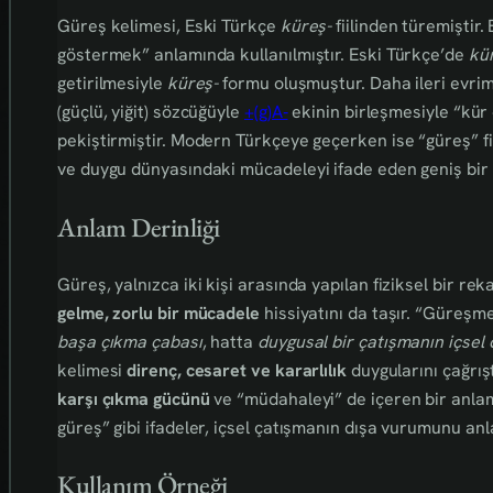
Güreş kelimesi, Eski Türkçe
küreş-
fiilinden türemiştir.
göstermek” anlamında kullanılmıştır. Eski Türkçe’de
kü
getirilmesiyle
küreş-
formu oluşmuştur. Daha ileri evri
(güçlü, yiğit) sözcüğüyle
+(g)A‑
ekinin birleşmesiyle “kür 
pekiştirmiştir. Modern Türkçeye geçerken ise “güreş” fii
ve duygu dünyasındaki mücadeleyi ifade eden geniş bir 
Anlam Derinliği
Güreş, yalnızca iki kişi arasında yapılan fiziksel bir 
gelme, zorlu bir mücadele
hissiyatını da taşır. “Güreşmek
başa çıkma çabası
, hatta
duygusal bir çatışmanın içsel
kelimesi
direnç, cesaret ve kararlılık
duygularını çağrış
karşı çıkma gücünü
ve “müdahaleyi” de içeren bir anlam
güreş” gibi ifadeler, içsel çatışmanın dışa vurumunu anla
Kullanım Örneği