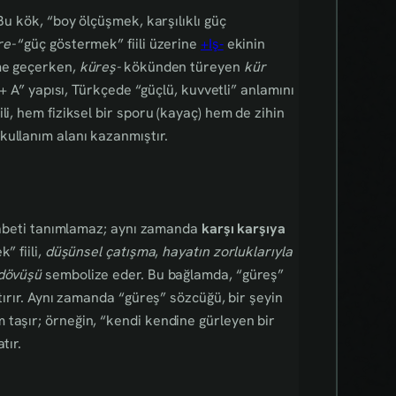
 Bu kök, “boy ölçüşmek, karşılıklı güç
re-
“güç göstermek” fiili üzerine
+Iş‑
ekinin
me geçerken,
küreş-
kökünden türeyen
kür
+ A” yapısı, Türkçede “güçlü, kuvvetli” anlamını
li, hem fiziksel bir sporu (kayaç) hem de zihin
kullanım alanı kazanmıştır.
rekabeti tanımlamaz; aynı zamanda
karşı karşıya
” fiili,
düşünsel çatışma
,
hayatın zorluklarıyla
 dövüşü
sembolize eder. Bu bağlamda, “güreş”
tırır. Aynı zamanda “güreş” sözcüğü, bir şeyin
 taşır; örneğin, “kendi kendine gürleyen bir
tır.