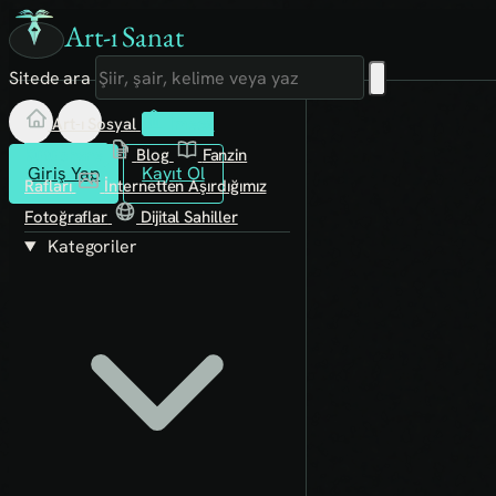
Art-ı Sanat
Sitede ara
Art-ı Sosyal
İmece
Kütüphane
Blog
Fanzin
Giriş Yap
Kayıt Ol
Rafları
İnternetten Aşırdığımız
Fotoğraflar
Dijital Sahiller
Kategoriler