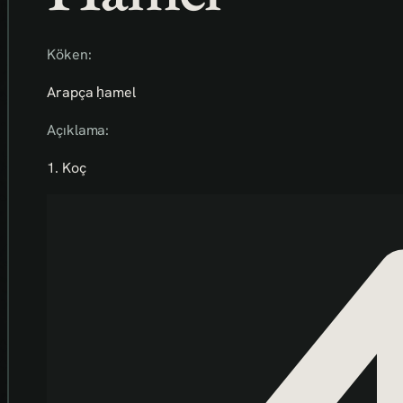
Köken:
Arapça ḥamel
Açıklama:
1. Koç