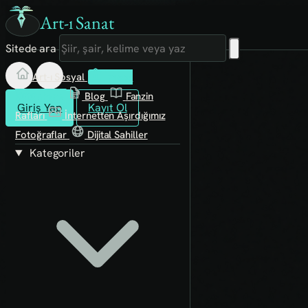
Art-ı Sanat
Sitede ara
Art-ı Sosyal
İmece
Kütüphane
Blog
Fanzin
Giriş Yap
Kayıt Ol
Rafları
İnternetten Aşırdığımız
Fotoğraflar
Dijital Sahiller
Kategoriler