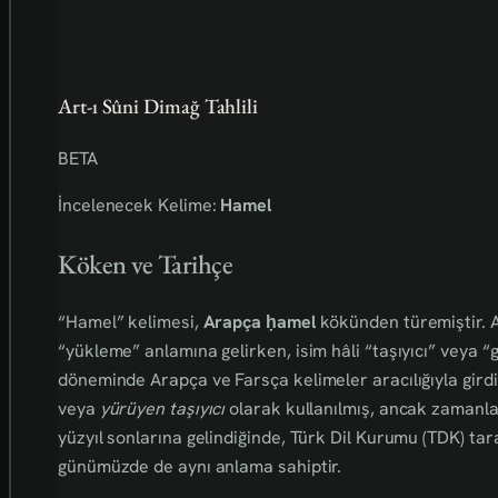
Art-ı Sûni Dimağ Tahlili
BETA
İncelenecek Kelime:
Hamel
Köken ve Tarihçe
“Hamel” kelimesi,
Arapça ḥamel
kökünden türemiştir. Arapçada “ham
“yükleme” anlamına gelirken, isim hâli “taşıyıcı” veya “
döneminde Arapça ve Farsça kelimeler aracılığıyla girdi
veya
yürüyen taşıyıcı
olarak kullanılmış, ancak zamanla 
yüzyıl sonlarına gelindiğinde, Türk Dil Kurumu (TDK) ta
günümüzde de aynı anlama sahiptir.