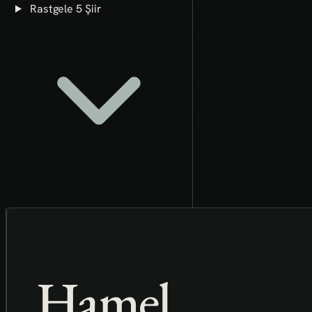
Rastgele 5 Şiir
Hamel