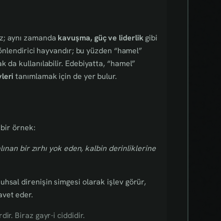
ez; aynı zamanda
kavuşma, güç ve liderlik
gibi
 yönlendirici hayvandır; bu yüzden “hamel”
 da kullanılabilir. Edebiyatta, “hamel”
leri
tanımlamak için de yer bulur.
 bir örnek:
lınan bir zırhı yok eden, kalbin derinliklerine
hsal direnişin simgesi olarak işlev görür,
vet eder.
r. Biraz gayr-i ciddidir.