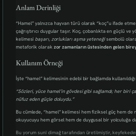
Anlam Derinliği
“Hamel” yalnızca hayvan türü olarak “koç”u ifade etm
çağrıştırıcı duygular taşır. Koç, çobanlıkta en güçlü ve
kelimesi
başarı, zorlukları aşma yeteneği
sembolü olarak
metaforik olarak
zor zamanların üstesinden gelen birey
Kullanım Örneği
İşte “hamel” kelimesinin edebi bir bağlamda kullanıldığı
“Sözleri, yüce hamel’in gövdesi gibi sağlamdı; her biri ça
nüfuz eden güçle doluydu.”
Bu cümlede, “hamel” kelimesi hem fiziksel güç hem de ru
okuyucuyu hem görsel hem de duygusal bir yolculuğa da
Bu yorum sunî dimağ tarafından üretilmiştir, keyfekederdi