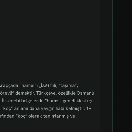
el” (حَمَل) fiili, “taşıma”,
görevli” demektir. Türkçeye, özellikle Osmanlı
. İlk edebi belgelerde “hamel” genellikle
koç
“koç” anlamı daha yaygın hâlâ kalmıştır. 19.
rafından “koç” olarak tanımlanmış ve