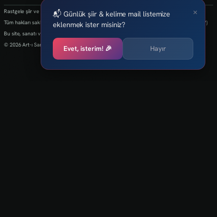
×
Rastgele şiir ve kelimeler her 24 saatte bir yenilenmektedir.
📬 Günlük şiir & kelime mail listemize
Tüm hakları saklıdır.(biz kaybettik bulan varsa info@art-isanat.com.tr'ye mail atabilir mi?)
eklenmek ister misiniz?
Bu site, sanatı ve yaratıcılığı dijital dünyaya taşıma arzusu ile kurulmuştur.
© 2026 Art-ı Sanat
Evet, isterim! 🎉
Hayır