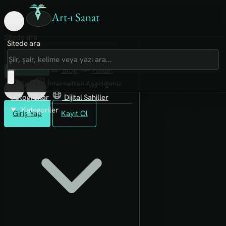
Art-ı Sanat
Sitede ara
Sitede ara
Art-ı Sosyal
İmece
Kütüphane
Blog
Fanzin
Rafları
İnternetten Aşırdığımız
Fotoğraflar
Dijital Sahiller
Kategoriler
Giriş Yap
Kayıt Ol