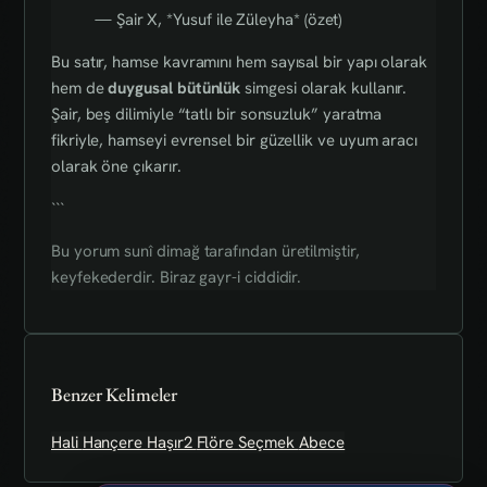
— Şair X, *Yusuf ile Züleyha* (özet)
Bu satır, hamse kavramını hem sayısal bir yapı olarak
hem de
duygusal bütünlük
simgesi olarak kullanır.
Şair, beş dilimiyle “tatlı bir sonsuzluk” yaratma
fikriyle, hamseyi evrensel bir güzellik ve uyum aracı
olarak öne çıkarır.
```
Bu yorum sunî dimağ tarafından üretilmiştir,
keyfekederdir. Biraz gayr-i ciddidir.
Benzer Kelimeler
Hali
Hançere
Haşır2
Flöre
Seçmek
Abece