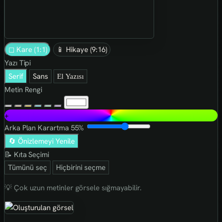
◻ Kare (1:1)
📱 Hikaye (9:16)
Yazı Tipi
Serif
Sans
El Yazısı
Metin Rengi
+
Arka Plan Karartma
55%
🔄 Önizlemeyi Yenile
📝 Kıta Seçimi
Tümünü seç
Hiçbirini seçme
💡 Çok uzun metinler görsele sığmayabilir.