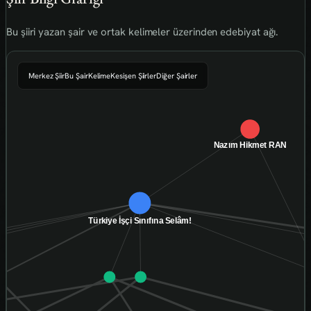
Bu şiiri yazan şair ve ortak kelimeler üzerinden edebiyat ağı.
Merkez Şiir
Bu Şair
Kelime
Kesişen Şiirler
Diğer Şairler