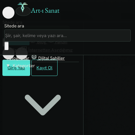
Art-ı Sanat
Sitede ara
Sitede ara
Art-ı Sosyal
İmece
Kütüphane
Blog
Fanzin
Rafları
İnternetten Aşırdığımız
Fotoğraflar
Dijital Sahiller
Kategoriler
Giriş Yap
Kayıt Ol