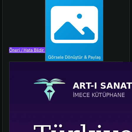
Öneri / Hata Bildir
Görsele Dönüştür & Paylaş