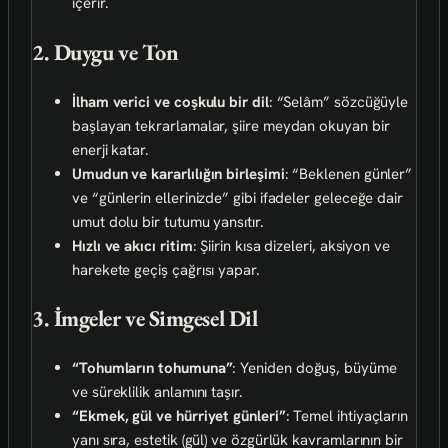
içerir.
2. Duygu ve Ton
İlham verici ve coşkulu bir dil
: “Selâm” sözcüğüyle
başlayan tekrarlamalar, şiire meydan okuyan bir
enerji katar.
Umudun ve kararlılığın birleşimi
: “Beklenen günler”
ve “günlerin ellerinizde” gibi ifadeler geleceğe dair
umut dolu bir tutumu yansıtır.
Hızlı ve akıcı ritim
: Şiirin kısa dizeleri, aksiyon ve
harekete geçiş çağrısı yapar.
3. İmgeler ve Simgesel Dil
“Tohumların tohumuna”
: Yeniden doğuş, büyüme
ve süreklilik anlamını taşır.
“Ekmek, gül ve hürriyet günleri”
: Temel ihtiyaçların
yanı sıra, estetik (gül) ve özgürlük kavramlarının bir