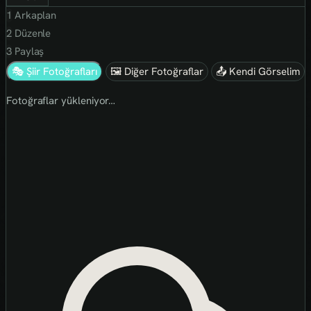
1
Arkaplan
2
Düzenle
3
Paylaş
🎭 Şiir Fotoğrafları
🖼 Diğer Fotoğraflar
📤 Kendi Görselim
Fotoğraflar yükleniyor…