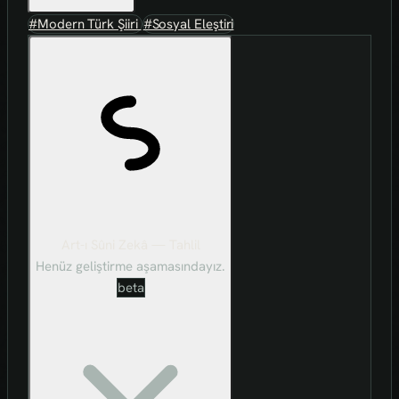
#Modern Türk Şiiri
#Sosyal Eleştiri
Art-ı Sûni Zekâ — Tahlil
Henüz geliştirme aşamasındayız.
beta