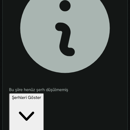
Bu şiire henüz şerh düşülmemiş
Şerhleri Göster