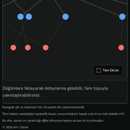
Tam Ekran
Düğümlere tıklayarak detaylarına gidebilir, fare topuyla
yakınlaştırabilirsiniz.
Rastgele şiir ve kelimeler her 24 saatte bir yenilenmektedir.
Tüm hakları saklıdır.(biz kaybettik bulan varsa info@art-isanat.com.tr'ye mail atabilir mi?)
Bu site, sanatı ve yaratıcılığı dijital dünyaya taşıma arzusu ile kurulmuştur.
© 2026 Art-ı Sanat