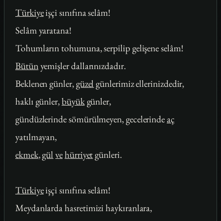
Türkiye
işçi sınıfına selâm!
Selâm yaratana!
Tohumların tohumuna, serpilip gelişene selâm!
Bütün
yemişler dallarınızdadır.
Beklenen günler,
güzel
günlerimiz ellerinizdedir,
haklı günler,
büyük
günler,
gündüzlerinde sömürülmeyen, gecelerinde
aç
yatılmayan,
ekmek
,
gül
ve
hürriyet
günleri.
Türkiye
işçi sınıfına selâm!
Meydanlarda hasretimizi haykıranlara,