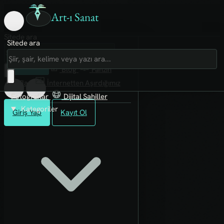
Art-ı Sanat
Sitede ara
Sitede ara
Art-ı Sosyal
İmece
Kütüphane
Blog
Fanzin
Rafları
İnternetten Aşırdığımız
Fotoğraflar
Dijital Sahiller
Kategoriler
Giriş Yap
Kayıt Ol