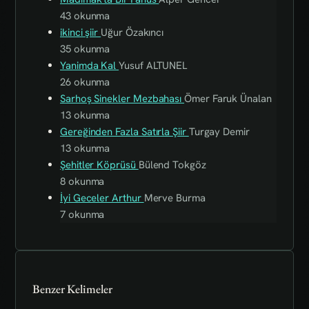
43 okunma
ikinci şiir
Uğur Özakıncı
35 okunma
Yanimda Kal
Yusuf ALTUNEL
26 okunma
Sarhoş Sinekler Mezbahası
Ömer Faruk Ünalan
13 okunma
Gereğinden Fazla Satırla Şiir
Turgay Demir
13 okunma
Şehitler Köprüsü
Bülend Tokgöz
8 okunma
İyi Geceler Arthur
Merve Burma
7 okunma
Benzer Kelimeler