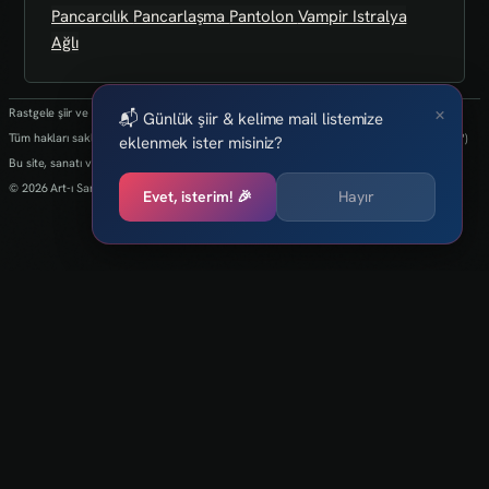
Pancarcılık
Pancarlaşma
Pantolon
Vampir
Istralya
Ağlı
×
Rastgele şiir ve kelimeler her 24 saatte bir yenilenmektedir.
📬 Günlük şiir & kelime mail listemize
Tüm hakları saklıdır.(biz kaybettik bulan varsa info@art-isanat.com.tr'ye mail atabilir mi?)
eklenmek ister misiniz?
Bu site, sanatı ve yaratıcılığı dijital dünyaya taşıma arzusu ile kurulmuştur.
© 2026 Art-ı Sanat
Evet, isterim! 🎉
Hayır