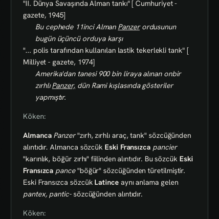
"II. Dünya Savaşında Alman tankı" [ Cumhuriyet -
gazete, 1945]
Bu cephede 11inci Alman
Panzer
ordusunun
bugün üçüncü orduya karşı
"... polis tarafından kullanılan lastik tekerlekli tank" [
Milliyet - gazete, 1974]
Amerika'dan tanesi 900 bin liraya alınan onbir
zırhlı
Panzer,
dün Rami kışlasında gösteriler
yapmıştır.
Köken:
Almanca
Panzer
"zırh, zırhlı araç, tank" sözcüğünden
alıntıdır. Almanca sözcük
Eski Fransızca
pancier
"karınlık, böğür zırhı" fiilinden alıntıdır. Bu sözcük
Eski
Fransızca
pance
"böğür" sözcüğünden türetilmiştir.
Eski Fransızca sözcük
Latince
aynı anlama gelen
pantex, pantic-
sözcüğünden alıntıdır.
Köken: