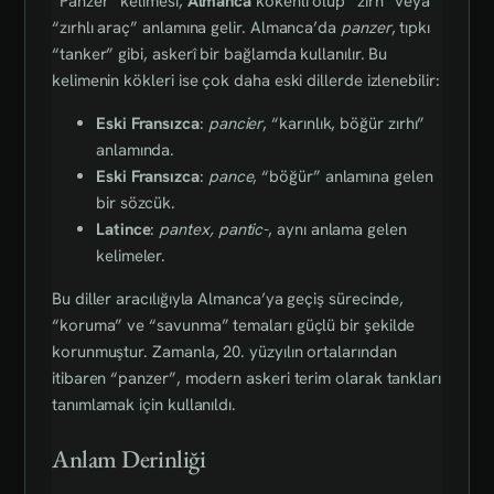
“Panzer” kelimesi,
Almanca
kökenli olup “zırh” veya
“zırhlı araç” anlamına gelir. Almanca’da
panzer
, tıpkı
“tanker” gibi, askerî bir bağlamda kullanılır. Bu
kelimenin kökleri ise çok daha eski dillerde izlenebilir:
Eski Fransızca
:
pancier
, “karınlık, böğür zırhı”
anlamında.
Eski Fransızca
:
pance
, “böğür” anlamına gelen
bir sözcük.
Latince
:
pantex, pantic-
, aynı anlama gelen
kelimeler.
Bu diller aracılığıyla Almanca’ya geçiş sürecinde,
“koruma” ve “savunma” temaları güçlü bir şekilde
korunmuştur. Zamanla, 20. yüzyılın ortalarından
itibaren “panzer”, modern askeri terim olarak tankları
tanımlamak için kullanıldı.
Anlam Derinliği