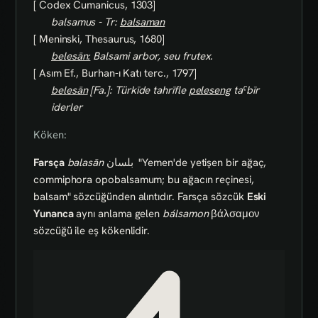
[ Codex Cumanicus, 1303]
balsamus - Tr:
balsaman
[ Meninski, Thesaurus, 1680]
belesān:
Balsami arbor, seu frutex.
[ Asım Ef., Burhan-ı Katı terc., 1797]
belesān
[Fa.]: Türkīde tahrīfle
peleseng
taˁbīr
iderler
Köken:
Farsça
balasān
بلسان
"Yemen'de yetişen bir ağaç,
commiphora opobalsamum; bu ağacın reçinesi,
balsam" sözcüğünden alıntıdır. Farsça sözcük
Eski
Yunanca
aynı anlama gelen
bálsamon
βάλσαμον
sözcüğü ile eş kökenlidir.