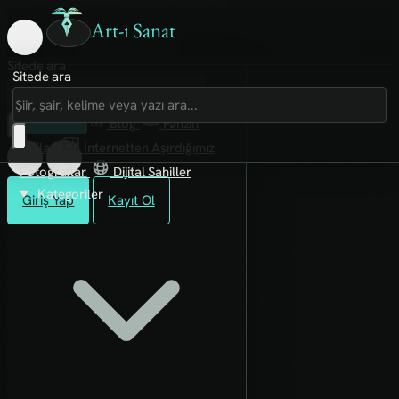
Art-ı Sanat
Sitede ara
Sitede ara
Art-ı Sosyal
İmece
Kütüphane
Blog
Fanzin
Rafları
İnternetten Aşırdığımız
Fotoğraflar
Dijital Sahiller
Kategoriler
Giriş Yap
Kayıt Ol