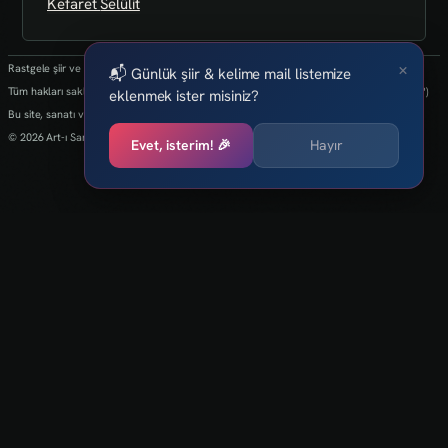
Kefaret
Selülit
×
Rastgele şiir ve kelimeler her 24 saatte bir yenilenmektedir.
📬 Günlük şiir & kelime mail listemize
Tüm hakları saklıdır.(biz kaybettik bulan varsa info@art-isanat.com.tr'ye mail atabilir mi?)
eklenmek ister misiniz?
Bu site, sanatı ve yaratıcılığı dijital dünyaya taşıma arzusu ile kurulmuştur.
© 2026 Art-ı Sanat
Evet, isterim! 🎉
Hayır