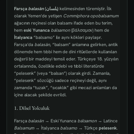
Farsça
balasān
(بلسان)
kelimesinden türemiştir. İlk
olarak Yemen'de yetişen
Commiphora opobalsamum
ağacının reçinesi olan balsamı ifade eden bu terim,
hem
eski Yunanca
bálsamon
(βάλσαμον) hem de
İtalyanca
“balsamo” ile aynı kökleri paylaşır.
Farsça’da
balasān
, “balsam” anlamına gelirken, antik
dönemde hem tıbbi hem de dini ritüellerde kullanılan
değerli bir maddeyi temsil eder. Türkçeye 18. yüzyılın
ortalarında, özellikle edebi ve tıbbi literatürde
“pelesenk” (veya “balsan”) olarak girdi. Zamanla,
“pelesenk” sözcüğü sadece reçineyi değil, aynı
zamanda “tuzak”, “sıcaklık” gibi mecazi anlamları da
içine alacak şekilde evrildi.
1. Dilsel Yolculuk
Farsça
balasān
→ Eski Yunanca
bálsamon
→ Latince
Balsamum
→ İtalyanca
balsamo
→ Türkçe
pelesenk
.