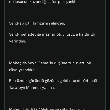
ordusunun kazandığı zafer pek şanlı!
Şehd-ab içti Hamza'nın elinden;
Şehd-i şehadet ile mazhar oldu, usulca kaldırıldı
yerinden.
Mohaç'da Şeyh Cemal'in düşüne zuhur etti bir
rüya-yı sadıka.
Bir rüzdak göründü gözüne, geldi oturdu Yetim-üt
Tarafeyn Mahmut yanına.
Mahmut dedi ki: "Mekbere-i şüheda olsun