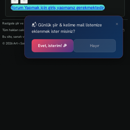
Yorum Yapmak için giriş yapmanız gerekmektedir.
×
Rastgele şiir ve kelimeler her 24 saatte bir yenilenmektedir.
📬 Günlük şiir & kelime mail listemize
Tüm hakları saklıdır.(biz kaybettik bulan varsa info@art-isanat.com.tr'ye mail atabilir mi?)
eklenmek ister misiniz?
Bu site, sanatı ve yaratıcılığı dijital dünyaya taşıma arzusu ile kurulmuştur.
© 2026 Art-ı Sanat
Evet, isterim! 🎉
Hayır