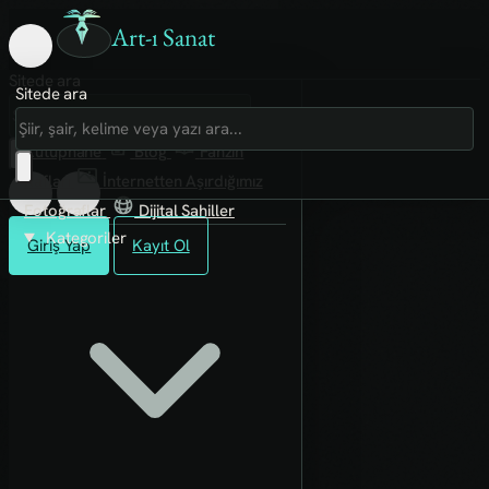
Art-ı Sanat
Sitede ara
Sitede ara
Art-ı Sosyal
İmece
Kütüphane
Blog
Fanzin
Rafları
İnternetten Aşırdığımız
Fotoğraflar
Dijital Sahiller
Kategoriler
Giriş Yap
Kayıt Ol