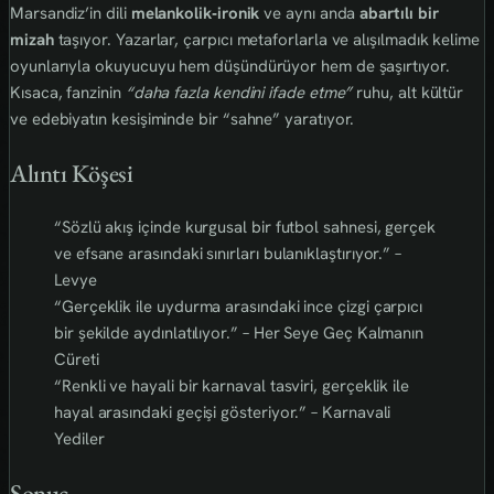
Marsandiz’in dili
melankolik‑ironik
ve aynı anda
abartılı bir
mizah
taşıyor. Yazarlar, çarpıcı metaforlarla ve alışılmadık kelime
oyunlarıyla okuyucuyu hem düşündürüyor hem de şaşırtıyor.
Kısaca, fanzinin
“daha fazla kendini ifade etme”
ruhu, alt kültür
ve edebiyatın kesişiminde bir “sahne” yaratıyor.
Alıntı Köşesi
“Sözlü akış içinde kurgusal bir futbol sahnesi, gerçek
ve efsane arasındaki sınırları bulanıklaştırıyor.” –
Levye
“Gerçeklik ile uydurma arasındaki ince çizgi çarpıcı
bir şekilde aydınlatılıyor.” – Her Seye Geç Kalmanın
Cüreti
“Renkli ve hayali bir karnaval tasviri, gerçeklik ile
hayal arasındaki geçişi gösteriyor.” – Karnavali
Yediler
Sonuç