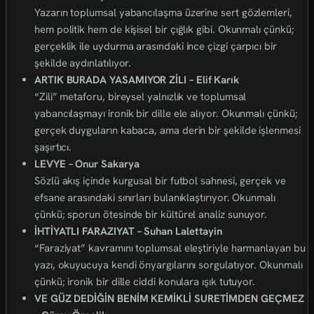
Yazarın toplumsal yabancılaşma üzerine sert gözlemleri,
hem politik hem de kişisel bir çığlık gibi. Okunmalı çünkü;
gerçeklik ile uydurma arasındaki ince çizgi çarpıcı bir
şekilde aydınlatılıyor.
ARTIK BURADA YASAMIYOR ZİLI – Elif Karık
“Zili” metaforu, bireysel yalnızlık ve toplumsal
yabancılaşmayı ironik bir dille ele alıyor. Okunmalı çünkü;
gerçek duyguların kabaca, ama derin bir şekilde işlenmesi
şaşırtıcı.
LEVYE – Onur Sakarya
Sözlü akış içinde kurgusal bir futbol sahnesi, gerçek ve
efsane arasındaki sınırları bulanıklaştırıyor. Okunmalı
çünkü; sporun ötesinde bir kültürel analiz sunuyor.
İHTİYATLI FARAZIYAT – Suhan Lalettayin
“Faraziyat” kavramını toplumsal eleştiriyle harmanlayan bu
yazı, okuyucuya kendi önyargılarını sorgulatıyor. Okunmalı
çünkü; ironik bir dille ciddi konulara ışık tutuyor.
VE GÜZ DEDİĞİN BENİM KEMİKLİ SURETİMDEN GEÇMEZ