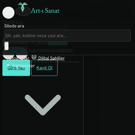
Art-ı Sanat
Sitede ara
Sitede ara
Art-ı Sosyal
İmece
Kütüphane
Blog
Fanzin
Rafları
İnternetten Aşırdığımız
Fotoğraflar
Dijital Sahiller
Kategoriler
Giriş Yap
Kayıt Ol