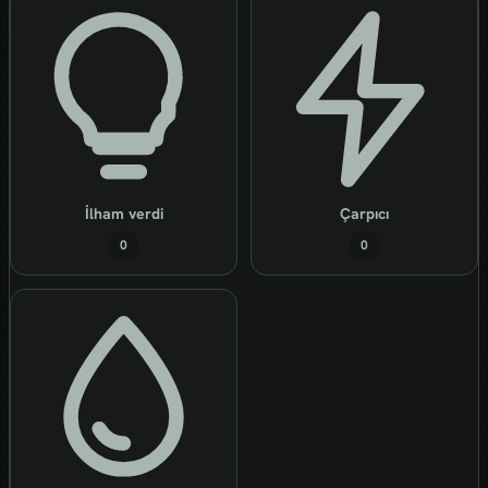
İlham verdi
Çarpıcı
0
0