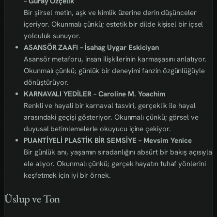
– Güray Özçelik
Bir şiirsel metin, aşk ve kimlik üzerine derin düşünceler
içeriyor. Okunmalı çünkü; estetik bir dilde kişisel bir içsel
yolculuk sunuyor.
ASANSÖR ZAAFI – İsahag Uygar Eskiciyan
Asansör metaforu, insan ilişkilerinin karmaşasını anlatıyor.
Okunmalı çünkü; günlük bir deneyimi fanzin özgünlüğüyle
dönüştürüyor.
KARNAVALI YEDİLER – Caroline M. Yoachim
Renkli ve hayali bir karnaval tasviri, gerçeklik ile hayal
arasındaki geçişi gösteriyor. Okunmalı çünkü; görsel ve
duyusal betimlemelerle okuyucu içine çekiyor.
PUANTİYELİ PLASTİK BİR SEMSİYE – Mevsim Yenice
Bir günlük anı, yaşamın sıradanlığını absürt bir bakış açısıyla
ele alıyor. Okunmalı çünkü; gerçek hayatın tuhaf yönlerini
keşfetmek için iyi bir örnek.
Üslup ve Ton