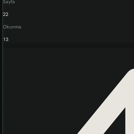
Sayfa
22
Okunma
13