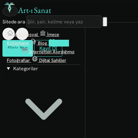
Art-ı Sanat
Sitede ara
Art-ı Sosyal
İmece
Kütüphane
Blog
Fanzin
Giriş Yap
Kayıt Ol
Rafları
İnternetten Aşırdığımız
Fotoğraflar
Dijital Sahiller
Kategoriler