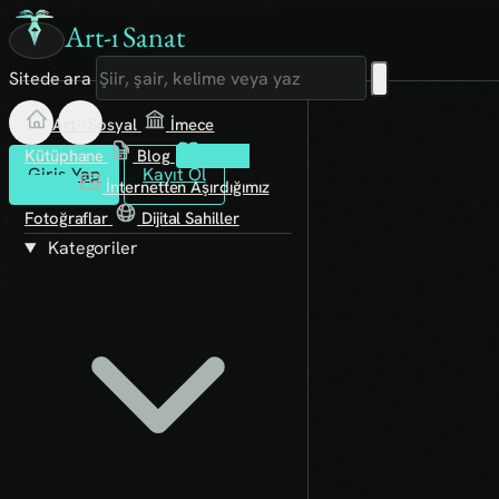
Art-ı Sanat
Sitede ara
Art-ı Sosyal
İmece
Kütüphane
Blog
Fanzin
Giriş Yap
Kayıt Ol
Rafları
İnternetten Aşırdığımız
Fotoğraflar
Dijital Sahiller
Kategoriler