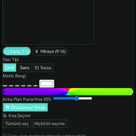
◻ Kare (1:1)
📱 Hikaye (9:16)
Yazı Tipi
Serif
Sans
El Yazısı
Metin Rengi
+
Arka Plan Karartma
55%
🔄 Önizlemeyi Yenile
📝 Kıta Seçimi
Tümünü seç
Hiçbirini seçme