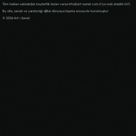
Tüm hakları saklıdır.(biz kaybettik bulan varsa info@art-isanat.com.tr'ye mail atabilir mi?)
Bu site, sanatı ve yaratıcılığı dijital dünyaya taşıma arzusu ile kurulmuştur.
© 2026 Art-ı Sanat