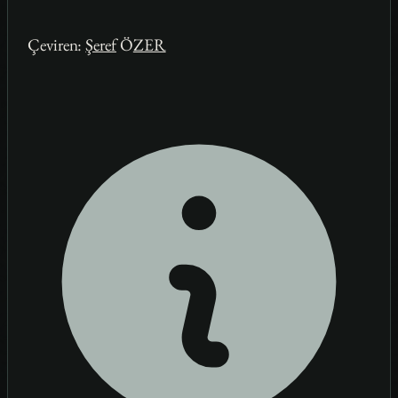
Çeviren:
Şeref
Ö
ZER