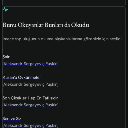
Bunu Okuyanlar Bunları da Okudu
İmece topluluğunun okuma alışkanlıklarına göre sizin için seçildi.
Şair
(Aleksandr Sergeyeviç Puşkin)
Kuran'a Öykünmeler
(Aleksandr Sergeyeviç Puşkin)
Son Çiçekler Hep En Tatlısıdır
(Aleksandr Sergeyeviç Puşkin)
Sen ve Siz
(Aleksandr Sergeyeviç Puşkin)