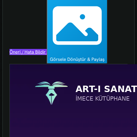
Öneri / Hata Bildir
Görsele Dönüştür & Paylaş