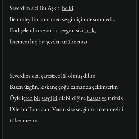
Severdim sizi Bu Aşk’tı
belki
.
Benimleydin tamamen sevgin içimde sönmedi..
Endişelendirmesin bu sevgim sizi
artık
,
İstemem hiç
bir
şeyden üzülmenizi
Severdim sizi, çaresizce lâl olmuş
dilim
Bazen üzgün, kıskanç çoğu zamanda çekimserim
Öyle iç
ten
bir
sevgi
ki
olabildiğine
hassas
ve
tarifsiz
Dilerim Tanrıdan! Versin size sevginin tükenmezini
tükenmezini