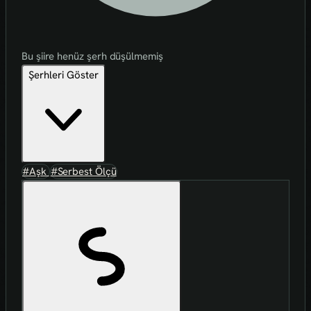
Bu şiire henüz şerh düşülmemiş
Şerhleri Göster
#Aşk
#Serbest Ölçü