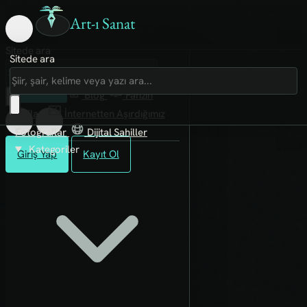
Art-ı Sanat
Sitede ara
Sitede ara
Art-ı Sosyal
İmece
Kütüphane
Blog
Fanzin
Rafları
İnternetten Aşırdığımız
Fotoğraflar
Dijital Sahiller
Kategoriler
Giriş Yap
Kayıt Ol