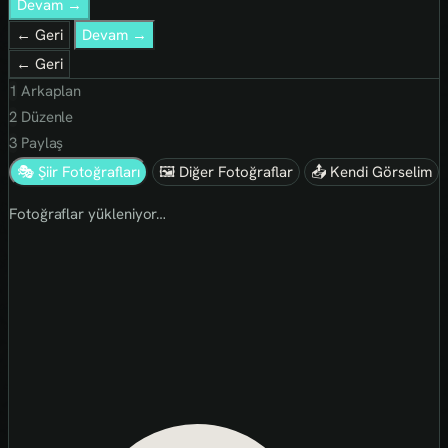
Devam →
← Geri
Devam →
← Geri
1
Arkaplan
2
Düzenle
3
Paylaş
🎭 Şiir Fotoğrafları
🖼 Diğer Fotoğraflar
📤 Kendi Görselim
Fotoğraflar yükleniyor…