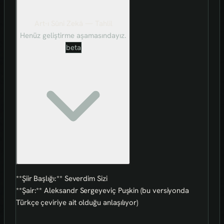
Art-ı Sûni Zekâ — Tahlil
Henüz geliştirme aşamasındayız.
beta
**Şiir Başlığı:** Severdim Sizi
**Şair:** Aleksandr Sergeyeviç Puşkin (bu versiyonda
Türkçe çeviriye ait olduğu anlaşılıyor)