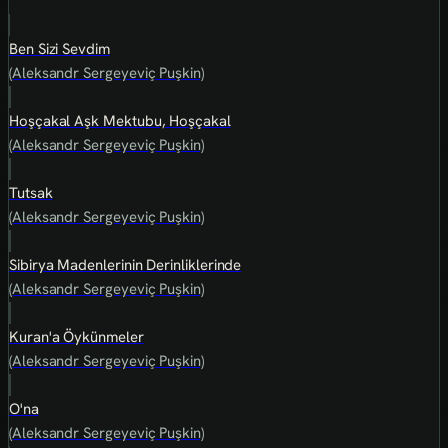
Ben Sizi Sevdim
(Aleksandr Sergeyeviç Puşkin)
Hoşçakal Aşk Mektubu, Hoşçakal
(Aleksandr Sergeyeviç Puşkin)
Tutsak
(Aleksandr Sergeyeviç Puşkin)
Sibirya Madenlerinin Derinliklerinde
(Aleksandr Sergeyeviç Puşkin)
Kuran'a Öykünmeler
(Aleksandr Sergeyeviç Puşkin)
O'na
(Aleksandr Sergeyeviç Puşkin)