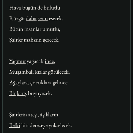
Hava
bug
ün
de
bulutlu
Rüzgâr
daha
serin
esecek.
Bütün insanlar umutlu,
Şairler
mahzun
gezecek.
Yağmur
yağacak
ince
,
Muşambalı kızlar görülecek.
Ağa
çlara, çocuklara gelince
Bir
karış
büyüyecek.
Şairlerin ateşi, âşıkların
Belki
bin dereceye yükselecek.