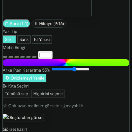
◻ Kare (1:1)
📱 Hikaye (9:16)
Yazı Tipi
Serif
Sans
El Yazısı
Metin Rengi
+
Arka Plan Karartma
55%
🔄 Önizlemeyi Yenile
📝 Kıta Seçimi
Tümünü seç
Hiçbirini seçme
💡 Çok uzun metinler görsele sığmayabilir.
Görsel hazır!