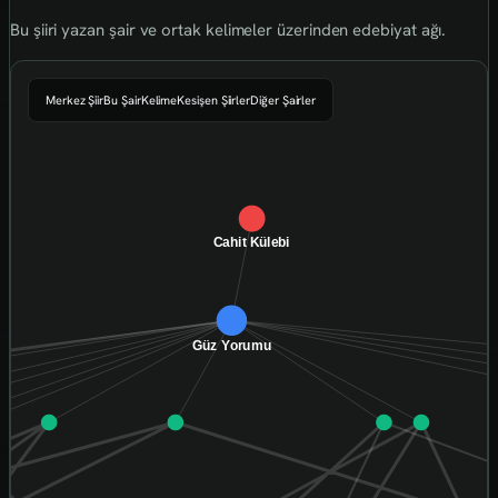
Bu şiiri yazan şair ve ortak kelimeler üzerinden edebiyat ağı.
Merkez Şiir
Bu Şair
Kelime
Kesişen Şiirler
Diğer Şairler