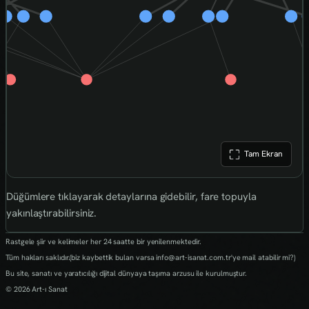
Tam Ekran
Düğümlere tıklayarak detaylarına gidebilir, fare topuyla
yakınlaştırabilirsiniz.
Rastgele şiir ve kelimeler her 24 saatte bir yenilenmektedir.
Tüm hakları saklıdır.(biz kaybettik bulan varsa info@art-isanat.com.tr'ye mail atabilir mi?)
Bu site, sanatı ve yaratıcılığı dijital dünyaya taşıma arzusu ile kurulmuştur.
© 2026 Art-ı Sanat