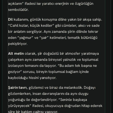
açıkların” ifadesi ise yaratıcı enerjinin ve özgürlüğün
sembolüdür.
Dil
kullanımı, günlük konuşma diline yakın bir akışa sahip.
“Cahil kızlar, küçük kediler” gibi cümleler, akıcı ve sade
bir anlatım sergiliyor. Aynı zamanda şiirin dilinde tekrar
eden “yağmur” ve “şair” kelimeleri, tematik bütünlüğü
pekiştiriyor.
Alt metin
olarak, şiir doğaüstü bir atmosfer yaratmaya
çalışırken aynı zamanda bireysel yalnızlık ve toplumsal
izolasyon temasını da taşıyor. “Bu adam tek başına ne
geziyor” sorusu, bireyin toplumsal bağlam içinde
kaybolduğu hissini yansıtıyor.
Şairin tavrı
, gözlemci ve biraz da melankolik. Doğayı
gözlemlerken, insan davranışlarını da aynı duygu
yoğunluğu ile değerlendiriyor. “Seninle başbaşa
yürüyeyecek” ifadesi, okuyucuya doğrudan hitap ederek
şiire bir katılım çağrısı yapıyor.