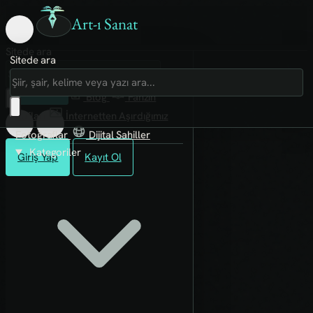
Art-ı Sanat
Sitede ara
Sitede ara
Art-ı Sosyal
İmece
Kütüphane
Blog
Fanzin
Rafları
İnternetten Aşırdığımız
Fotoğraflar
Dijital Sahiller
Kategoriler
Giriş Yap
Kayıt Ol