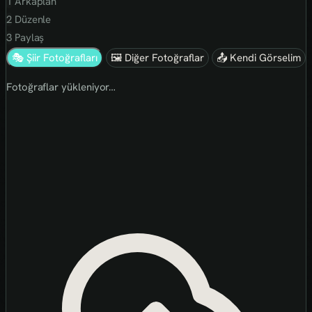
1
Arkaplan
2
Düzenle
3
Paylaş
🎭 Şiir Fotoğrafları
🖼 Diğer Fotoğraflar
📤 Kendi Görselim
Fotoğraflar yükleniyor…