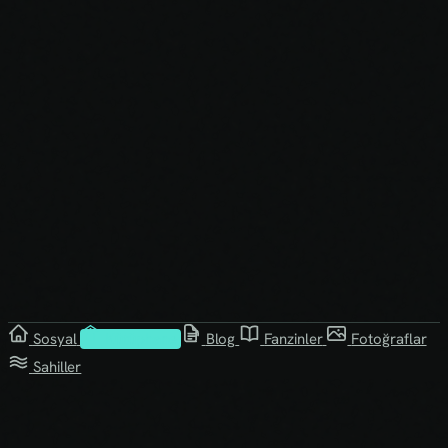
Sosyal
Kütüphane
Blog
Fanzinler
Fotoğraflar
Sahiller