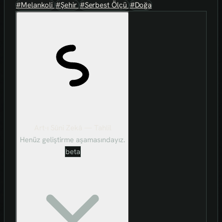
#Melankoli
#Şehir
#Serbest Ölçü
#Doğa
Art-ı Sûni Zekâ — Tahlil
Henüz geliştirme aşamasındayız.
beta