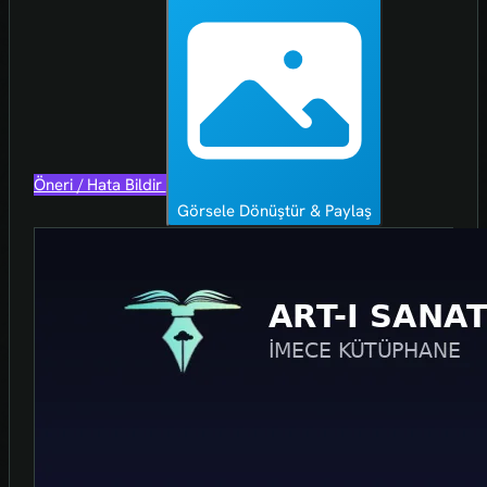
Öneri / Hata Bildir
Görsele Dönüştür & Paylaş