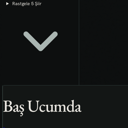
Rastgele 5 Şiir
Baş Ucumda