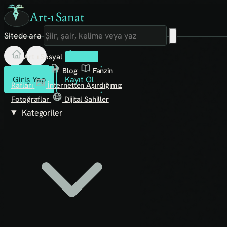
Art-ı Sanat
Sitede ara
Art-ı Sosyal
İmece
Kütüphane
Blog
Fanzin
Giriş Yap
Kayıt Ol
Rafları
İnternetten Aşırdığımız
Fotoğraflar
Dijital Sahiller
Kategoriler