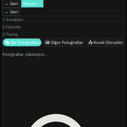
← Geri
Devam →
← Geri
1
Arkaplan
2
Düzenle
3
Paylaş
🎭 Şiir Fotoğrafları
🖼 Diğer Fotoğraflar
📤 Kendi Görselim
Fotoğraflar yükleniyor…