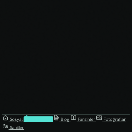
Sosyal
Kütüphane
Blog
Fanzinler
Fotoğraflar
Sahiller