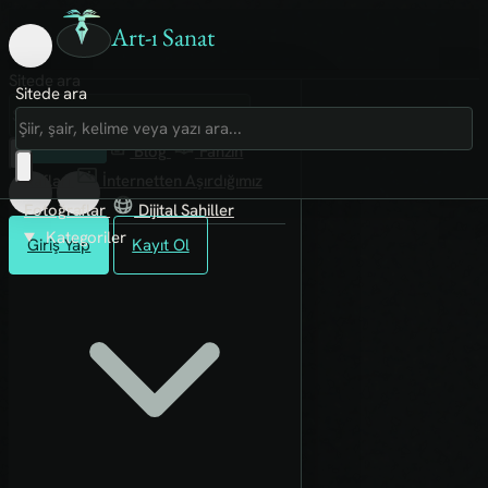
Art-ı Sanat
Sitede ara
Sitede ara
Art-ı Sosyal
İmece
Kütüphane
Blog
Fanzin
Rafları
İnternetten Aşırdığımız
Fotoğraflar
Dijital Sahiller
Kategoriler
Giriş Yap
Kayıt Ol