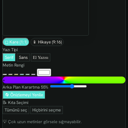
◻ Kare (1:1)
📱 Hikaye (9:16)
Yazı Tipi
Serif
Sans
El Yazısı
Metin Rengi
+
Arka Plan Karartma
55%
🔄 Önizlemeyi Yenile
📝 Kıta Seçimi
Tümünü seç
Hiçbirini seçme
💡 Çok uzun metinler görsele sığmayabilir.