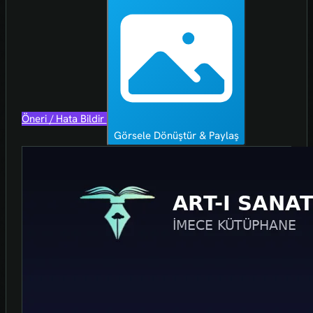
Öneri / Hata Bildir
Görsele Dönüştür & Paylaş