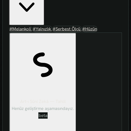
#Melankoli
#Yalnızlık
#Serbest Ölçü
#Hüzün
Art-ı Sûni Zekâ — Tahlil
Henüz geliştirme aşamasındayız.
beta