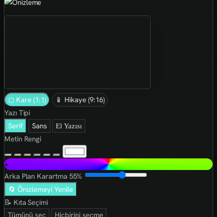
◻ Kare (1:1)
📱 Hikaye (9:16)
Yazı Tipi
Serif
Sans
El Yazısı
Metin Rengi
+
Arka Plan Karartma
55%
🔄 Önizlemeyi Yenile
📝 Kıta Seçimi
Tümünü seç
Hiçbirini seçme