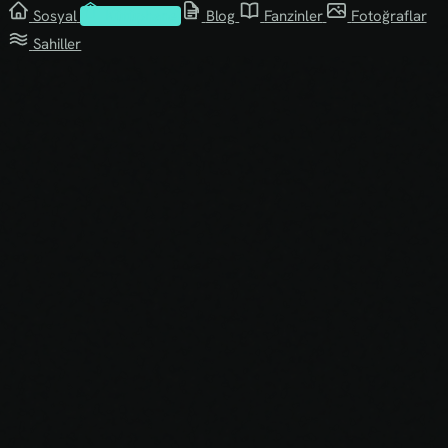
Sosyal
Kütüphane
Blog
Fanzinler
Fotoğraflar
Sahiller