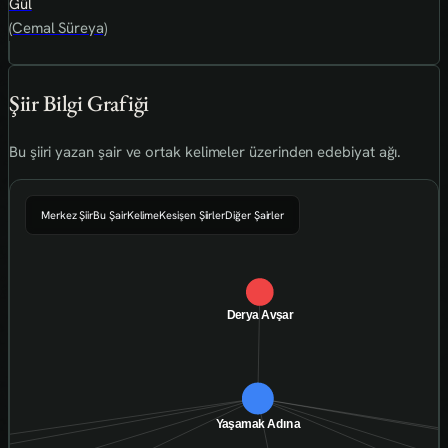
Gül
(Cemal Süreya)
Şiir Bilgi Grafiği
Bu şiiri yazan şair ve ortak kelimeler üzerinden edebiyat ağı.
Merkez Şiir
Bu Şair
Kelime
Kesişen Şiirler
Diğer Şairler