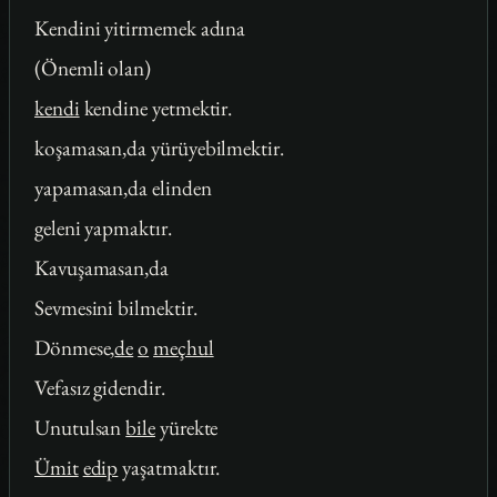
Kendini yitirmemek adına
(Önemli olan)
kendi
kendine yetmektir.
koşamasan,da yürüyebilmektir.
yapamasan,da elinden
geleni yapmaktır.
Kavuşamasan,da
Sevmesini bilmektir.
Dönmese,
de
o
meçhul
Vefasız gidendir.
Unutulsan
bile
yürekte
Ümit
edip
yaşatmaktır.