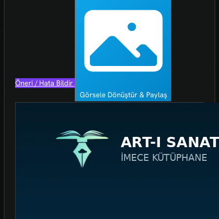
Öneri / Hata Bildir
Görsele Dönüştür & Paylaş