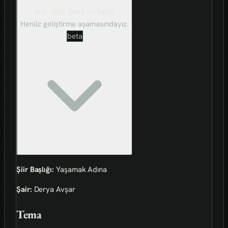
Art-ı Sûni Zekâ — Tahlil
Henüz geliştirme aşamasındayız.
beta
Şiir Başlığı:
Yaşamak Adına
Şair:
Derya Avşar
Tema