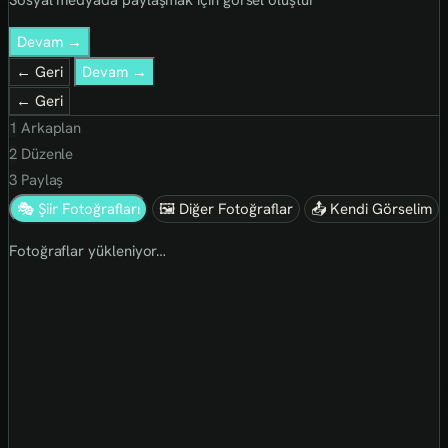
Sosyal medyada paylaşmak için görsel oluştur
Devam →
← Geri
Devam →
← Geri
1
Arkaplan
2
Düzenle
3
Paylaş
🎭 Şiir Fotoğrafları
🖼 Diğer Fotoğraflar
📤 Kendi Görselim
Fotoğraflar yükleniyor…