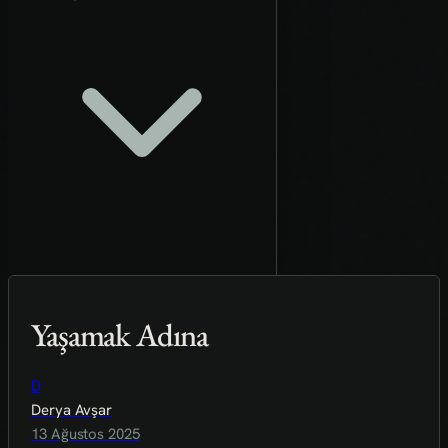
Yaşamak Adına
D
Derya Avşar
13 Ağustos 2025