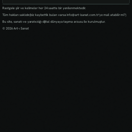
Rastgele şiir ve kelimeler her 24 saatte bir yenilenmektedir.
Tüm hakları saklıdır.(biz kaybettik bulan varsa info@art-isanat.com.tr'ye mail atabilir mi?)
Bu site, sanatı ve yaratıcılığı dijital dünyaya taşıma arzusu ile kurulmuştur.
© 2026 Art-ı Sanat