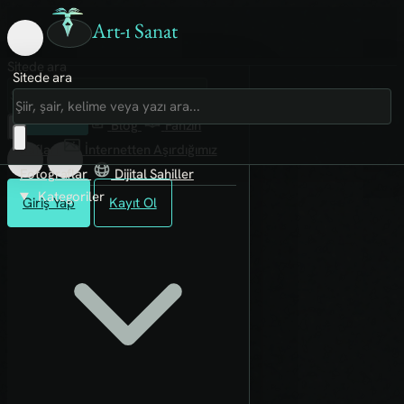
Art-ı Sanat
Sitede ara
Sitede ara
Art-ı Sosyal
İmece
Kütüphane
Blog
Fanzin
Rafları
İnternetten Aşırdığımız
Fotoğraflar
Dijital Sahiller
Kategoriler
Giriş Yap
Kayıt Ol