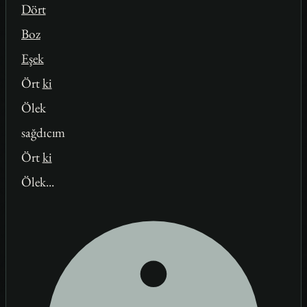
Dört
Boz
Eşek
Ört
ki
Ölek
sağdıcım
Ört
ki
Ölek...