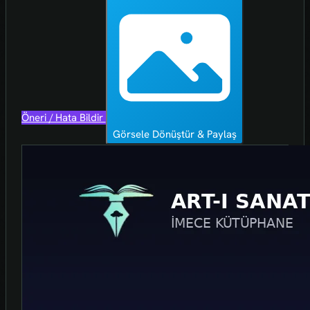
Öneri / Hata Bildir
Görsele Dönüştür & Paylaş