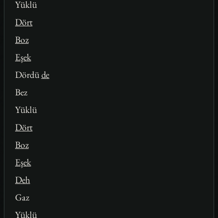
Yüklü
Dört
Boz
Eşek
Dördü
de
Bez
Yüklü
Dört
Boz
Eşek
Deh
Gaz
Yüklü