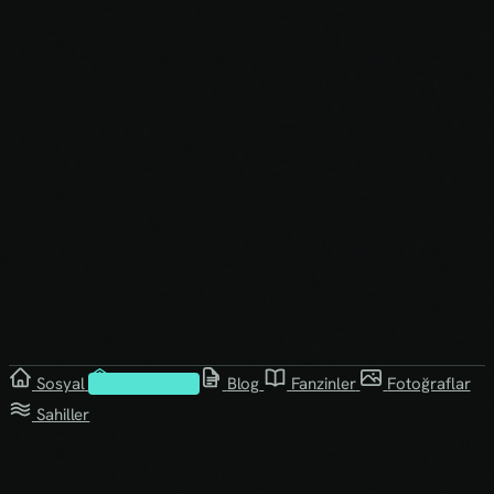
Sosyal
Kütüphane
Blog
Fanzinler
Fotoğraflar
Sahiller