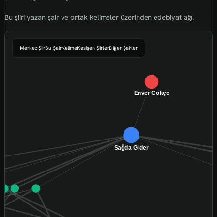
Bu şiiri yazan şair ve ortak kelimeler üzerinden edebiyat ağı.
Merkez Şiir
Bu Şair
Kelime
Kesişen Şiirler
Diğer Şairler