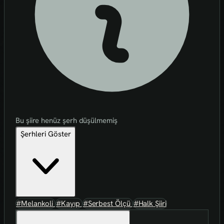
Bu şiire henüz şerh düşülmemiş
Şerhleri Göster
#Melankoli
#Kayıp
#Serbest Ölçü
#Halk Şiiri