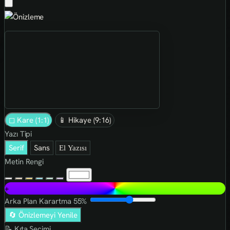
◻ Kare (1:1)
📱 Hikaye (9:16)
Yazı Tipi
Serif
Sans
El Yazısı
Metin Rengi
+
Arka Plan Karartma
55%
🔄 Önizlemeyi Yenile
📝 Kıta Seçimi