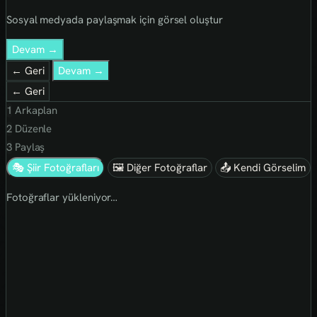
Sosyal medyada paylaşmak için görsel oluştur
Devam →
← Geri
Devam →
← Geri
1
Arkaplan
2
Düzenle
3
Paylaş
🎭 Şiir Fotoğrafları
🖼 Diğer Fotoğraflar
📤 Kendi Görselim
Fotoğraflar yükleniyor…