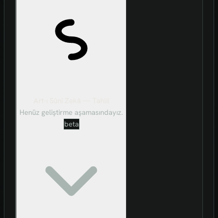
Art-ı Sûni Zekâ — Tahlil
Henüz geliştirme aşamasındayız.
beta