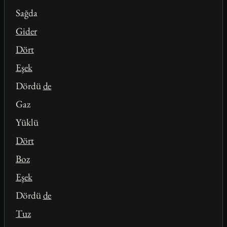
Sağda
Gider
Dört
Eşek
Dördü
de
Gaz
Yüklü
Dört
Boz
Eşek
Dördü
de
Tuz