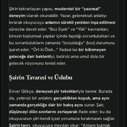
Şiirin tekrarlayan yapısı,
modernist bir “yazınsal”
deneyim
olarak okunabilir. Yazar, geleneksel anlatıyı
kırarak okuyucuyu
anlamın sürekli yeniden inşa edilmesi
sürecine davet eder. “Boz Eşek” ve “Yük” kavramları,
bireyin toplumsal yapılar içinde taşıdığı sorumlulukları ve
bu sorumlulukların zamanla “bozulduğu” (boz) durumunu
işaret eder. “Ört ki Ölek…” ifadesi ise
bir bilinmeyen
geleceğe dair beklenti
yi, belirsiz ama umut dolu bir
gelecek vizyonunu temsil eder.
Şairin Tavaresi ve Üslubu
Enver Gökçe,
deneysel şiir teknikleri
yle tanınır. Burada
da,
yetersiz bir anlatım
,
gerçeklikten kopuk, ama aynı
zamanda gerçekliğe dair bir bakış açısı
sunar. Şair,
düşünceyi dilin sınırlarını zorlayarak
ifade eder; bu da
okuyucunun şiiri kendi içsel yorumuna bırakmasını sağlar.
Şairin tavrı
, okuyucuya meydan okur: “Anlamı bulmak