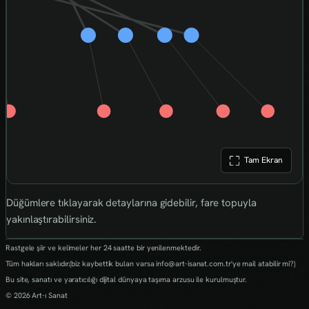
Tam Ekran
Düğümlere tıklayarak detaylarına gidebilir, fare topuyla
yakınlaştırabilirsiniz.
Rastgele şiir ve kelimeler her 24 saatte bir yenilenmektedir.
Tüm hakları saklıdır.(biz kaybettik bulan varsa info@art-isanat.com.tr'ye mail atabilir mi?)
Bu site, sanatı ve yaratıcılığı dijital dünyaya taşıma arzusu ile kurulmuştur.
© 2026 Art-ı Sanat