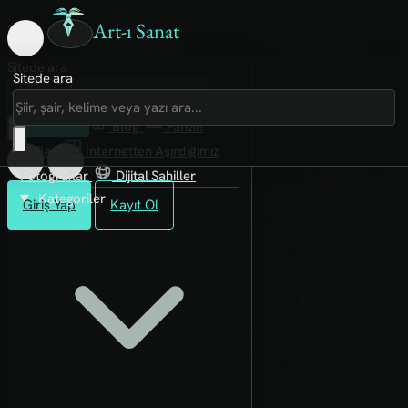
Art-ı Sanat
Sitede ara
Sitede ara
Art-ı Sosyal
İmece
Kütüphane
Blog
Fanzin
Rafları
İnternetten Aşırdığımız
Fotoğraflar
Dijital Sahiller
Kategoriler
Giriş Yap
Kayıt Ol