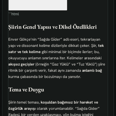
```html
Şiirin Genel Yapısı ve Dilsel Özellikleri
Enver Gökçe’nin “Sağda Gi̇der” adlı eseri, tekrarlayan
yapı ve dissonant kelime dizileriyle dikkat çeker. Şiir,
tek
satır ve tek kelime
gibi minimal bir biçimde ilerler; bu,
okuyucuyu anlamın sınırlarına iter. Kelimeler arasındaki
akışsız geçişler
(örneğin “Gaz Yüklü” ve “Tuz Yüklü”) şiire
ritmik bir çarpıntı verir, fakat aynı zamanda
anlamlı bağ
kurma çabasında bir bozulmayı da yansıtır.
Tema ve Duygu
Şiirin temel teması,
koşuldan bağımsız bir hareket ve
özgürlük arayışı
olarak yorumlanabilir. “Sağda Gider”
ifadesi, bir yerden uzaklaşmayı, yön bulma isteğini