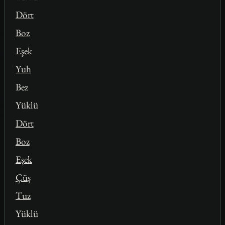
Dört
Boz
Eşek
Yuh
Bez
Yüklü
Dört
Boz
Eşek
Çüş
Tuz
Yüklü