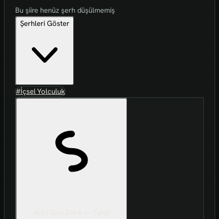
Bu şiire henüz şerh düşülmemiş
Şerhleri Göster
#İçsel Yolculuk
Art-ı Sûni Zekâ — Tahlil