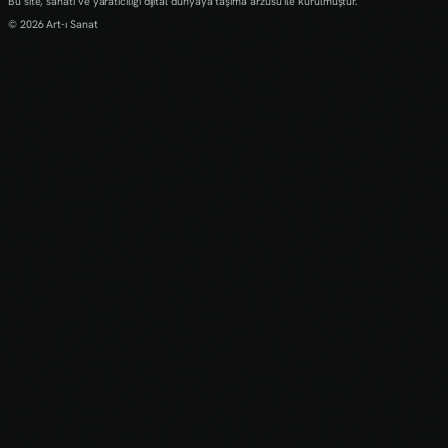
Bu site, sanatı ve yaratıcılığı dijital dünyaya taşıma arzusu ile kurulmuştur.
© 2026 Art-ı Sanat