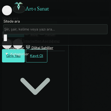
Art-ı Sanat
Sitede ara
Sitede ara
Art-ı Sosyal
İmece
Kütüphane
Blog
Fanzin
Rafları
İnternetten Aşırdığımız
Fotoğraflar
Dijital Sahiller
Kategoriler
Giriş Yap
Kayıt Ol