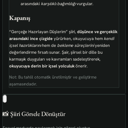
arasındaki
karşılıklı bağımlılığı
vurgular.
Kapanış
“Gerçeğe Hazırlayan Düşlerim” şiiri,
düşünce ve gerçeklik
arasındaki ince çizgide
yürürken, okuyucuya hem
kendi
içsel hazırlıklarını
hem de
bekleme süreçlerini
yeniden
değerlendirme fırsatı sunar. Şair, şiirsel bir dille bu
karmaşık duyguları ve kavramları sadeleştirerek,
okuyucuya derin bir içsel yolculuk
önerir.
Not: Bu tahlil otomatik üretilmiştir ve geliştirme
aşamasındadır.
📸 Şiiri Görsele Dönüştür
Sosyal medyada paylaşmak için görsel oluştur