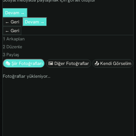
Devam →
← Geri
Devam →
← Geri
1
Arkaplan
2
Düzenle
3
Paylaş
🎭 Şiir Fotoğrafları
🖼 Diğer Fotoğraflar
📤 Kendi Görselim
Fotoğraflar yükleniyor…