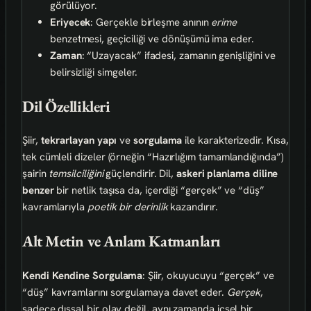
görülüyor.
Eriyecek
: Gerçekle birleşme anının
erime
benzetmesi, geçiciliği ve dönüşümü ima eder.
Zaman
: “Uzayacak” ifadesi, zamanın genişliğini ve
belirsizliği simgeler.
Dil Özellikleri
Şiir,
tekrarlayan yapı
ve
sorgulama
ile karakterizedir. Kısa,
tek cümleli dizeler (örneğin “Hazırlığım tamamlandığında”)
şairin
temsilciliğini
güçlendirir. Dil,
askeri planlama diline
benzer
bir netlik taşısa da, içerdiği “gerçek” ve “düş”
kavramlarıyla
poetik bir derinlik
kazandırır.
Alt Metin ve Anlam Katmanları
Kendi Kendine Sorgulama
: Şiir, okuyucuyu “gerçek” ve
“düş” kavramlarını sorgulamaya davet eder.
Gerçek
,
sadece dışsal bir olay değil, aynı zamanda içsel bir