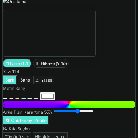
◻ Kare (1:1)
📱 Hikaye (9:16)
Yazı Tipi
Serif
Sans
El Yazısı
Metin Rengi
+
Arka Plan Karartma
55%
🔄 Önizlemeyi Yenile
📝 Kıta Seçimi
Tümünü seç
Hiçbirini seçme