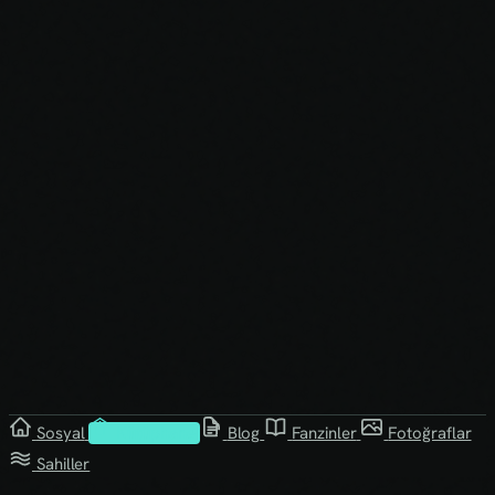
Sosyal
Kütüphane
Blog
Fanzinler
Fotoğraflar
Sahiller