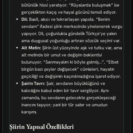
bütünlük hissi yaratıyor. “Rüyalarda buluşmak” ise
gerçeklikten kaçış ve hayal gücünü temsil ediyor.
Dil:
Basit, akıcı ve tekrarlayan yapıda. “Benim
sevdam” ifadesi şiirin merkezinde yinelenerek vurgu
yapıyor. Dil, çoğunlukla gündelik Türkçe’ye yakın
ama duygusal yoğunluğu artıran sözcük seçimi var.
Alt Metin:
Şiirin üst yüzeyinde aşk ve tutku var, ama
alt metinde bir umut ve değişim beklentisi
bulunuyor. “Sanmayalım ki böyle gelmiş…”, “Elbet
birgün bazı şeyler değişecek” cümleleri, hayatın
geçiciliği ve değişimin kaçınılmazlığına işaret ediyor.
Şairin Tavrı:
Şair, sevdanın büyüklüğünü ve
kalıcılığını kabul eden bir tavır sergiliyor. Aynı
zamanda, bu sevdanın gelecekte gerçekleşeceği
inancını taşıyor; yani bir tür sabır ve umudun
karışımı.
Şiirin Yapısal Özellikleri