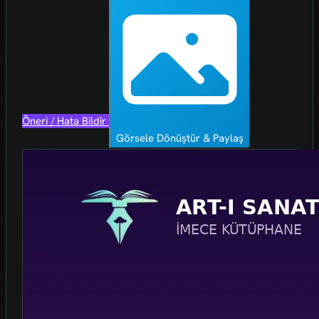
Öneri / Hata Bildir
Görsele Dönüştür & Paylaş