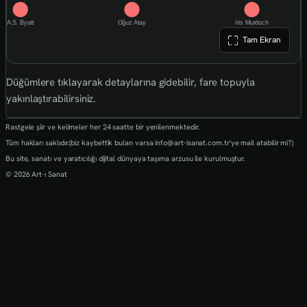
Tam Ekran
Düğümlere tıklayarak detaylarına gidebilir, fare topuyla
yakınlaştırabilirsiniz.
Rastgele şiir ve kelimeler her 24 saatte bir yenilenmektedir.
Tüm hakları saklıdır.(biz kaybettik bulan varsa info@art-isanat.com.tr'ye mail atabilir mi?)
Bu site, sanatı ve yaratıcılığı dijital dünyaya taşıma arzusu ile kurulmuştur.
© 2026 Art-ı Sanat