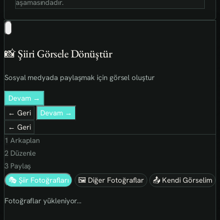
aşamasındadır.
📸 Şiiri Görsele Dönüştür
Sosyal medyada paylaşmak için görsel oluştur
Devam →
← Geri
Devam →
← Geri
1
Arkaplan
2
Düzenle
3
Paylaş
🎭 Şiir Fotoğrafları
🖼 Diğer Fotoğraflar
📤 Kendi Görselim
Fotoğraflar yükleniyor…