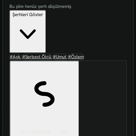
Bu şiire henüz şerh düşülmemiş
Şerhleri Göster
#Aşk
#Serbest Ölçü
#Umut
#Özlem
Art-ı Sûni Zekâ — Tahlil