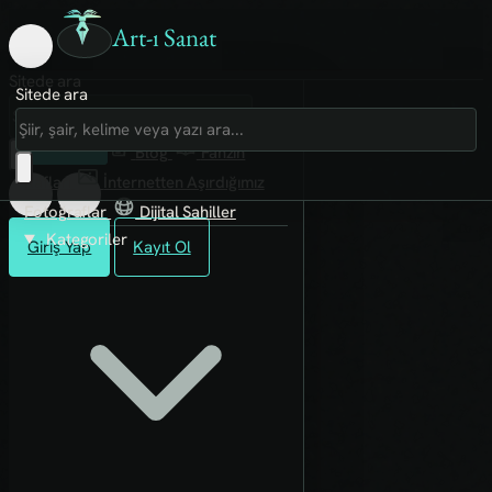
Art-ı Sanat
Sitede ara
Sitede ara
Art-ı Sosyal
İmece
Kütüphane
Blog
Fanzin
Rafları
İnternetten Aşırdığımız
Fotoğraflar
Dijital Sahiller
Kategoriler
Giriş Yap
Kayıt Ol