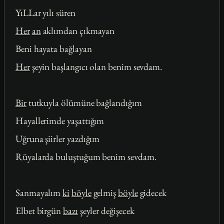
YıLLar yılı süren
Her
an
aklımdan çıkmayan
Beni hayata bağlayan
Her
şeyin başlangıcı olan benim sevdam.
Bir
tutkuyla ölümüne bağlandığım
Hayallerimde yaşattığım
Uğruna şiirler yazdığım
Rüyalarda buluştuğum benim sevdam.
Sanmayalım
ki
böyle
gelmiş
böyle
gidecek
Elbet birgün
bazı
şeyler değişecek