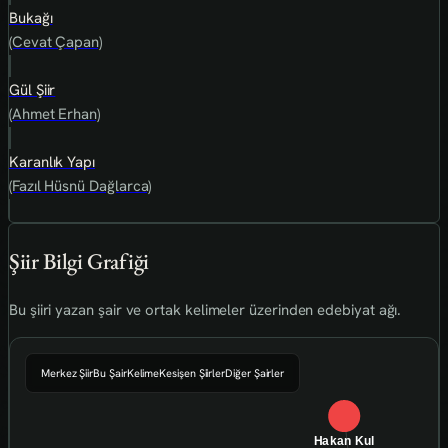
Bukağı
(Cevat Çapan)
Gül Şiir
(Ahmet Erhan)
Karanlık Yapı
(Fazıl Hüsnü Dağlarca)
Şiir Bilgi Grafiği
Bu şiiri yazan şair ve ortak kelimeler üzerinden edebiyat ağı.
Merkez Şiir
Bu Şair
Kelime
Kesişen Şiirler
Diğer Şairler