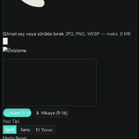
Görsel seç veya sürükle bırak
JPG, PNG, WEBP — maks. 8 MB
◻ Kare (1:1)
📱 Hikaye (9:16)
Yazı Tipi
Serif
Sans
El Yazısı
Metin Rengi