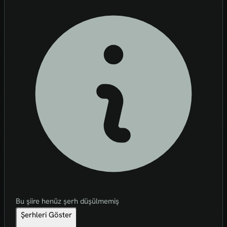
Bu şiire henüz şerh düşülmemiş
Şerhleri Göster