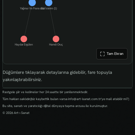
Tam Ekran
Düğümlere tıklayarak detaylarına gidebilir, fare topuyla
yakınlaştırabilirsiniz.
Rastgele şiir ve kelimeler her 24 saatte bir yenilenmektedir.
Tüm hakları saklıdır.(biz kaybettik bulan varsa info@art-isanat.com.tr'ye mail atabilir mi?)
Bu site, sanatı ve yaratıcılığı dijital dünyaya taşıma arzusu ile kurulmuştur.
© 2026 Art-ı Sanat