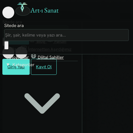
Art-ı Sanat
Sitede ara
Sitede ara
Art-ı Sosyal
İmece
Kütüphane
Blog
Fanzin
Rafları
İnternetten Aşırdığımız
Fotoğraflar
Dijital Sahiller
Kategoriler
Giriş Yap
Kayıt Ol