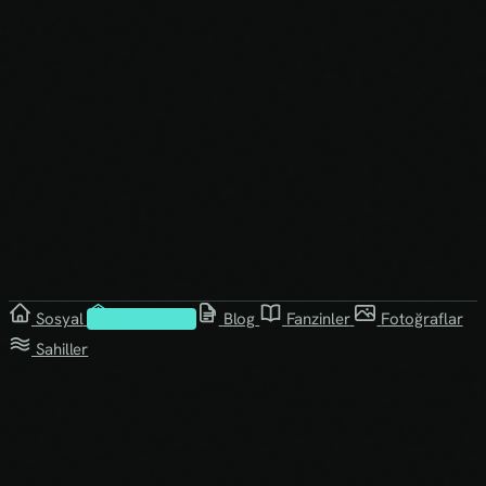
Sosyal
Kütüphane
Blog
Fanzinler
Fotoğraflar
Sahiller