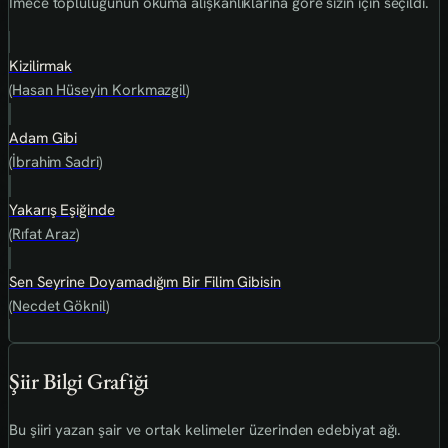
İmece topluluğunun okuma alışkanlıklarına göre sizin için seçildi.
Kizilirmak
(Hasan Hüseyin Korkmazgil)
Adam Gibi
(İbrahim Sadri)
Yakarış Eşiğinde
(Rıfat Araz)
Sen Seyrine Doyamadığım Bir Filim Gibisin
(Necdet Göknil)
Şiir Bilgi Grafiği
Bu şiiri yazan şair ve ortak kelimeler üzerinden edebiyat ağı.