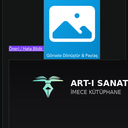
Öneri / Hata Bildir
Görsele Dönüştür & Paylaş