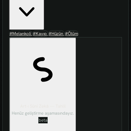
#Melankoli
#Kayıp
#Hüzün
#Ölüm
Art-ı Sûni Zekâ — Tahlil
Henüz geliştirme aşamasındayız.
beta