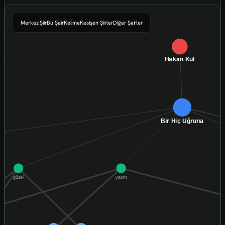
Merkez Şiir
Bu Şair
Kelime
Kesişen Şiirler
Diğer Şairler