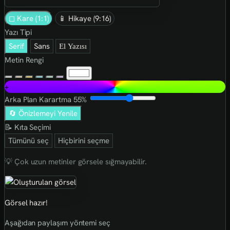
◻ Kare (1:1)
📱 Hikaye (9:16)
Yazı Tipi
Serif
Sans
El Yazısı
Metin Rengi
+
Arka Plan Karartma
55%
🔄 Önizlemeyi Yenile
📝 Kıta Seçimi
Tümünü seç
Hiçbirini seçme
💡 Çok uzun metinler görsele sığmayabilir.
Görsel hazır!
Aşağıdan paylaşım yöntemi seç