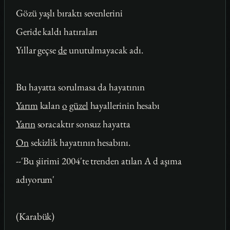
Gözü yaşlı bıraktı sevenlerini
Geride kaldı hatıraları
Yıllar geçse
de
unutulmayacak adı.
Bu hayatta sorulmasa da hayatının
Yarım
kalan
o
güzel
hayallerinin hesabı
Yarın
soracaktır sonsuz hayatta
On
sekizlik hayatının hesabını.
--'Bu şiirimi 2004'te trenden atılan A d aşıma
adıyorum'
(Karabük)