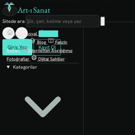
Art-ı Sanat
Sitede ara
Art-ı Sosyal
İmece
Kütüphane
Blog
Fanzin
Giriş Yap
Kayıt Ol
Rafları
İnternetten Aşırdığımız
Fotoğraflar
Dijital Sahiller
Kategoriler