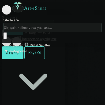
Art-ı Sanat
Sitede ara
Sitede ara
Art-ı Sosyal
İmece
Kütüphane
Blog
Fanzin
Rafları
İnternetten Aşırdığımız
Fotoğraflar
Dijital Sahiller
Kategoriler
Giriş Yap
Kayıt Ol