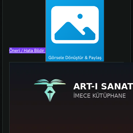
Öneri / Hata Bildir
Görsele Dönüştür & Paylaş