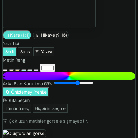
◻ Kare (1:1)
📱 Hikaye (9:16)
Yazı Tipi
Serif
Sans
El Yazısı
Metin Rengi
+
Arka Plan Karartma
55%
🔄 Önizlemeyi Yenile
📝 Kıta Seçimi
Tümünü seç
Hiçbirini seçme
💡 Çok uzun metinler görsele sığmayabilir.