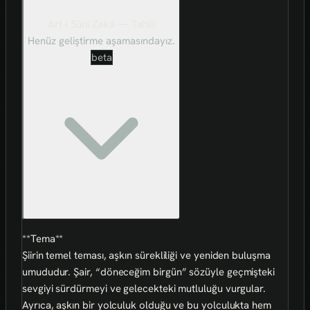
Art-ı Sûni Zekâ — Tahlil
Henüz geliştirme aşamasındayız.
beta
**Tema**
Şiirin temel teması, aşkın sürekliliği ve yeniden buluşma
umududur. Şair, “döneceğim birgün” sözüyle geçmişteki
sevgiyi sürdürmeyi ve gelecekteki mutluluğu vurgular.
Ayrıca, aşkın bir yolculuk olduğu ve bu yolculukta hem