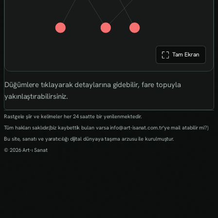
Tam Ekran
Düğümlere tıklayarak detaylarına gidebilir, fare topuyla
yakınlaştırabilirsiniz.
Rastgele şiir ve kelimeler her 24 saatte bir yenilenmektedir.
Tüm hakları saklıdır.(biz kaybettik bulan varsa info@art-isanat.com.tr'ye mail atabilir mi?)
Bu site, sanatı ve yaratıcılığı dijital dünyaya taşıma arzusu ile kurulmuştur.
© 2026 Art-ı Sanat