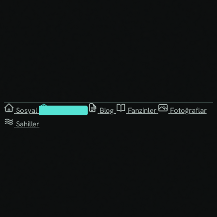
Sosyal
Kütüphane
Blog
Fanzinler
Fotoğraflar
Sahiller