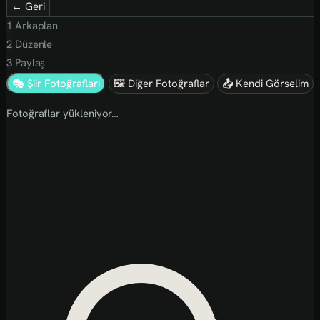
← Geri
1
Arkaplan
2
Düzenle
3
Paylaş
🎭 Şiir Fotoğrafları
🖼 Diğer Fotoğraflar
📤 Kendi Görselim
Fotoğraflar yükleniyor…