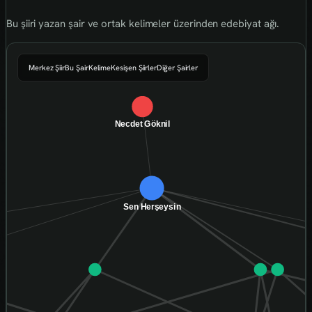
Bu şiiri yazan şair ve ortak kelimeler üzerinden edebiyat ağı.
Merkez Şiir
Bu Şair
Kelime
Kesişen Şiirler
Diğer Şairler