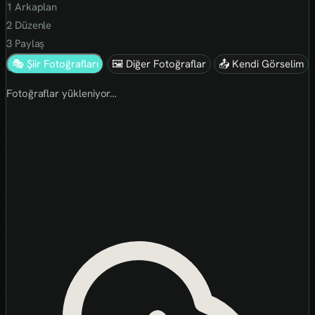
1
Arkaplan
2
Düzenle
3
Paylaş
🎭 Şiir Fotoğrafları
🖼 Diğer Fotoğraflar
📤 Kendi Görselim
Fotoğraflar yükleniyor…