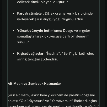
edilerek ritmik bir yapı oluşturur.
Parçalı cümleler
: Dil, akıcı ama kesik bir biçimde
ilerleyerek şiirin duygu yoğunluğunu artırır.
Yüksek düzeyde betimleme
: Duygu ve imgeler
somutlaştırılarak okuyucuya canlı bir deneyim
sunulur.
Kişisel bağlaçlar
: “İnadına”, “Beni” gibi kelimeler,
şiirin içtenliğini güçlendirir.
Alt Metin ve Sembolik Katmanlar
Şiirin alt metni, aşkın hem yıkıcı hem de yaratıcı doğasını
anlatır. “Öldürüyorsun” ve “Yaratıyorsun” ifadeleri, aşkın
insanı hem yok etme hem de yeniden şekillendirme gücünü