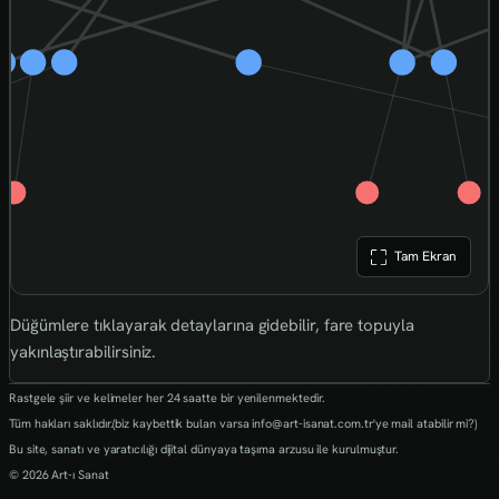
Tam Ekran
Düğümlere tıklayarak detaylarına gidebilir, fare topuyla
yakınlaştırabilirsiniz.
Rastgele şiir ve kelimeler her 24 saatte bir yenilenmektedir.
Tüm hakları saklıdır.(biz kaybettik bulan varsa info@art-isanat.com.tr'ye mail atabilir mi?)
Bu site, sanatı ve yaratıcılığı dijital dünyaya taşıma arzusu ile kurulmuştur.
© 2026 Art-ı Sanat