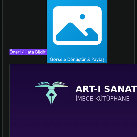
Öneri / Hata Bildir
Görsele Dönüştür & Paylaş