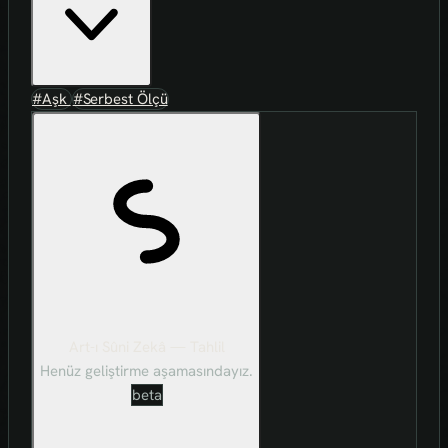
#Aşk
#Serbest Ölçü
Art-ı Sûni Zekâ — Tahlil
Henüz geliştirme aşamasındayız.
beta