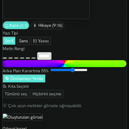
◻ Kare (1:1)
📱 Hikaye (9:16)
Yazı Tipi
Serif
Sans
El Yazısı
Metin Rengi
+
Arka Plan Karartma
55%
🔄 Önizlemeyi Yenile
📝 Kıta Seçimi
Tümünü seç
Hiçbirini seçme
💡 Çok uzun metinler görsele sığmayabilir.
Görsel hazır!