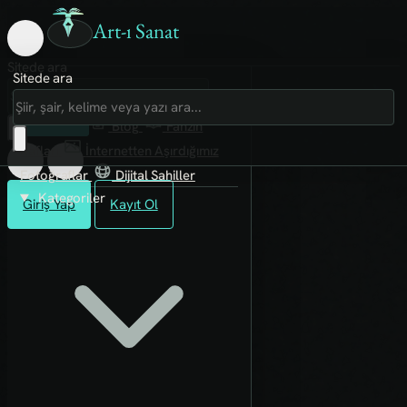
Art-ı Sanat
Sitede ara
Sitede ara
Art-ı Sosyal
İmece
Kütüphane
Blog
Fanzin
Rafları
İnternetten Aşırdığımız
Fotoğraflar
Dijital Sahiller
Kategoriler
Giriş Yap
Kayıt Ol