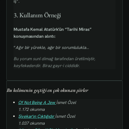
iş”.
3. Kullanım Örneği
Mustafa Kemal Atatürk'ün “Tarihi Miras”
konuşmasından alıntı:
“
Ağır bir yürekle, ağır bir sorumlulukla…
Bu yorum sunî dimağ tarafından üretilmiştir,
keyfekederdir. Biraz gayr-i ciddidir.
Bu kelimenin geçtiği en çok okunan şiirler
Of Not Being A Jew
İsmet Özel
1.172 okunma
Şivekar'ın Çıktığıdır
İsmet Özel
1.037 okunma