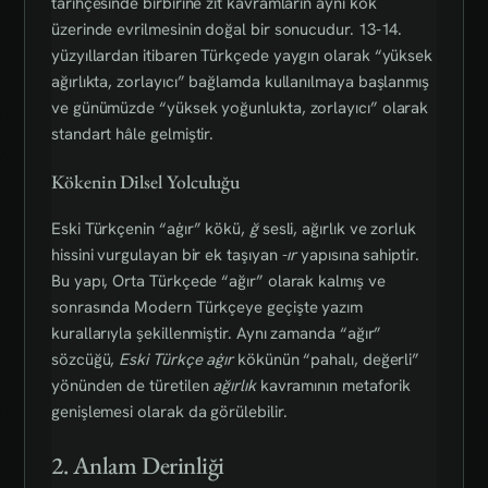
tarihçesinde birbirine zıt kavramların aynı kök
üzerinde evrilmesinin doğal bir sonucudur. 13‑14.
yüzyıllardan itibaren Türkçede yaygın olarak “yüksek
ağırlıkta, zorlayıcı” bağlamda kullanılmaya başlanmış
ve günümüzde “yüksek yoğunlukta, zorlayıcı” olarak
standart hâle gelmiştir.
Kökenin Dilsel Yolculuğu
Eski Türkçenin “aġır” kökü,
ğ
sesli, ağırlık ve zorluk
hissini vurgulayan bir ek taşıyan
-ır
yapısına sahiptir.
Bu yapı, Orta Türkçede “ağır” olarak kalmış ve
sonrasında Modern Türkçeye geçişte yazım
kurallarıyla şekillenmiştir. Aynı zamanda “ağır”
sözcüğü,
Eski Türkçe aġır
kökünün “pahalı, değerli”
yönünden de türetilen
ağırlık
kavramının metaforik
genişlemesi olarak da görülebilir.
2. Anlam Derinliği