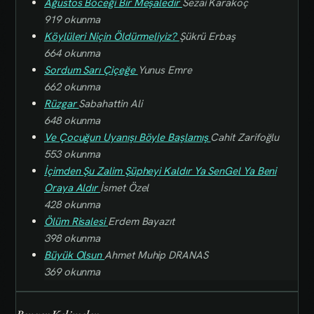
Ağustos Böceği Bir Meşaledir
Sezai Karakoç
919 okunma
Köylüleri Niçin Öldürmeliyiz?
Şükrü Erbaş
664 okunma
Sordum Sarı Çiçeğe
Yunus Emre
662 okunma
Rüzgar
Sabahattin Ali
648 okunma
Ve Çocuğun Uyanışı Böyle Başlamış
Cahit Zarifoğlu
553 okunma
İçimden Şu Zalim Şüpheyi Kaldır Ya SenGel Ya Beni
Oraya Aldır
İsmet Özel
428 okunma
Ölüm Risalesi
Erdem Bayazıt
398 okunma
Büyük Olsun
Ahmet Muhip DRANAS
369 okunma