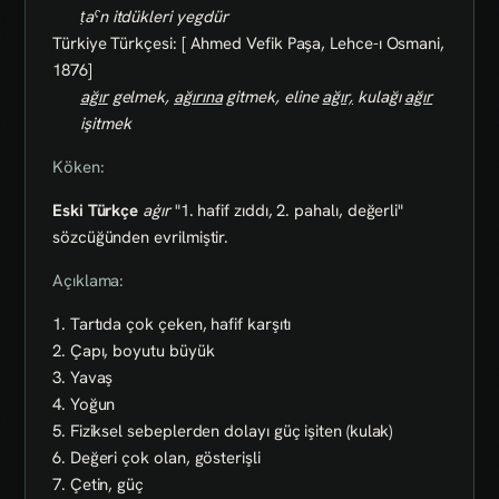
ṭaˁn itdükleri yegdür
Türkiye Türkçesi: [ Ahmed Vefik Paşa, Lehce-ı Osmani,
1876]
ağır
gelmek,
ağırına
gitmek, eline
ağır,
kulağı
ağır
işitmek
Köken:
Eski Türkçe
aġır
"1. hafif zıddı, 2. pahalı, değerli"
sözcüğünden evrilmiştir.
Açıklama:
1. Tartıda çok çeken, hafif karşıtı
2. Çapı, boyutu büyük
3. Yavaş
4. Yoğun
5. Fiziksel sebeplerden dolayı güç işiten (kulak)
6. Değeri çok olan, gösterişli
7. Çetin, güç