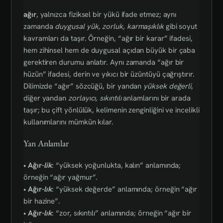
ağır
, yalnızca fiziksel bir yükü ifade etmez; aynı
zamanda
duygusal yük, zorluk, karmaşıklık
gibi soyut
kavramları da taşır. Örneğin, “ağır bir karar” ifadesi,
hem zihinsel hem de duygusal açıdan büyük bir çaba
gerektiren durumu anlatır. Aynı zamanda “ağır bir
hüzün” ifadesi, derin ve yıkıcı bir üzüntüyü çağrıştırır.
Dilimizde “ağır” sözcüğü, bir yandan
yüksek değerli
,
diğer yandan
zorlayıcı, sıkıntılı
anlamlarını bir arada
taşır; bu çift yönlülük, kelimenin zenginliğini ve incelikli
kullanımlarını mümkün kılar.
Yan Anlamlar
•
Ağır-
lik
: “yüksek yoğunlukta, kalın” anlamında;
örneğin “ağır yağmur”.
•
Ağır-
lık
: “yüksek değerde” anlamında; örneğin “ağır
bir hazine”.
•
Ağır-
lık
: “zor, sıkıntılı” anlamında; örneğin “ağır bir