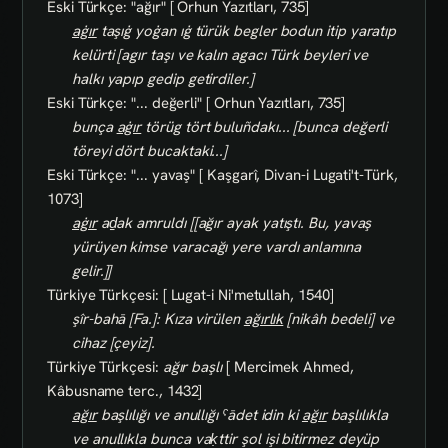
Eski Türkçe: "ağır" [ Orhun Yazıtları, 735]
aġır
taşıġ yoġan ıġ türük begler bodun itip yaratıp
kelürti [agır taşı ve kalın agacı Türk beyleri ve
halkı yapıp gedip getirdiler.]
Eski Türkçe: "... değerli" [ Orhun Yazıtları, 735]
bunça
aġır
törüg tört buluñdakı... [bunca değerli
töreyi dört bucaktaki...]
Eski Türkçe: "... yavaş" [ Kaşgarî, Divan-i Lugati't-Türk,
1073]
aġır
aḏak amruldı [[ağır ayak yatıştı. Bu, yavaş
yürüyen kimse varacağı yere vardı anlamına
gelir.]]
Türkiye Türkçesi: [ Lugat-i Ni'metullah, 1540]
şîr-bahā [Fa.]: Kıza virülen
ağırlık
[nikâh bedeli] ve
cihaz [çeyiz].
Türkiye Türkçesi:
ağır başlı
[ Mercimek Ahmed,
Kâbusname terc., 1432]
ağır
başlılığı ve anullığı ˁādet idin ki
ağır
başlılıkla
ve anullıkla bunca vaḳttir şol işi bitirmez deyüp