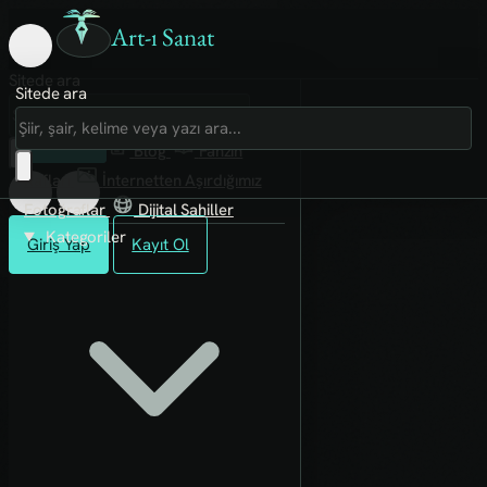
Art-ı Sanat
Sitede ara
Sitede ara
Art-ı Sosyal
İmece
Kütüphane
Blog
Fanzin
Rafları
İnternetten Aşırdığımız
Fotoğraflar
Dijital Sahiller
Kategoriler
Giriş Yap
Kayıt Ol