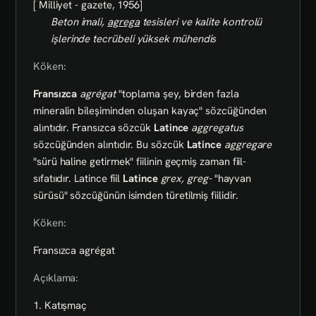
[ Milliyet - gazete, 1956]
Beton imali,
agrega
tesisleri ve kalite kontrolü
işlerinde tecrübeli yüksek mühendis
Köken:
Fransızca
agrégat
"toplama şey, birden fazla
mineralin bileşiminden oluşan kayaç" sözcüğünden
alıntıdır. Fransızca sözcük
Latince
aggregatus
sözcüğünden alıntıdır. Bu sözcük
Latince
aggregare
"sürü haline getirmek" fiilinin geçmiş zaman fiil-
sıfatııdır. Latince fiil
Latince
grex, greg-
"hayvan
sürüsü" sözcüğünün isimden türetilmiş fiilidir.
Köken:
Fransızca agrégat
Açıklama:
1. Katışmaç