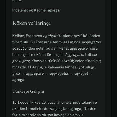
İncelenecek Kelime:
agrega
Köken ve Tarihçe
Kelime, Fransızca
agrégat
“toplama şey” kökünden
türemiştir. Bu Fransızca terim ise Latince
aggregatus
sözcüğünden gelir; bu da fiil‑sıfat
aggregare
“sürü
haline getirmek”ten türemiştir.
Aggregare
, Latince
grex, greg-
“hayvan sürüsü” sözcüğünden türetilmiş
bir fiildir. Dolayısıyla kelimenin tarihsel yolculuğu:
grex
→
aggregare
→
aggregatus
→
agrégat
→
agrega
.
Türkçeye Gelişim
Türkçede ilk kez 20. yüzyılın ortalarında teknik ve
akademik metinlerde karşılaşılan
agrega
, “birden
fazla mineraldan oluşan kayaç” anlamıyla