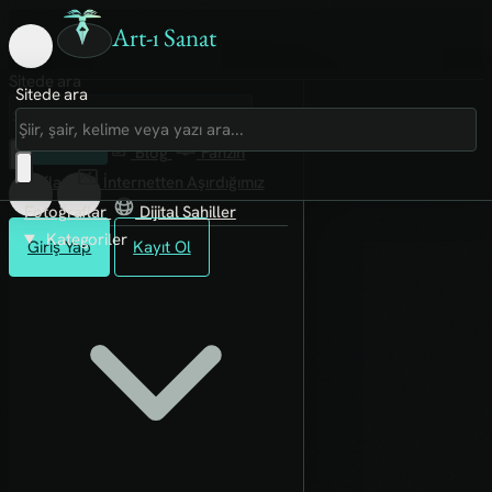
Art-ı Sanat
Sitede ara
Sitede ara
Art-ı Sosyal
İmece
Kütüphane
Blog
Fanzin
Rafları
İnternetten Aşırdığımız
Fotoğraflar
Dijital Sahiller
Kategoriler
Giriş Yap
Kayıt Ol