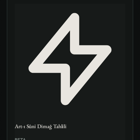
Art-ı Sûni Dimağ Tahlili
BETA