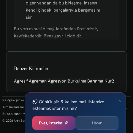
diğer yandan da bu birleşme, insanın
kendi içindeki parçalarıyla barışmasını
sim
Bu yorum sunî dimağ tarafından üretilmiştir,
keyfekederdir. Biraz gayr-i ciddidir.
Benzer Kelimeler
Agresif
Agreman
Agresyon
Burkulma
Barınma
Kur2
×
Rastgele şiir ve kelimeler her 24 saatte bir yenilenmektedir.
📬 Günlük şiir & kelime mail listemize
Tüm hakları saklıdır.(biz kaybettik bulan varsa info@art-isanat.com.tr'ye mail atabilir mi?)
eklenmek ister misiniz?
Bu site, sanatı ve yaratıcılığı dijital dünyaya taşıma arzusu ile kurulmuştur.
© 2026 Art-ı Sanat
Evet, isterim! 🎉
Hayır