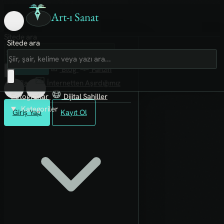
Art-ı Sanat
Sitede ara
Sitede ara
Art-ı Sosyal
İmece
Kütüphane
Blog
Fanzin
Rafları
İnternetten Aşırdığımız
Fotoğraflar
Dijital Sahiller
Kategoriler
Giriş Yap
Kayıt Ol