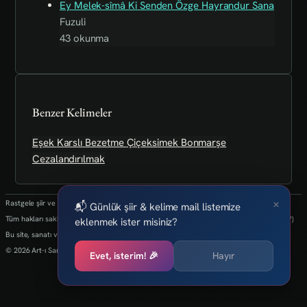
Ey Melek-sîmâ Ki Senden Özge Hayrandur Sana
Fuzuli
43 okunma
Benzer Kelimeler
Eşek
Karslı
Bezetme
Çiçeksimek
Bonmarşe
Cezalandırılmak
×
Rastgele şiir ve kelimeler her 24 saatte bir yenilenmektedir.
📬 Günlük şiir & kelime mail listemize
Tüm hakları saklıdır.(biz kaybettik bulan varsa info@art-isanat.com.tr'ye mail atabilir mi?)
eklenmek ister misiniz?
Bu site, sanatı ve yaratıcılığı dijital dünyaya taşıma arzusu ile kurulmuştur.
© 2026 Art-ı Sanat
Evet, isterim! 🎉
Hayır