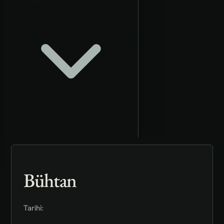
Bühtan
Tarihi: