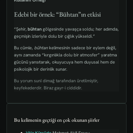
Edebi bir örnek: “Bühtan”ın etkisi
“Şehir,
bühtan
gölgesinde yavaşça soldu; her adımda,
geçmişin izleriyle dolu bir çığlık yükseldi.”
Bu cümle,
bühtan
kelimesinin sadece bir eylem değil,
aynı zamanda “kırgınlıkla dolu bir atmosfer” yaratma
gücünü yansıtarak, okuyucuya hem duyusal hem de
psikolojik bir derinlik sunar.
Bu yorum sunî dimağ tarafından üretilmiştir,
keyfekederdir. Biraz gayr-i ciddidir.
Bu kelimenin geçtiği en çok okunan şiirler
Vâiz Kürsüde
Mehmet Akif Ersoy