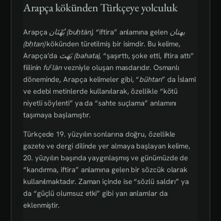
Arapça kökünden Türkçeye yolculuk
Arapça
بُهْتَان‎ (buḥtān)
, “iftira” anlamına gelen
بهتان‎
(bḥtan)
kökünden türetilmiş bir isimdir. Bu kelime,
Arapça’da
بَهَتَ‎ (bahata)
, “şaşırttı, şoke etti, iftira attı”
fiilinin
fuˁlān
vezniyle oluşan masdarıdır. Osmanlı
döneminde, Arapça kelimeler gibi, “
bühtan
” da İslamî
ve edebi metinlerde kullanılarak, özellikle “kötü
niyetli söylenti” ya da “sahte suçlama” anlamını
taşımaya başlamıştır.
Türkçede 19. yüzyılın sonlarına doğru, özellikle
gazete ve dergi dilinde yer almaya başlayan kelime,
20. yüzyılın başında yaygınlaşmış ve günümüzde de
“kandırma, iftira” anlamına gelen bir sözcük olarak
kullanılmaktadır. Zaman içinde ise “sözlü saldırı” ya
da “güçlü olumsuz etki” gibi yan anlamlar da
eklenmiştir.