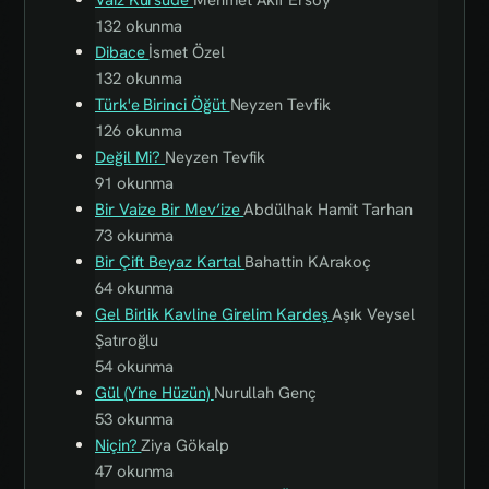
132 okunma
Dibace
İsmet Özel
132 okunma
Türk'e Birinci Öğüt
Neyzen Tevfik
126 okunma
Değil Mi?
Neyzen Tevfik
91 okunma
Bir Vaize Bir Mev’ize
Abdülhak Hamit Tarhan
73 okunma
Bir Çift Beyaz Kartal
Bahattin KArakoç
64 okunma
Gel Birlik Kavline Girelim Kardeş
Aşık Veysel
Şatıroğlu
54 okunma
Gül (Yine Hüzün)
Nurullah Genç
53 okunma
Niçin?
Ziya Gökalp
47 okunma