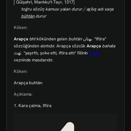
[ Gülşehri, Mantıku't-Tayr, 1317]
toğru sözüŋ kamusı yalan durur / aχīlıq adı saŋa
bühtān
durur
Köken:
Arapça
bht
kökünden gelen
buhtān
بهتان
"iftira"
sözcüğünden alıntıdır. Arapça sözcük
Arapça
bahata
بَهَتَ
"şaşırttı, şoke etti, iftira attı" fiilinin
fuˁlān
vezninde masdarıdır.
Köken:
Arapça buhtān
Açıklama:
1. Kara çalma, iftira