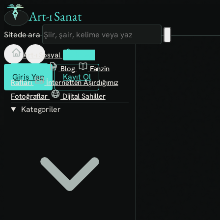
Art-ı Sanat
Sitede ara
Art-ı Sosyal
İmece
Kütüphane
Blog
Fanzin
Giriş Yap
Kayıt Ol
Rafları
İnternetten Aşırdığımız
Fotoğraflar
Dijital Sahiller
Kategoriler