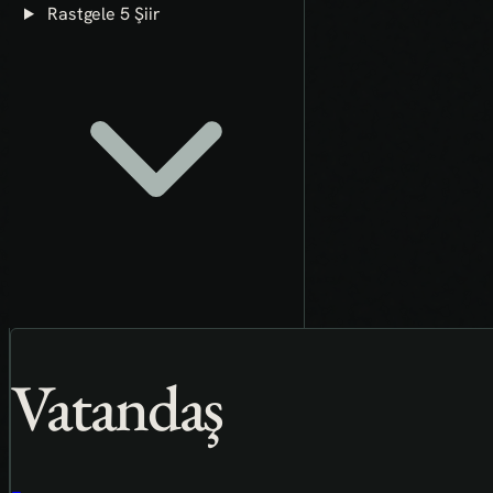
Rastgele 5 Şiir
Vatandaş