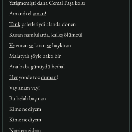
Yetişmemişti
daha
Cemal
Paşa
kolu
Amandı el
aman
!
Tank
paletleriydi alanda dönen
Kusan namlularda,
kalleş
ölümcül
Ve
vuran
ve
kıran
ve
haykıran
Malatyalı
şöyle
baktı
bir
Ana
baba
günüydü herhal
Her
yönde toz
duman
!
Vay
anam
vay
!
Bu belalı başınan
Kime ne diyem
Kime ne diyem
Nerelere gidem