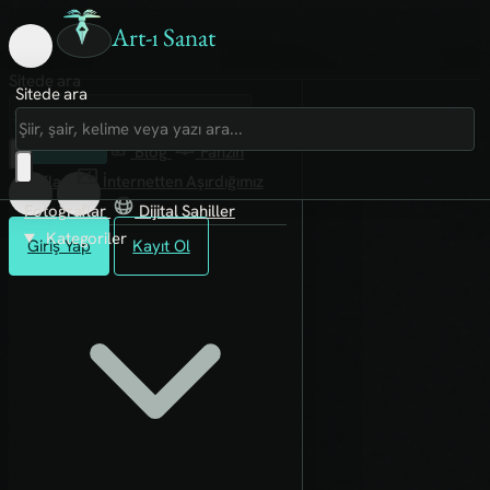
Art-ı Sanat
Sitede ara
Sitede ara
Art-ı Sosyal
İmece
Kütüphane
Blog
Fanzin
Rafları
İnternetten Aşırdığımız
Fotoğraflar
Dijital Sahiller
Kategoriler
Giriş Yap
Kayıt Ol