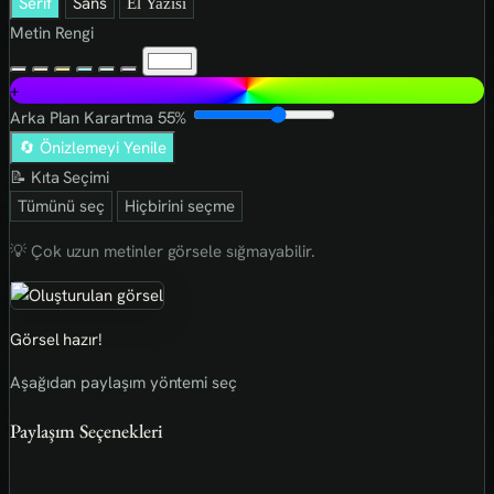
Serif
Sans
El Yazısı
Metin Rengi
+
Arka Plan Karartma
55%
🔄 Önizlemeyi Yenile
📝 Kıta Seçimi
Tümünü seç
Hiçbirini seçme
💡 Çok uzun metinler görsele sığmayabilir.
Görsel hazır!
Aşağıdan paylaşım yöntemi seç
Paylaşım Seçenekleri