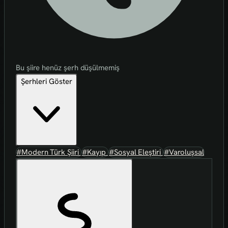
Bu şiire henüz şerh düşülmemiş
Şerhleri Göster
#Modern Türk Şiiri
#Kayıp
#Sosyal Eleştiri
#Varoluşsal