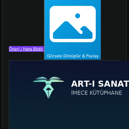
Öneri / Hata Bildir
Görsele Dönüştür & Paylaş