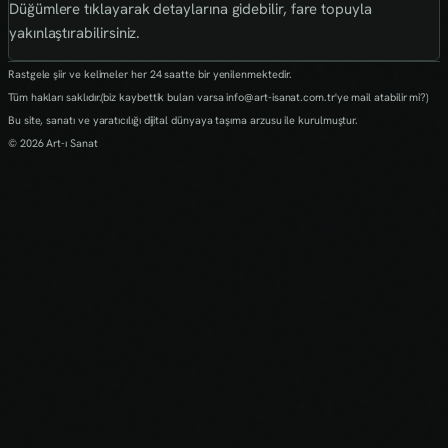
Düğümlere tıklayarak detaylarına gidebilir, fare topuyla
yakınlaştırabilirsiniz.
Rastgele şiir ve kelimeler her 24 saatte bir yenilenmektedir.
Tüm hakları saklıdır.(biz kaybettik bulan varsa info@art-isanat.com.tr'ye mail atabilir mi?)
Bu site, sanatı ve yaratıcılığı dijital dünyaya taşıma arzusu ile kurulmuştur.
© 2026 Art-ı Sanat