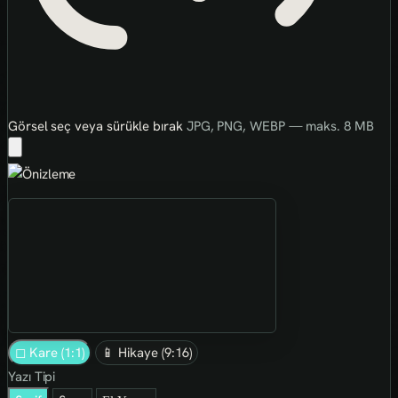
Görsel seç veya sürükle bırak
JPG, PNG, WEBP — maks. 8 MB
◻ Kare (1:1)
📱 Hikaye (9:16)
Yazı Tipi