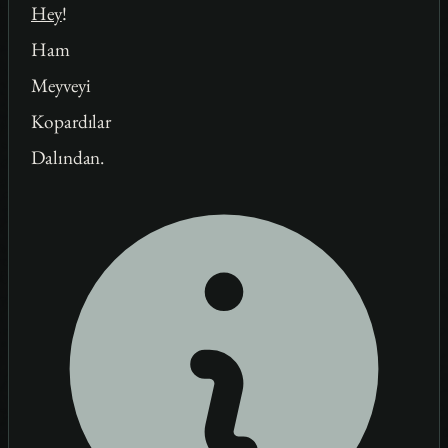
Hey
!
Ham
Meyveyi
Kopardılar
Dalından.