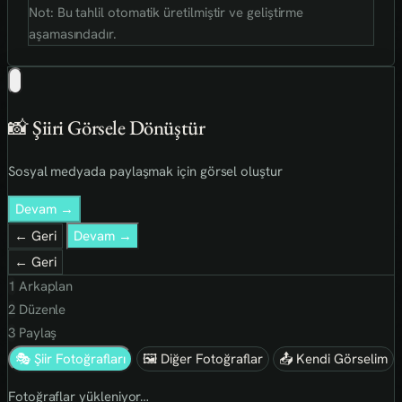
Not: Bu tahlil otomatik üretilmiştir ve geliştirme
aşamasındadır.
📸 Şiiri Görsele Dönüştür
Sosyal medyada paylaşmak için görsel oluştur
Devam →
← Geri
Devam →
← Geri
1
Arkaplan
2
Düzenle
3
Paylaş
🎭 Şiir Fotoğrafları
🖼 Diğer Fotoğraflar
📤 Kendi Görselim
Fotoğraflar yükleniyor…