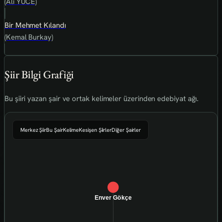
(Ali YÜCE)
Bir Mehmet Kılandı
(Kemal Burkay)
Şiir Bilgi Grafiği
Bu şiiri yazan şair ve ortak kelimeler üzerinden edebiyat ağı.
Merkez Şiir
Bu Şair
Kelime
Kesişen Şiirler
Diğer Şairler