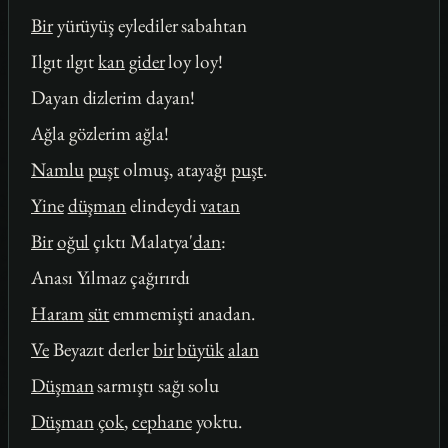
Bir
yürüyüş eylediler sabahtan
Ilgıt ılgıt
kan
gider
loy loy!
Dayan dizlerim dayan!
Ağla gözlerim ağla!
Namlu
puşt
olmuş, atayağı
puşt
.
Yine
düşman
elindeydi
vatan
Bir
oğul
çıktı Malatya'
dan
:
Anası Yılmaz çağırırdı
Haram
süt
emmemişti anadan.
Ve
Beyazıt derler
bir
büyük
alan
Düşman
sarmıştı sağı solu
Düşman
çok
,
cephane
yoktu.