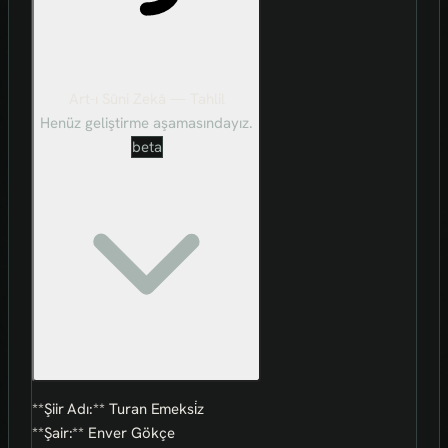
Art-ı Sûni Zekâ — Tahlil
Henüz geliştirme aşamasındayız.
beta
**Şiir Adı:** Turan Emeksi̇z
**Şair:** Enver Gökçe