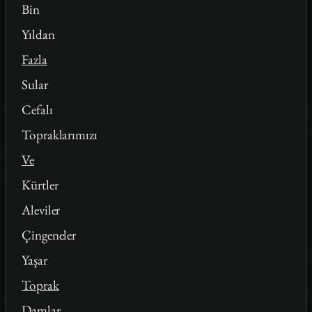
Bin
Yıldan
Fazla
Sular
Cefalı
Topraklarımızı
Ve
Kürtler
Aleviler
Çingeneler
Yaşar
Toprak
Damlar