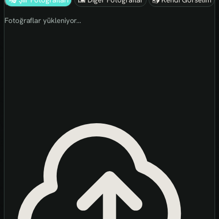
🎭 Şiir Fotoğrafları
🖼 Diğer Fotoğraflar
📤 Kendi Görselim
Fotoğraflar yükleniyor…