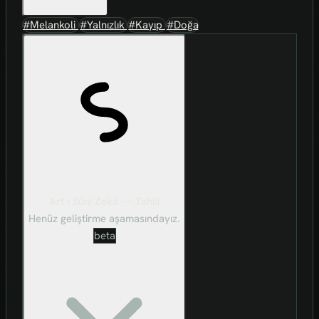
#Melankoli
#Yalnızlık
#Kayıp
#Doğa
Art-ı Sûni Zekâ — Tahlil
Henüz geliştirme aşamasındayız.
beta