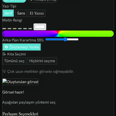
Yazı Tipi
Serif
Sans
El Yazısı
Metin Rengi
+
Arka Plan Karartma
55%
🔄 Önizlemeyi Yenile
📝 Kıta Seçimi
Tümünü seç
Hiçbirini seçme
💡 Çok uzun metinler görsele sığmayabilir.
Görsel hazır!
Aşağıdan paylaşım yöntemi seç
Paylaşım Seçenekleri