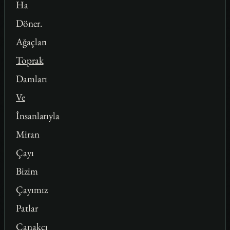
Ha
Döner.
Ağaçları
Toprak
Damları
Ve
İnsanlarıyla
Miran
Çayı
Bizim
Çayımız
Patlar
Çanakçı