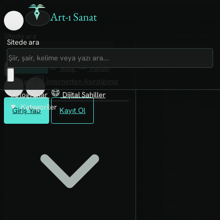
Art-ı Sanat
Sitede ara
Sitede ara
Art-ı Sosyal
İmece
Kütüphane
Blog
Fanzin
Rafları
İnternetten Aşırdığımız
Fotoğraflar
Dijital Sahiller
Kategoriler
Giriş Yap
Kayıt Ol