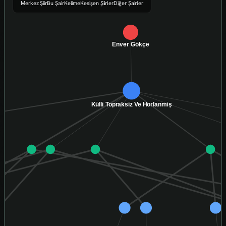
Merkez Şiir
Bu Şair
Kelime
Kesişen Şiirler
Diğer Şairler