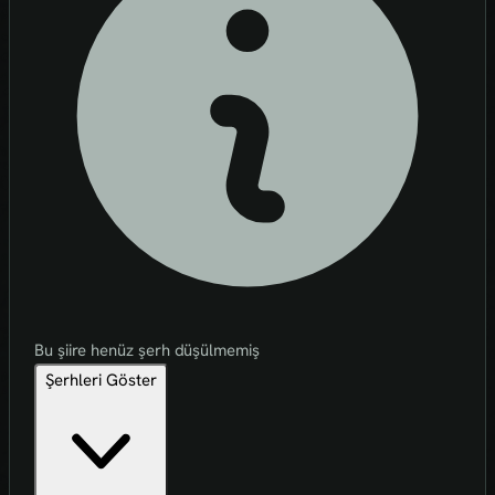
Bu şiire henüz şerh düşülmemiş
Şerhleri Göster