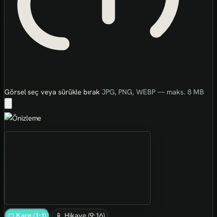
Görsel seç veya sürükle bırak
JPG, PNG, WEBP — maks. 8 MB
◻ Kare (1:1)
📱 Hikaye (9:16)