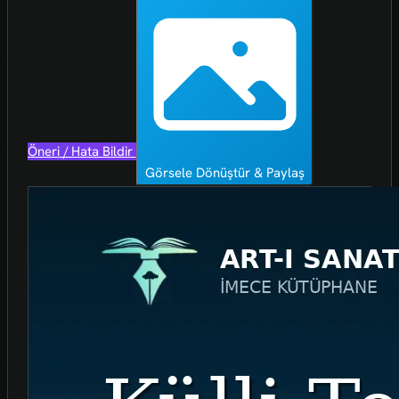
Öneri / Hata Bildir
Görsele Dönüştür & Paylaş