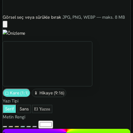
Görsel seç veya sürükle bırak
JPG, PNG, WEBP — maks. 8 MB
◻ Kare (1:1)
📱 Hikaye (9:16)
Yazı Tipi
Serif
Sans
El Yazısı
Metin Rengi
+