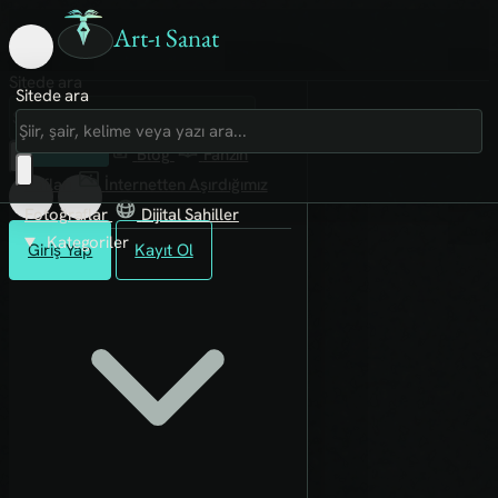
Art-ı Sanat
Sitede ara
Sitede ara
Art-ı Sosyal
İmece
Kütüphane
Blog
Fanzin
Rafları
İnternetten Aşırdığımız
Fotoğraflar
Dijital Sahiller
Kategoriler
Giriş Yap
Kayıt Ol