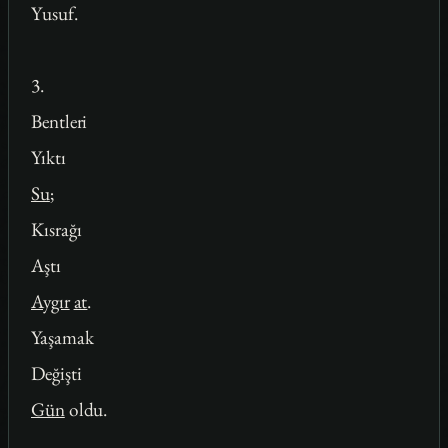
Yusuf.
3.
Bentleri
Yıktı
Su
;
Kısrağı
Aştı
Aygır
at
.
Yaşamak
Değişti
Gün
oldu.