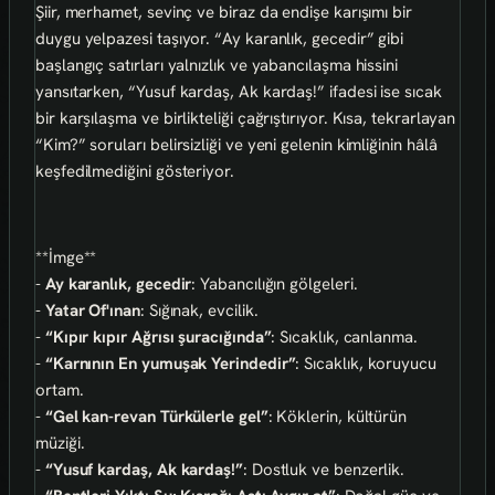
Şiir, merhamet, sevinç ve biraz da endişe karışımı bir
duygu yelpazesi taşıyor. “Ay karanlık, gecedir” gibi
başlangıç satırları yalnızlık ve yabancılaşma hissini
yansıtarken, “Yusuf kardaş, Ak kardaş!” ifadesi ise sıcak
bir karşılaşma ve birlikteliği çağrıştırıyor. Kısa, tekrarlayan
“Kim?” soruları belirsizliği ve yeni gelenin kimliğinin hâlâ
keşfedilmediğini gösteriyor.
**İmge**
-
Ay karanlık, gecedir
: Yabancılığın gölgeleri.
-
Yatar Of'ınan
: Sığınak, evcilik.
-
“Kıpır kıpır Ağrısı şuracığında”
: Sıcaklık, canlanma.
-
“Karnının En yumuşak Yerindedir”
: Sıcaklık, koruyucu
ortam.
-
“Gel kan-revan Türkülerle gel”
: Köklerin, kültürün
müziği.
-
“Yusuf kardaş, Ak kardaş!”
: Dostluk ve benzerlik.