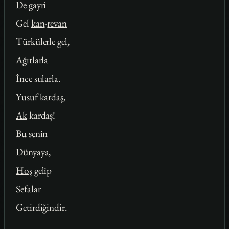
De
gayri
Gel
kan
-
revan
Türkülerle gel,
Ağıtlarla
İnce sularla.
Yusuf kardaş,
Ak
kardaş!
Bu senin
Dünyaya,
Hoş
gelip
Sefalar
Getirdiğindir.