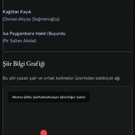
Kağıttan Kayık
(Osman Akçay (Seğmenoğlu))
İsa Peygambere Hakk'ı Buyurdu
(Pir Sultan Abdal)
Şiir Bilgi Grafiği
Bu şiiri yazan şair ve ortak kelimeler üzerinden edebiyat ağı.
Merkez Şiir
Bu Şair
Kelime
Kesişen Şiirler
Diğer Şairler