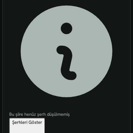
Bu şiire henüz şerh düşülmemiş
Şerhleri Göster