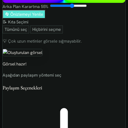
Arka Plan Karartma
55%
🔄 Önizlemeyi Yenile
📝 Kıta Seçimi
Tümünü seç
Hiçbirini seçme
💡 Çok uzun metinler görsele sığmayabilir.
Görsel hazır!
Aşağıdan paylaşım yöntemi seç
Paylaşım Seçenekleri