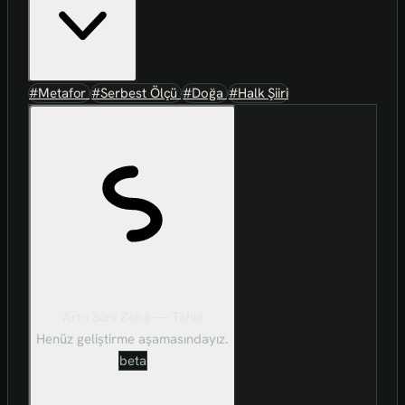
#Metafor
#Serbest Ölçü
#Doğa
#Halk Şiiri
Art-ı Sûni Zekâ — Tahlil
Henüz geliştirme aşamasındayız.
beta