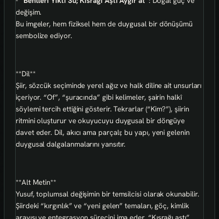
-
“Bentleri Yıktı Su; Kısrağı Aştı Aygır at”
: Doğal güç ve
değişim.
Bu imgeler, hem fiziksel hem de duygusal bir dönüşümü
sembolize ediyor.
**Dil**
Şiir, sözcük seçiminde yerel ağız ve halk diline ait unsurları
içeriyor. “Of”, “şuracında” gibi kelimeler, şairin halkî
söylemi tercih ettiğini gösterir. Tekrarlar (“Kim?”), şiirin
ritmini oluşturur ve okuyucuyu duygusal bir döngüye
davet eder. Dil, akıcı ama parçalı; bu yapı, yeni gelenin
duygusal dalgalanmalarını yansıtır.
**Alt Metin**
Yusuf, toplumsal değişimin bir temsilcisi olarak okunabilir.
Şiirdeki “kırgınlık” ve “yeni gelen” temaları, göç, kimlik
arayışı ve entegrasyon sürecini ima eder. “Kısrağı aştı”