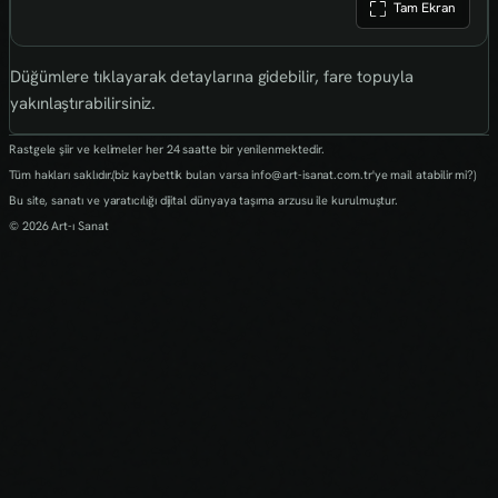
Tam Ekran
Düğümlere tıklayarak detaylarına gidebilir, fare topuyla
yakınlaştırabilirsiniz.
Rastgele şiir ve kelimeler her 24 saatte bir yenilenmektedir.
Tüm hakları saklıdır.(biz kaybettik bulan varsa info@art-isanat.com.tr'ye mail atabilir mi?)
Bu site, sanatı ve yaratıcılığı dijital dünyaya taşıma arzusu ile kurulmuştur.
© 2026 Art-ı Sanat