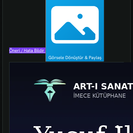
Öneri / Hata Bildir
Görsele Dönüştür & Paylaş