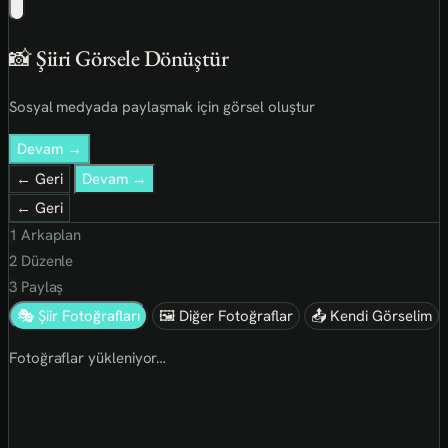
📸 Şiiri Görsele Dönüştür
Sosyal medyada paylaşmak için görsel oluştur
Devam →
← Geri
Devam →
← Geri
1
Arkaplan
2
Düzenle
3
Paylaş
🎭 Şiir Fotoğrafları
🖼 Diğer Fotoğraflar
📤 Kendi Görselim
Fotoğraflar yükleniyor…