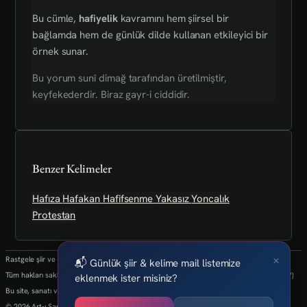
Bu cümle,
hafiyelik
kavramını hem şiirsel bir
bağlamda hem de günlük dilde kullanan etkileyici bir
örnek sunar.
Bu yorum sunî dimağ tarafından üretilmiştir,
keyfekederdir. Biraz gayr-i ciddidir.
Benzer Kelimeler
Hafıza
Hafakan
Hafifsenme
Yakasız
Yoncalık
Protestan
×
Rastgele şiir ve kelimeler her 24 saatte bir yenilenmektedir.
📬 Günlük şiir & kelime mail listemize
Tüm hakları saklıdır.(biz kaybettik bulan varsa info@art-isanat.com.tr'ye mail atabilir mi?)
eklenmek ister misiniz?
Bu site, sanatı ve yaratıcılığı dijital dünyaya taşıma arzusu ile kurulmuştur.
© 2026 Art-ı Sanat