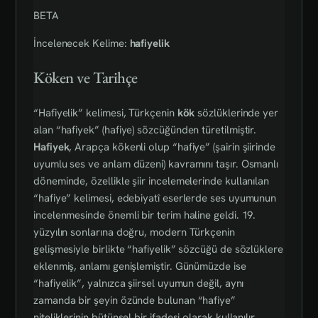
BETA
İncelenecek Kelime:
hafiyelik
Köken ve Tarihçe
“Hafiyelik” kelimesi, Türkçenin
kök
sözlüklerinde yer
alan “hafiyek” (hafiye) sözcüğünden türetilmiştir.
Hafiyek
, Arapça kökenli olup “hafiye” (şairin şiirinde
uyumlu ses ve anlam düzeni) kavramını taşır. Osmanlı
döneminde, özellikle şiir incelemelerinde kullanılan
“hafiye” kelimesi, edebiyatî eserlerde ses uyumunun
incelenmesinde önemli bir terim haline geldi. 19.
yüzyılın sonlarına doğru, modern Türkçenin
gelişmesiyle birlikte “hafiyelik” sözcüğü de sözlüklere
eklenmiş, anlamı genişlemiştir. Günümüzde ise
“hafiyelik”, yalnızca şiirsel uyumun değil, aynı
zamanda bir şeyin özünde bulunan “hafiye”
niteliklerinin bütünsel bir ifadesi olarak kullanılır.