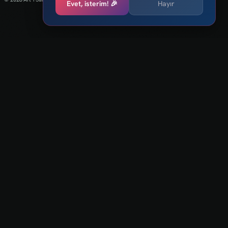
Evet, isterim! 🎉
Hayır