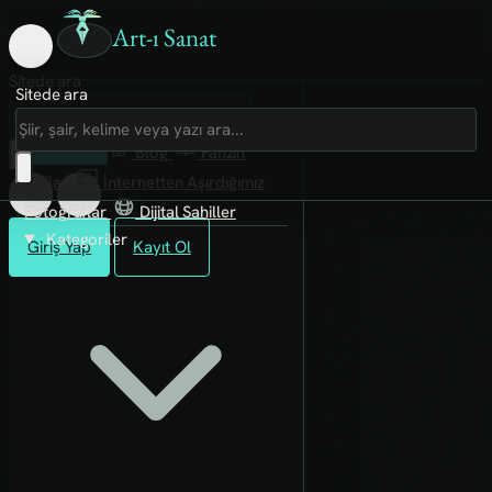
Art-ı Sanat
Sitede ara
Sitede ara
Art-ı Sosyal
İmece
Kütüphane
Blog
Fanzin
Rafları
İnternetten Aşırdığımız
Fotoğraflar
Dijital Sahiller
Kategoriler
Giriş Yap
Kayıt Ol