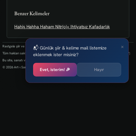
Benzer Kelimeler
Hahiş
Hahha
Haham
Nitr(o)+
Ihtiyatsız
Kafadarlık
×
Rastgele şiir ve kelimeler her 24 saatte bir yenilenmektedir.
📬 Günlük şiir & kelime mail listemize
Tüm hakları saklıdır.(biz kaybettik bulan varsa info@art-isanat.com.tr'ye mail atabilir mi?)
eklenmek ister misiniz?
Bu site, sanatı ve yaratıcılığı dijital dünyaya taşıma arzusu ile kurulmuştur.
© 2026 Art-ı Sanat
Evet, isterim! 🎉
Hayır