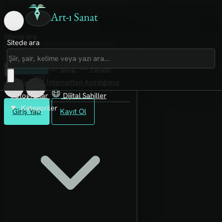
Art-ı Sanat
Sitede ara
Sitede ara
Art-ı Sosyal
İmece
Kütüphane
Blog
Fanzin
Rafları
İnternetten Aşırdığımız
Fotoğraflar
Dijital Sahiller
Kategoriler
Giriş Yap
Kayıt Ol