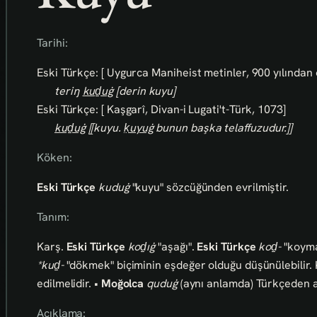
Tarihi:
Eski Türkçe: [ Uygurca Maniheist metinler, 900 yılından
teriŋ
kuḏuġ
[derin kuyu]
Eski Türkçe: [ Kaşgarî, Divan-i Lugati't-Türk, 1073]
kuḏuġ
[[kuyu.
ḳuyuġ
bunun başka telaffuzudur.]]
Köken:
Eski Türkçe
kuduġ
"kuyu" sözcüğünden evrilmiştir.
Tanım:
Karş.
Eski Türkçe
koḏıġ
"aşağı".
Eski Türkçe
koḏ-
"koymak
*kuḏ-
"dökmek" biçiminin eşdeğer olduğu düşünülebilir.
edilmelidir. •
Moğolca
quduġ
(aynı anlamda) Türkçeden al
Açıklama: