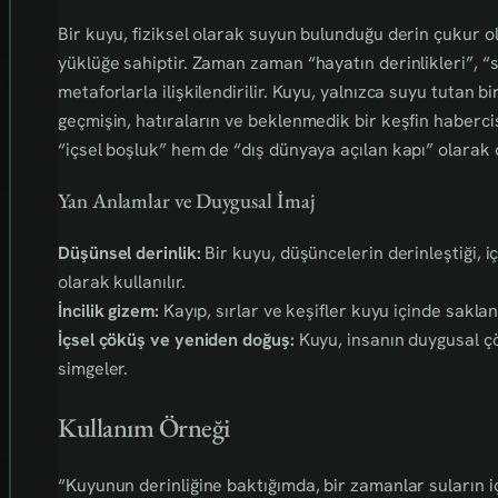
Bir kuyu, fiziksel olarak suyun bulunduğu derin çukur o
yüklüğe sahiptir. Zaman zaman “hayatın derinlikleri”, “s
metaforlarla ilişkilendirilir. Kuyu, yalnızca suyu tutan b
geçmişin, hatıraların ve beklenmedik bir keşfin haberci
“içsel boşluk” hem de “dış dünyaya açılan kapı” olarak d
Yan Anlamlar ve Duygusal İmaj
Düşünsel derinlik:
Bir kuyu, düşüncelerin derinleştiği, 
olarak kullanılır.
İncilik gizem:
Kayıp, sırlar ve keşifler kuyu içinde saklanı
İçsel çöküş ve yeniden doğuş:
Kuyu, insanın duygusal ç
simgeler.
Kullanım Örneği
“Kuyunun derinliğine baktığımda, bir zamanlar suların içi