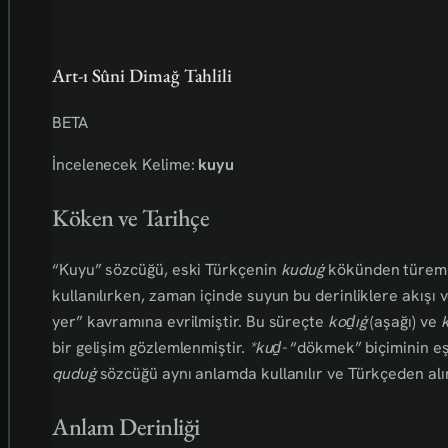
Art-ı Sûni Dimağ Tahlili
BETA
İncelenecek Kelime:
kuyu
Köken ve Tarihçe
“Kuyu” sözcüğü, eski Türkçenin
kuduġ
kökünden türemişt
kullanılırken, zaman içinde suyun bu derinliklere akışı v
yer” kavramına evrilmiştir. Bu süreçte
koḏıġ
(aşağı) ve
bir gelişim gözlemlenmiştir.
*kuḏ-
“dökmek” biçiminin eş
quduġ
sözcüğü aynı anlamda kullanılır ve Türkçeden alınt
Anlam Derinliği