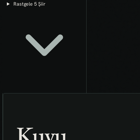
Rastgele 5 Şiir
Kuyu