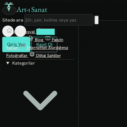
Art-ı Sanat
Sitede ara
Art-ı Sosyal
İmece
Kütüphane
Blog
Fanzin
Giriş Yap
Kayıt Ol
Rafları
İnternetten Aşırdığımız
Fotoğraflar
Dijital Sahiller
Kategoriler