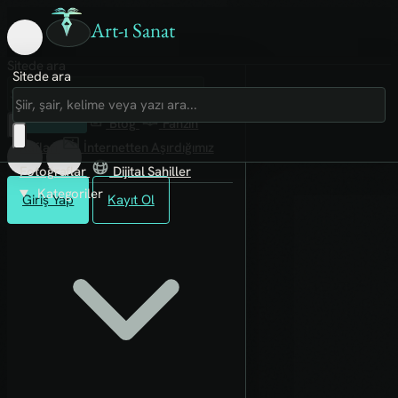
Art-ı Sanat
Sitede ara
Sitede ara
Art-ı Sosyal
İmece
Kütüphane
Blog
Fanzin
Rafları
İnternetten Aşırdığımız
Fotoğraflar
Dijital Sahiller
Kategoriler
Giriş Yap
Kayıt Ol