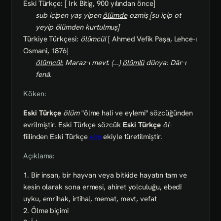
Eski Türkçe: [ Irk Bitig, 900 yılından önce]
sub içipen yaş yipen
ölümde
ozmiş [su içip ot
yeyip ölümden kurtulmuş]
Türkiye Türkçesi:
ölümcül
[ Ahmed Vefik Paşa, Lehce-ı
Osmani, 1876]
ölümcül:
Maraz-ı mevt. (...)
ölümlü
dünya: Dār-ı
fenā.
Köken:
Eski Türkçe
ölüm
"ölme hali ve eylemi" sözcüğünden
evrilmiştir. Eski Türkçe sözcük
Eski Türkçe
öl-
fiilinden Eski Türkçe
+Im
ekiyle türetilmiştir.
Açıklama:
1. Bir insan, bir hayvan veya bitkide hayatın tam ve
kesin olarak sona ermesi, ahiret yolculuğu, ebedî
uyku, emrihak, irtihal, memat, mevt, vefat
2. Ölme biçimi