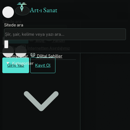
Art-ı Sanat
Sitede ara
Sitede ara
Art-ı Sosyal
İmece
Kütüphane
Blog
Fanzin
Rafları
İnternetten Aşırdığımız
Fotoğraflar
Dijital Sahiller
Kategoriler
Giriş Yap
Kayıt Ol