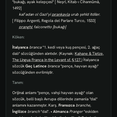
"bukağı, ayak kelepçesi" [ Neşrî, Kitab-ı Cihannümâ,
1492]
kalˁadan ol Gazi’yi
pırankayla
urub şehîd itdiler.
[ Filippo Argenti, Regola del Parlare Turco, 1533]
pranghí:
falconetto [bukağı]
Köken:
İtalyanca
branca
"1. kedi veya kuş pençesi, 2. ağaç
dalı" sözcüğünden alıntıdır. (Kaynak:
Kahane & Tietze,
The Lingua Franca in the Levant sf.
§127.
) İtalyanca
sözcük
Geç Latince
branca
"pençe, hayvan ayağı"
sözcüğünden evrilmiştir.
Tanım:
Orijinal anlamı "pençe, vahşi hayvan ayağı" olan
sözcük, belli başlı Avrupa dillerinde zamanla "dal"
anlamını kazanmıştır. Karş.
Fransızca
branche,
İngilizce
branch
"dal". •
Almanca
Pranger
"eskiden