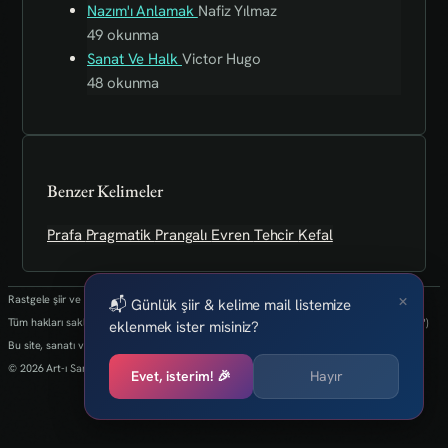
Nazım'ı Anlamak
Nafiz Yılmaz
49 okunma
Sanat Ve Halk
Victor Hugo
48 okunma
Benzer Kelimeler
Prafa
Pragmatik
Prangalı
Evren
Tehcir
Kefal
×
Rastgele şiir ve kelimeler her 24 saatte bir yenilenmektedir.
📬 Günlük şiir & kelime mail listemize
Tüm hakları saklıdır.(biz kaybettik bulan varsa info@art-isanat.com.tr'ye mail atabilir mi?)
eklenmek ister misiniz?
Bu site, sanatı ve yaratıcılığı dijital dünyaya taşıma arzusu ile kurulmuştur.
© 2026 Art-ı Sanat
Evet, isterim! 🎉
Hayır