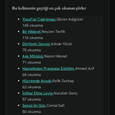
Bu kelimenin geçtiği en çok okunan şiirler
Yusuf’un Çağrılması
Güven Adıgüzel
145 okunma
Bir Hikâyet
Neyzen Tevfik
116 okunma
Dörtlerin Gecesi
Adnan Yücel
75 okunma
Aşk Mönüsü
Nazım Hikmet
71 okunma
Hasretinden Prangalar Eskittim
Ahmed Arif
68 okunma
Hücremde Ayışığı
Refik Durbaş
62 okunma
İntihar Etme Leyla
Nurullah Genç
57 okunma
Sensiz İki Gün
Cemal Safi
50 okunma